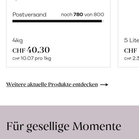
Postversand
noch
780
von 800
4kg
5 Lit
40.30
Mehr
CHF
CHF
über
10.07 pro 1kg
2.
CHF
CHF
Naturbelassene
Bio-
Lebensmittel
Weitere aktuelle Produkte entdecken
ohne
Zusatzstoffe
direkt
ab
Für gesellige Momente
Hof
erfahren