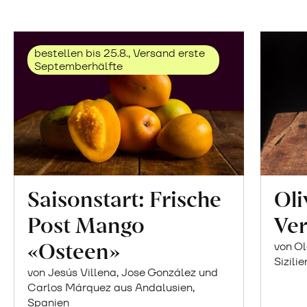
bestellen bis 25.8., Versand erste
Septemberhälfte
Saisonstart: Frische
Oli
Post Mango
Ver
«Osteen»
von Ol
Sizilie
von Jesús Villena, Jose González und
Carlos Márquez aus Andalusien,
Spanien