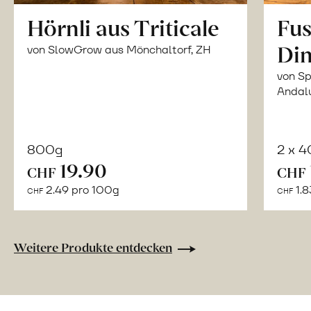
Hörnli aus Triticale
Fus
Din
von SlowGrow aus Mönchaltorf, ZH
von Sp
Andal
800g
2 x 
In
19.90
CHF
CHF
den
2.49 pro 100g
1.8
CHF
CHF
Warenkorb
Weitere Produkte entdecken