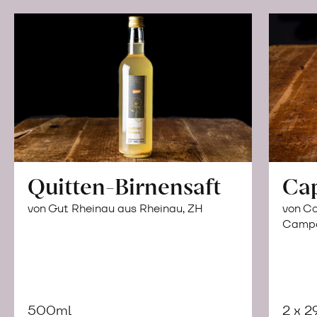
Quitten-Birnensaft
Ca
von Gut Rheinau aus Rheinau, ZH
von Co
Campor
500ml
2 x 