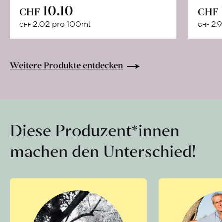
In
10.10
CHF
CHF
den
2.02 pro 100ml
2.9
CHF
CHF
Warenkorb
Weitere Produkte entdecken
Diese Produzent*innen
machen den Unterschied!