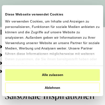
Alle Produzent*innen auf einen Blick
Diese Webseite verwendet Cookies
Wir verwenden Cookies, um Inhalte und Anzeigen zu
personalisieren, Funktionen für soziale Medien anbieten zu
Dafür stehen wir
können und die Zugriffe auf unsere Website zu
analysieren. Außerdem geben wir Informationen zu Ihrer
Verwendung unserer Website an unsere Partner für soziale
Pestizidfrei angebaut, schonend verarbeitet.
Medien, Werbung und Analysen weiter. Unsere Partner
Natürliche Zutaten, echter Geschmack.
führen diese Informationen möglicherweise mit weiteren
Daten zusammen, die Sie ihnen bereitgestellt haben oder
Von kleinen Höfen, direkt zu dir.
die sie im Rahmen Ihrer Nutzung der Dienste gesammelt
haben.
100% transparent, 0% Zusatzstoffe.
Alle zulassen
Ablehnen
Saisonale Inspirationen