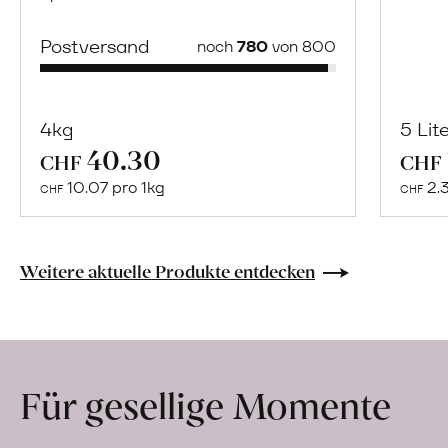
Postversand
noch
780
von 800
4kg
5 Lit
40.30
Mehr
CHF
CHF
über
10.07 pro 1kg
2.
CHF
CHF
Naturbelassene
Bio-
Lebensmittel
Weitere aktuelle Produkte entdecken
ohne
Zusatzstoffe
direkt
ab
Für gesellige Momente
Hof
erfahren