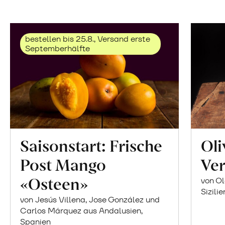
bestellen bis 25.8., Versand erste
Septemberhälfte
Saisonstart: Frische
Oli
Post Mango
Ver
«Osteen»
von Ol
Sizilie
von Jesús Villena, Jose González und
Carlos Márquez aus Andalusien,
Spanien