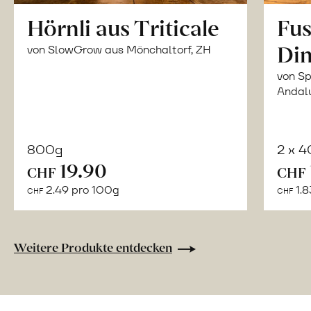
Hörnli aus Triticale
Fus
Din
von SlowGrow aus Mönchaltorf, ZH
von Sp
Andal
800g
2 x 
In
19.90
CHF
CHF
den
2.49 pro 100g
1.8
CHF
CHF
Warenkorb
Weitere Produkte entdecken