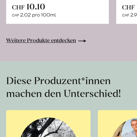
In
10.10
CHF
CHF
den
2.02 pro 100ml
2.9
CHF
CHF
Warenkorb
Weitere Produkte entdecken
Diese Produzent*innen
machen den Unterschied!