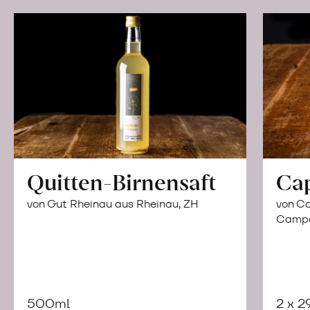
Quitten-Birnensaft
Ca
von Gut Rheinau aus Rheinau, ZH
von Co
Campor
500ml
2 x 