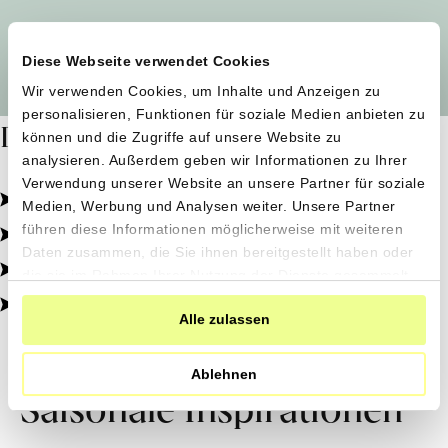
Alle Produzent*innen auf einen Blick
Diese Webseite verwendet Cookies
Wir verwenden Cookies, um Inhalte und Anzeigen zu
personalisieren, Funktionen für soziale Medien anbieten zu
Dafür stehen wir
können und die Zugriffe auf unsere Website zu
analysieren. Außerdem geben wir Informationen zu Ihrer
Verwendung unserer Website an unsere Partner für soziale
Pestizidfrei angebaut, schonend verarbeitet.
Medien, Werbung und Analysen weiter. Unsere Partner
Natürliche Zutaten, echter Geschmack.
führen diese Informationen möglicherweise mit weiteren
Daten zusammen, die Sie ihnen bereitgestellt haben oder
Von kleinen Höfen, direkt zu dir.
die sie im Rahmen Ihrer Nutzung der Dienste gesammelt
haben.
100% transparent, 0% Zusatzstoffe.
Alle zulassen
Ablehnen
Saisonale Inspirationen