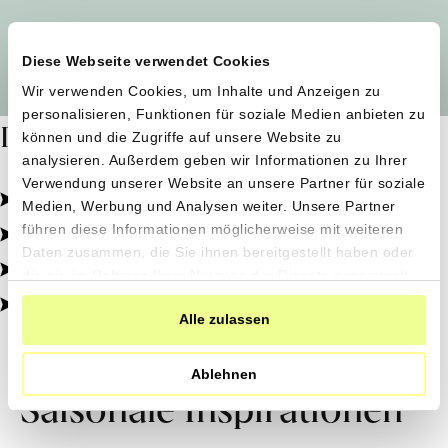
Alle Produzent*innen auf einen Blick
Diese Webseite verwendet Cookies
Wir verwenden Cookies, um Inhalte und Anzeigen zu
personalisieren, Funktionen für soziale Medien anbieten zu
Dafür stehen wir
können und die Zugriffe auf unsere Website zu
analysieren. Außerdem geben wir Informationen zu Ihrer
Verwendung unserer Website an unsere Partner für soziale
Pestizidfrei angebaut, schonend verarbeitet.
Medien, Werbung und Analysen weiter. Unsere Partner
Natürliche Zutaten, echter Geschmack.
führen diese Informationen möglicherweise mit weiteren
Daten zusammen, die Sie ihnen bereitgestellt haben oder
Von kleinen Höfen, direkt zu dir.
die sie im Rahmen Ihrer Nutzung der Dienste gesammelt
haben.
100% transparent, 0% Zusatzstoffe.
Alle zulassen
Ablehnen
Saisonale Inspirationen