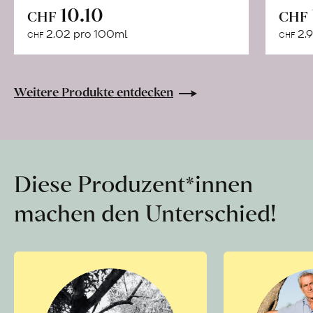
In
10.10
CHF
CHF
den
2.02 pro 100ml
2.9
CHF
CHF
Warenkorb
Weitere Produkte entdecken
Diese Produzent*innen
machen den Unterschied!