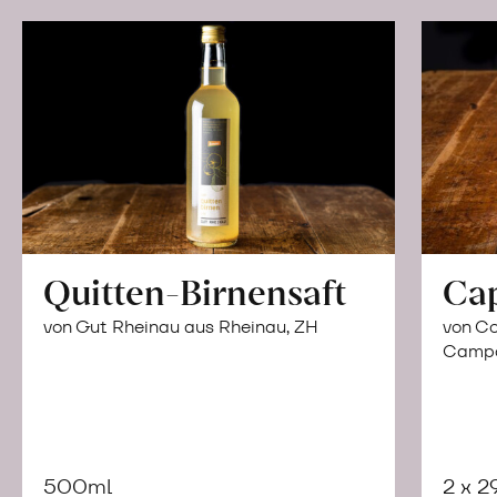
Quitten-Birnensaft
Ca
von Gut Rheinau aus Rheinau, ZH
von Co
Campor
500ml
2 x 