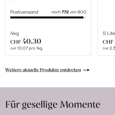
Postversand
noch
772
von 800
4kg
5 Lit
40.30
Mehr
CHF
CHF
über
10.07 pro 1kg
2.
CHF
CHF
Naturbelassene
Bio-
Lebensmittel
Weitere aktuelle Produkte entdecken
ohne
Zusatzstoffe
direkt
ab
Für gesellige Momente
Hof
erfahren