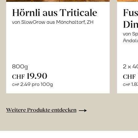
Hörnli aus Triticale
Fus
Din
von SlowGrow aus Mönchaltorf, ZH
von Sp
Andal
800g
2 x 
In
19.90
CHF
CHF
den
2.49 pro 100g
1.8
CHF
CHF
Warenkorb
Weitere Produkte entdecken