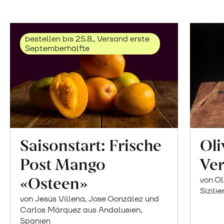
bestellen bis 25.8., Versand erste
Septemberhälfte
Saisonstart: Frische
Oli
Post Mango
Ver
«Osteen»
von Ol
Sizilie
von Jesús Villena, Jose González und
Carlos Márquez aus Andalusien,
Spanien