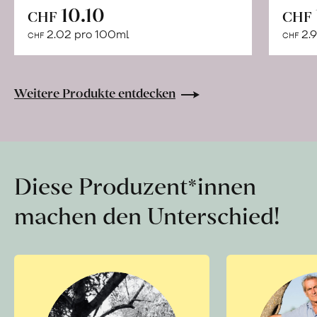
In
10.10
CHF
CHF
den
2.02 pro 100ml
2.9
CHF
CHF
Warenkorb
Weitere Produkte entdecken
Diese Produzent*innen
machen den Unterschied!