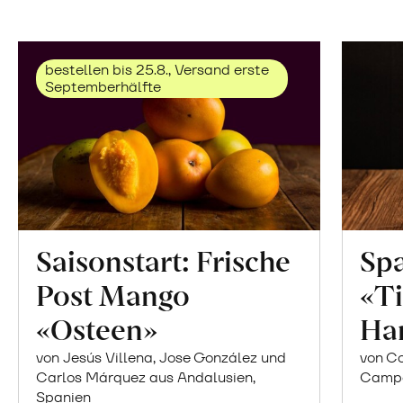
bestellen bis 25.8., Versand erste
Septemberhälfte
Saisonstart: Frische
Spa
Post Mango
«Ti
«Osteen»
Ha
von Jesús Villena, Jose González und
von Co
Carlos Márquez aus Andalusien,
Campor
Spanien