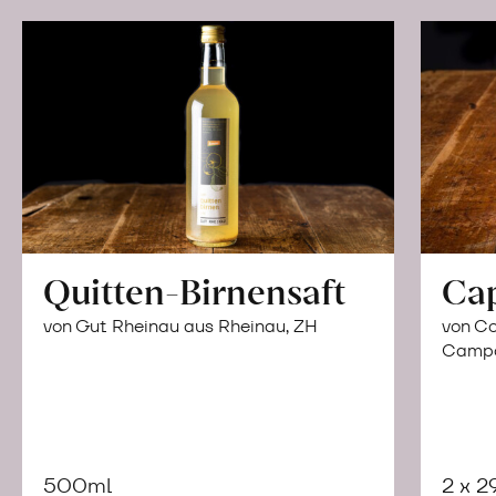
Quitten-Birnensaft
Ca
von Gut Rheinau aus Rheinau, ZH
von Co
Campor
500ml
2 x 