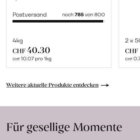
Postversand
noch
785
von 800
4kg
2 x 
40.30
Mehr
CHF
CHF
über
10.07 pro 1kg
0.
CHF
CHF
Naturbelassene
Bio-
Lebensmittel
Weitere aktuelle Produkte entdecken
ohne
Zusatzstoffe
direkt
ab
Für gesellige Momente
Hof
erfahren