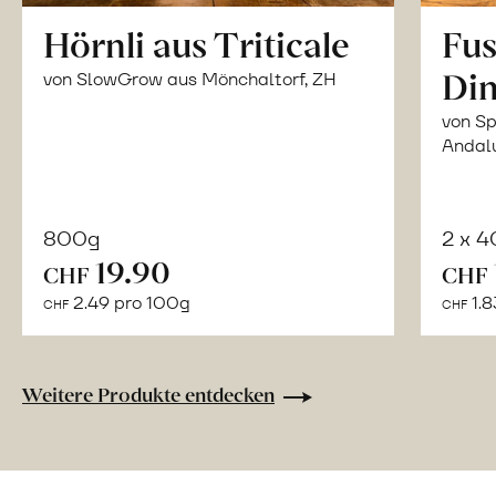
Hörnli aus Triticale
Fus
Din
von SlowGrow aus Mönchaltorf, ZH
von Sp
Andal
800g
2 x 
In
19.90
CHF
CHF
den
2.49 pro 100g
1.8
CHF
CHF
Warenkorb
Weitere Produkte entdecken