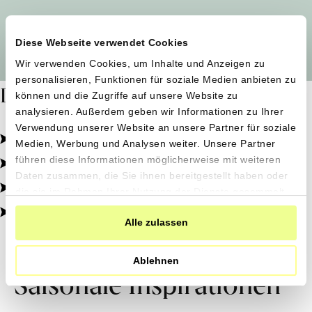
Alle Produzent*innen auf einen Blick
Diese Webseite verwendet Cookies
Wir verwenden Cookies, um Inhalte und Anzeigen zu
personalisieren, Funktionen für soziale Medien anbieten zu
Dafür stehen wir
können und die Zugriffe auf unsere Website zu
analysieren. Außerdem geben wir Informationen zu Ihrer
Verwendung unserer Website an unsere Partner für soziale
Pestizidfrei angebaut, schonend verarbeitet.
Medien, Werbung und Analysen weiter. Unsere Partner
Natürliche Zutaten, echter Geschmack.
führen diese Informationen möglicherweise mit weiteren
Daten zusammen, die Sie ihnen bereitgestellt haben oder
Von kleinen Höfen, direkt zu dir.
die sie im Rahmen Ihrer Nutzung der Dienste gesammelt
haben.
100% transparent, 0% Zusatzstoffe.
Alle zulassen
Ablehnen
Saisonale Inspirationen