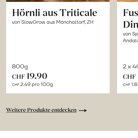
Hörnli aus Triticale
Fus
Din
von SlowGrow aus Mönchaltorf, ZH
von Sp
Andal
800g
2 x 
In
19.90
CHF
CHF
den
2.49 pro 100g
1.8
CHF
CHF
Warenkorb
Weitere Produkte entdecken