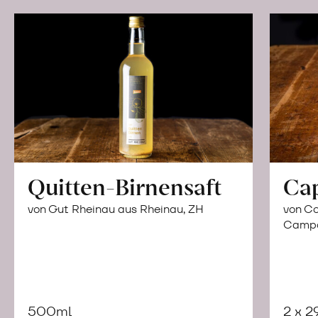
Quitten-Birnensaft
Ca
von Gut Rheinau aus Rheinau, ZH
von Co
Campor
500ml
2 x 