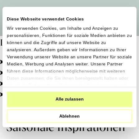
Alle Produzent*innen auf einen Blick
Diese Webseite verwendet Cookies
Wir verwenden Cookies, um Inhalte und Anzeigen zu
personalisieren, Funktionen für soziale Medien anbieten zu
Dafür stehen wir
können und die Zugriffe auf unsere Website zu
analysieren. Außerdem geben wir Informationen zu Ihrer
Verwendung unserer Website an unsere Partner für soziale
Pestizidfrei angebaut, schonend verarbeitet.
Medien, Werbung und Analysen weiter. Unsere Partner
Natürliche Zutaten, echter Geschmack.
führen diese Informationen möglicherweise mit weiteren
Daten zusammen, die Sie ihnen bereitgestellt haben oder
Von kleinen Höfen, direkt zu dir.
die sie im Rahmen Ihrer Nutzung der Dienste gesammelt
haben.
100% transparent, 0% Zusatzstoffe.
Alle zulassen
Ablehnen
Saisonale Inspirationen