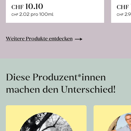
In
10.10
CHF
CHF
den
2.02 pro 100ml
2.9
CHF
CHF
Warenkorb
Weitere Produkte entdecken
Diese Produzent*innen
machen den Unterschied!