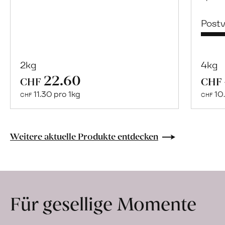
Post
2kg
4kg
22.60
Mehr
CHF
CHF
über
11.30 pro 1kg
10.
CHF
CHF
Naturbelassene
Bio-
Lebensmittel
Weitere aktuelle Produkte entdecken
ohne
Zusatzstoffe
direkt
ab
Für gesellige Momente
Hof
erfahren