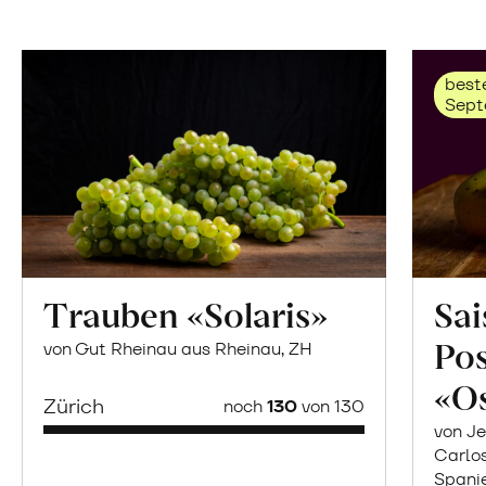
beste
Sept
Trauben «Solaris»
Sai
Po
von Gut Rheinau aus Rheinau, ZH
«O
Zürich
noch
130
von 130
von Je
Carlo
Spani