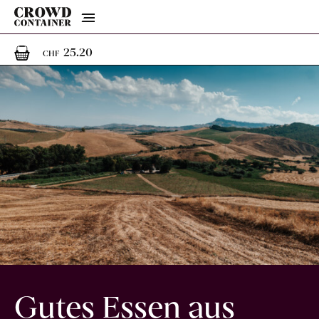
Menu
1
1 Artikel im Warenkorb
25.20
CHF
Gutes Essen aus