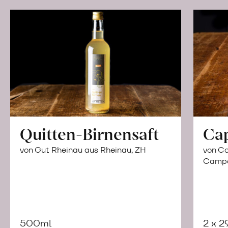
Quitten-Birnensaft
Ca
von Gut Rheinau aus Rheinau, ZH
von Co
Campor
500ml
2 x 