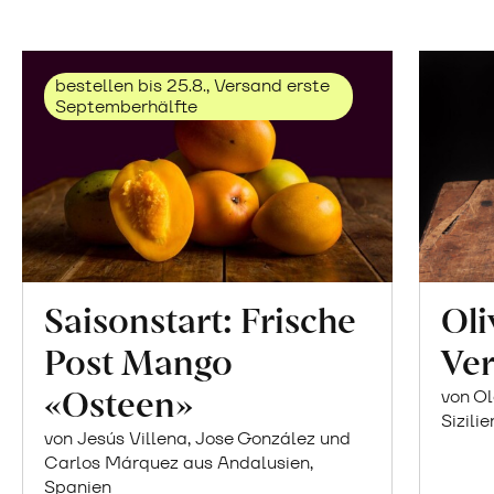
bestellen bis 25.8., Versand erste
Septemberhälfte
Saisonstart: Frische
Oli
Post Mango
Ver
«Osteen»
von Ol
Sizilie
von Jesús Villena, Jose González und
Carlos Márquez aus Andalusien,
Spanien