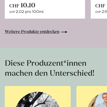
In
10.10
CHF
CHF
den
2.02 pro 100ml
2.9
CHF
CHF
Warenkorb
Weitere Produkte entdecken
Diese Produzent*innen
machen den Unterschied!