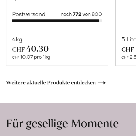
Postversand
noch
772
von 800
4kg
5 Lit
40.30
Mehr
CHF
CHF
über
10.07 pro 1kg
2.
CHF
CHF
Naturbelassene
Bio-
Lebensmittel
Weitere aktuelle Produkte entdecken
ohne
Zusatzstoffe
direkt
ab
Für gesellige Momente
Hof
erfahren