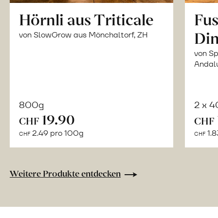
Hörnli aus Triticale
Fus
Din
von SlowGrow aus Mönchaltorf, ZH
von Sp
Andal
800g
2 x 
In
19.90
CHF
CHF
den
2.49 pro 100g
1.8
CHF
CHF
Warenkorb
Weitere Produkte entdecken