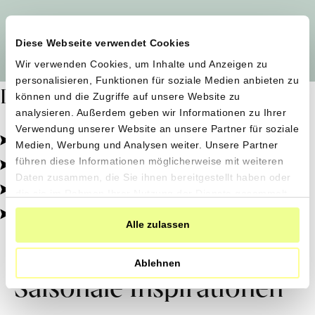
Alle Produzent*innen auf einen Blick
Diese Webseite verwendet Cookies
Wir verwenden Cookies, um Inhalte und Anzeigen zu
personalisieren, Funktionen für soziale Medien anbieten zu
Dafür stehen wir
können und die Zugriffe auf unsere Website zu
analysieren. Außerdem geben wir Informationen zu Ihrer
Verwendung unserer Website an unsere Partner für soziale
Pestizidfrei angebaut, schonend verarbeitet.
Medien, Werbung und Analysen weiter. Unsere Partner
Natürliche Zutaten, echter Geschmack.
führen diese Informationen möglicherweise mit weiteren
Daten zusammen, die Sie ihnen bereitgestellt haben oder
Von kleinen Höfen, direkt zu dir.
die sie im Rahmen Ihrer Nutzung der Dienste gesammelt
haben.
100% transparent, 0% Zusatzstoffe.
Alle zulassen
Ablehnen
Saisonale Inspirationen