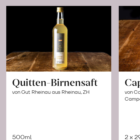
Quitten-Birnensaft
Ca
von Gut Rheinau aus Rheinau, ZH
von Co
Campor
500ml
2 x 