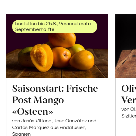
bestellen bis 25.8., Versand erste
Septemberhälfte
Saisonstart: Frische
Oli
Post Mango
Ver
«Osteen»
von Ol
Sizilie
von Jesús Villena, Jose González und
Carlos Márquez aus Andalusien,
Spanien