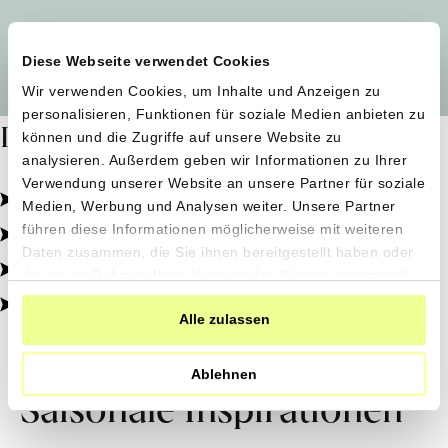
Alle Produzent*innen auf einen Blick
Diese Webseite verwendet Cookies
Wir verwenden Cookies, um Inhalte und Anzeigen zu
personalisieren, Funktionen für soziale Medien anbieten zu
Dafür stehen wir
können und die Zugriffe auf unsere Website zu
analysieren. Außerdem geben wir Informationen zu Ihrer
Verwendung unserer Website an unsere Partner für soziale
Pestizidfrei angebaut, schonend verarbeitet.
Medien, Werbung und Analysen weiter. Unsere Partner
Natürliche Zutaten, echter Geschmack.
führen diese Informationen möglicherweise mit weiteren
Daten zusammen, die Sie ihnen bereitgestellt haben oder
Von kleinen Höfen, direkt zu dir.
die sie im Rahmen Ihrer Nutzung der Dienste gesammelt
haben.
100% transparent, 0% Zusatzstoffe.
Alle zulassen
Ablehnen
Saisonale Inspirationen