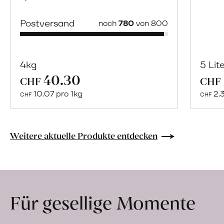
Postversand
noch
780
von 800
4kg
5 Lit
40.30
Mehr
CHF
CHF
über
10.07 pro 1kg
2.
CHF
CHF
Naturbelassene
Bio-
Lebensmittel
Weitere aktuelle Produkte entdecken
ohne
Zusatzstoffe
direkt
ab
Für gesellige Momente
Hof
erfahren