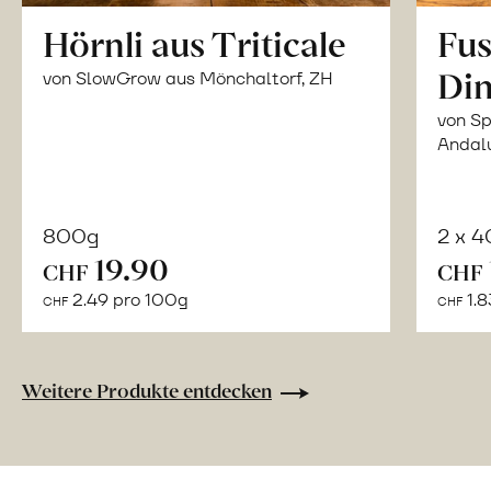
Hörnli aus Triticale
Fus
Din
von SlowGrow aus Mönchaltorf, ZH
von Sp
Andal
800g
2 x 
In
19.90
CHF
CHF
den
2.49 pro 100g
1.8
CHF
CHF
Warenkorb
Weitere Produkte entdecken