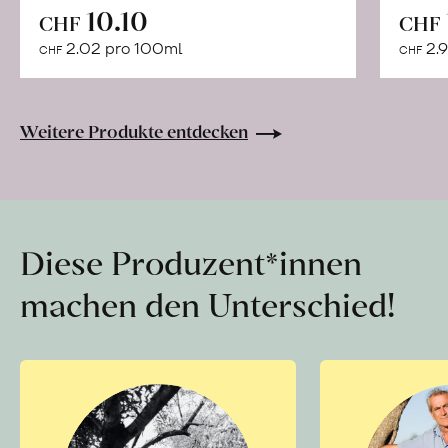
In
10.10
CHF
CHF
den
2.02 pro 100ml
2.9
CHF
CHF
Warenkorb
Weitere Produkte entdecken
Diese Produzent*innen
machen den Unterschied!