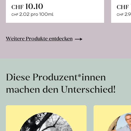
In
10.10
CHF
CHF
den
2.02 pro 100ml
2.9
CHF
CHF
Warenkorb
Weitere Produkte entdecken
Diese Produzent*innen
machen den Unterschied!