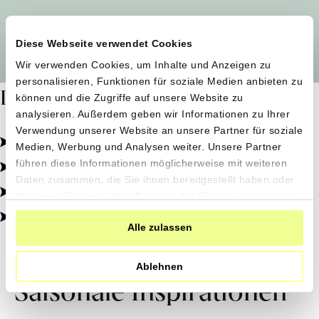
Alle Produzent*innen auf einen Blick
Diese Webseite verwendet Cookies
Wir verwenden Cookies, um Inhalte und Anzeigen zu
personalisieren, Funktionen für soziale Medien anbieten zu
Dafür stehen wir
können und die Zugriffe auf unsere Website zu
analysieren. Außerdem geben wir Informationen zu Ihrer
Verwendung unserer Website an unsere Partner für soziale
Pestizidfrei angebaut, schonend verarbeitet.
Medien, Werbung und Analysen weiter. Unsere Partner
Natürliche Zutaten, echter Geschmack.
führen diese Informationen möglicherweise mit weiteren
Daten zusammen, die Sie ihnen bereitgestellt haben oder
Von kleinen Höfen, direkt zu dir.
die sie im Rahmen Ihrer Nutzung der Dienste gesammelt
haben.
100% transparent, 0% Zusatzstoffe.
Alle zulassen
Ablehnen
Saisonale Inspirationen