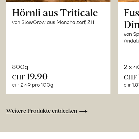
Hörnli aus Triticale
Fus
Din
von SlowGrow aus Mönchaltorf, ZH
von Sp
Andal
800g
2 x 
In
19.90
CHF
CHF
den
2.49 pro 100g
1.8
CHF
CHF
Warenkorb
Weitere Produkte entdecken