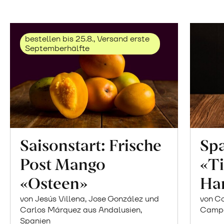
bestellen bis 25.8., Versand erste
Septemberhälfte
Saisonstart: Frische
Spa
Post Mango
«Ti
«Osteen»
Ha
von Jesús Villena, Jose González und
von Co
Carlos Márquez aus Andalusien,
Campor
Spanien