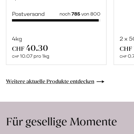
Postversand
noch
785
von 800
4kg
2 x 
40.30
Mehr
CHF
CHF
über
10.07 pro 1kg
0.
CHF
CHF
Naturbelassene
Bio-
Lebensmittel
Weitere aktuelle Produkte entdecken
ohne
Zusatzstoffe
direkt
ab
Für gesellige Momente
Hof
erfahren