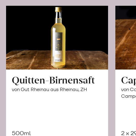
Quitten-Birnensaft
Ca
von Gut Rheinau aus Rheinau, ZH
von Co
Campor
500ml
2 x 