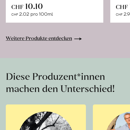
In
10.10
CHF
CHF
den
2.02 pro 100ml
2.9
CHF
CHF
Warenkorb
Weitere Produkte entdecken
Diese Produzent*innen
machen den Unterschied!