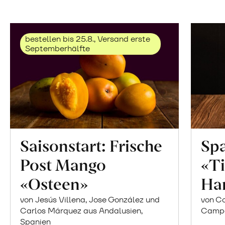
bestellen bis 25.8., Versand erste
Septemberhälfte
Saisonstart: Frische
Spa
Post Mango
«Ti
«Osteen»
Ha
von Jesús Villena, Jose González und
von Co
Carlos Márquez aus Andalusien,
Campor
Spanien