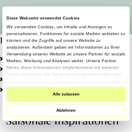
Alle Produzent*innen auf einen Blick
Diese Webseite verwendet Cookies
Wir verwenden Cookies, um Inhalte und Anzeigen zu
personalisieren, Funktionen für soziale Medien anbieten zu
Dafür stehen wir
können und die Zugriffe auf unsere Website zu
analysieren. Außerdem geben wir Informationen zu Ihrer
Verwendung unserer Website an unsere Partner für soziale
Pestizidfrei angebaut, schonend verarbeitet.
Medien, Werbung und Analysen weiter. Unsere Partner
Natürliche Zutaten, echter Geschmack.
führen diese Informationen möglicherweise mit weiteren
Daten zusammen, die Sie ihnen bereitgestellt haben oder
Von kleinen Höfen, direkt zu dir.
die sie im Rahmen Ihrer Nutzung der Dienste gesammelt
haben.
100% transparent, 0% Zusatzstoffe.
Alle zulassen
Ablehnen
Saisonale Inspirationen