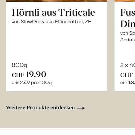
Hörnli aus Triticale
Fus
Din
von SlowGrow aus Mönchaltorf, ZH
von Sp
Andal
800g
2 x 
In
19.90
CHF
CHF
den
2.49 pro 100g
1.8
CHF
CHF
Warenkorb
Weitere Produkte entdecken