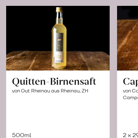
Quitten-Birnensaft
Ca
von Gut Rheinau aus Rheinau, ZH
von Co
Campor
500ml
2 x 