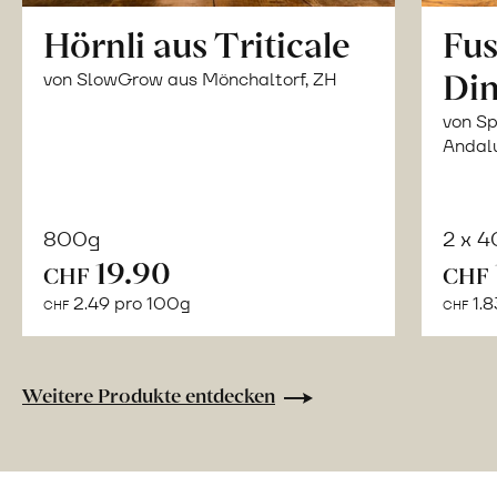
Hörnli aus Triticale
Fus
Din
von SlowGrow aus Mönchaltorf, ZH
von Sp
Andal
800g
2 x 
In
19.90
CHF
CHF
den
2.49 pro 100g
1.8
CHF
CHF
Warenkorb
Weitere Produkte entdecken