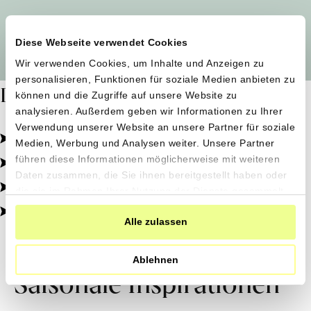
Alle Produzent*innen auf einen Blick
Diese Webseite verwendet Cookies
Wir verwenden Cookies, um Inhalte und Anzeigen zu
personalisieren, Funktionen für soziale Medien anbieten zu
Dafür stehen wir
können und die Zugriffe auf unsere Website zu
analysieren. Außerdem geben wir Informationen zu Ihrer
Verwendung unserer Website an unsere Partner für soziale
Pestizidfrei angebaut, schonend verarbeitet.
Medien, Werbung und Analysen weiter. Unsere Partner
Natürliche Zutaten, echter Geschmack.
führen diese Informationen möglicherweise mit weiteren
Daten zusammen, die Sie ihnen bereitgestellt haben oder
Von kleinen Höfen, direkt zu dir.
die sie im Rahmen Ihrer Nutzung der Dienste gesammelt
haben.
100% transparent, 0% Zusatzstoffe.
Alle zulassen
Ablehnen
Saisonale Inspirationen