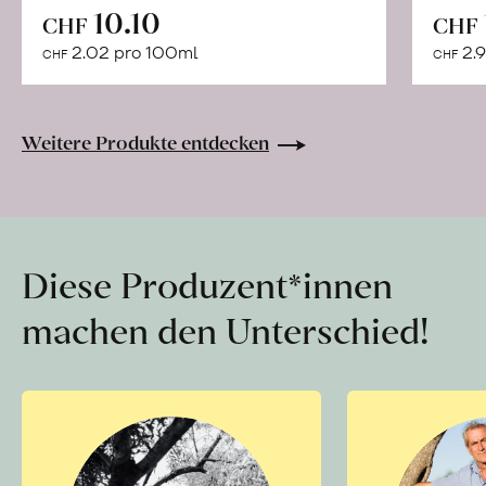
In
10.10
CHF
CHF
den
2.02 pro 100ml
2.9
CHF
CHF
Warenkorb
Weitere Produkte entdecken
Diese Produzent*innen
machen den Unterschied!