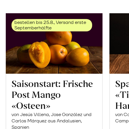
bestellen bis 25.8., Versand erste
Septemberhälfte
Saisonstart: Frische
Spa
Post Mango
«Ti
«Osteen»
Ha
von Jesús Villena, Jose González und
von Co
Carlos Márquez aus Andalusien,
Campor
Spanien