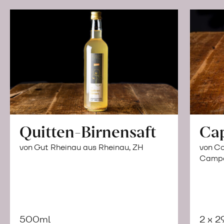
Quitten-Birnensaft
Ca
von Gut Rheinau aus Rheinau, ZH
von Co
Campor
500ml
2 x 