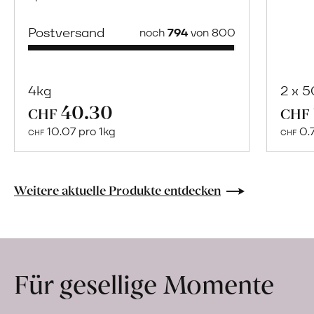
Postversand
noch
794
von 800
4kg
2 x 
40.30
Mehr
CHF
CHF
über
10.07 pro 1kg
0.
CHF
CHF
Naturbelassene
Bio-
Lebensmittel
Weitere aktuelle Produkte entdecken
ohne
Zusatzstoffe
direkt
ab
Für gesellige Momente
Hof
erfahren