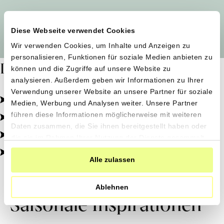
Alle Produzent*innen auf einen Blick
Diese Webseite verwendet Cookies
Wir verwenden Cookies, um Inhalte und Anzeigen zu
personalisieren, Funktionen für soziale Medien anbieten zu
Dafür stehen wir
können und die Zugriffe auf unsere Website zu
analysieren. Außerdem geben wir Informationen zu Ihrer
Verwendung unserer Website an unsere Partner für soziale
Pestizidfrei angebaut, schonend verarbeitet.
Medien, Werbung und Analysen weiter. Unsere Partner
Natürliche Zutaten, echter Geschmack.
führen diese Informationen möglicherweise mit weiteren
Daten zusammen, die Sie ihnen bereitgestellt haben oder
Von kleinen Höfen, direkt zu dir.
die sie im Rahmen Ihrer Nutzung der Dienste gesammelt
haben.
100% transparent, 0% Zusatzstoffe.
Alle zulassen
Ablehnen
Saisonale Inspirationen