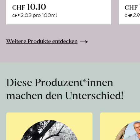
In
10.10
CHF
CHF
den
2.02 pro 100ml
2.9
CHF
CHF
Warenkorb
Weitere Produkte entdecken
Diese Produzent*innen
machen den Unterschied!