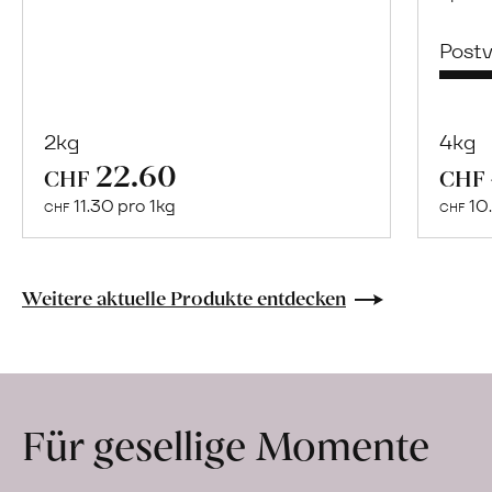
Post
2kg
4kg
22.60
Mehr
CHF
CHF
über
11.30 pro 1kg
10.
CHF
CHF
Naturbelassene
Bio-
Lebensmittel
Weitere aktuelle Produkte entdecken
ohne
Zusatzstoffe
direkt
ab
Für gesellige Momente
Hof
erfahren