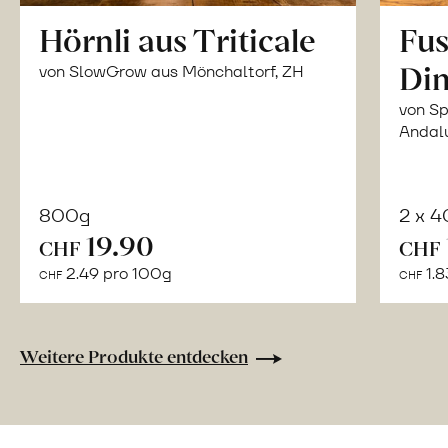
Hörnli aus Triticale
Fus
Din
von SlowGrow aus Mönchaltorf, ZH
von Sp
Andal
800g
2 x 
In
19.90
CHF
CHF
den
2.49 pro 100g
1.8
CHF
CHF
Warenkorb
Weitere Produkte entdecken