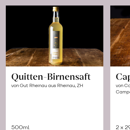
Quitten-Birnensaft
Ca
von Gut Rheinau aus Rheinau, ZH
von Co
Campor
500ml
2 x 