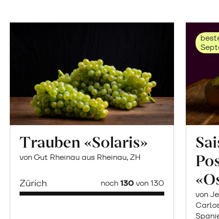
beste
Sept
Trauben «Solaris»
Sai
Po
von Gut Rheinau aus Rheinau, ZH
«O
Zürich
noch
130
von 130
von Je
Carlo
Spani