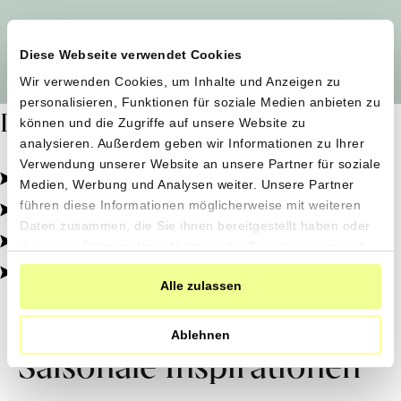
Alle Produzent*innen auf einen Blick
Diese Webseite verwendet Cookies
Wir verwenden Cookies, um Inhalte und Anzeigen zu
personalisieren, Funktionen für soziale Medien anbieten zu
Dafür stehen wir
können und die Zugriffe auf unsere Website zu
analysieren. Außerdem geben wir Informationen zu Ihrer
Verwendung unserer Website an unsere Partner für soziale
Pestizidfrei angebaut, schonend verarbeitet.
Medien, Werbung und Analysen weiter. Unsere Partner
Natürliche Zutaten, echter Geschmack.
führen diese Informationen möglicherweise mit weiteren
Daten zusammen, die Sie ihnen bereitgestellt haben oder
Von kleinen Höfen, direkt zu dir.
die sie im Rahmen Ihrer Nutzung der Dienste gesammelt
haben.
100% transparent, 0% Zusatzstoffe.
Alle zulassen
Ablehnen
Saisonale Inspirationen