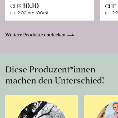
In
10.10
CHF
CHF
den
2.02 pro 100ml
2.9
CHF
CHF
Warenkorb
Weitere Produkte entdecken
Diese Produzent*innen
machen den Unterschied!