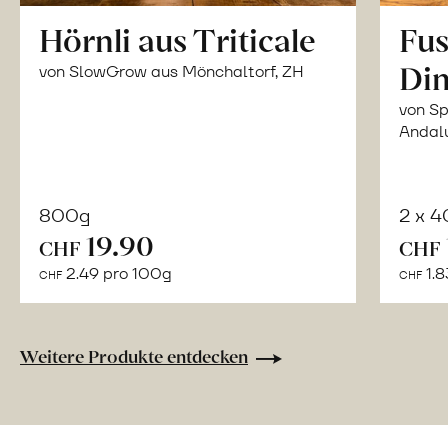
Hörnli aus Triticale
Fus
Din
von SlowGrow aus Mönchaltorf, ZH
von Sp
Andal
800g
2 x 
In
19.90
CHF
CHF
den
2.49 pro 100g
1.8
CHF
CHF
Warenkorb
Weitere Produkte entdecken