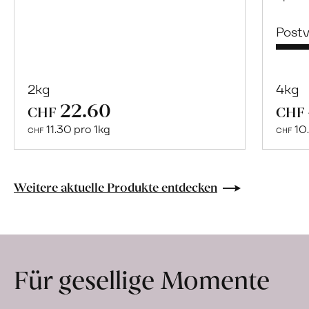
Post
2kg
4kg
22.60
Mehr
CHF
CHF
über
11.30 pro 1kg
10.
CHF
CHF
Naturbelassene
Bio-
Lebensmittel
Weitere aktuelle Produkte entdecken
ohne
Zusatzstoffe
direkt
ab
Für gesellige Momente
Hof
erfahren