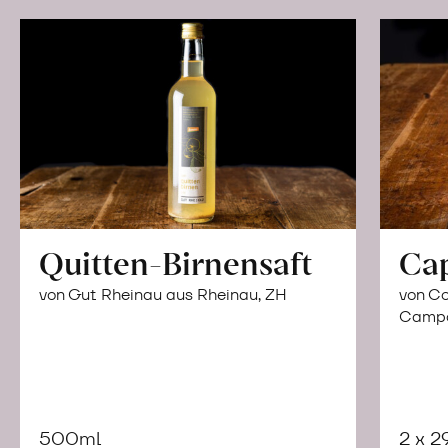
Quitten-Birnensaft
Ca
von Gut Rheinau aus Rheinau, ZH
von Co
Campor
500ml
2 x 