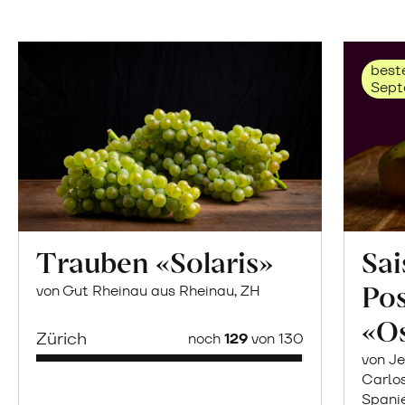
beste
Sept
Trauben «Solaris»
Sai
Po
von Gut Rheinau aus Rheinau, ZH
«O
Zürich
noch
129
von 130
von Je
Carlo
Spani