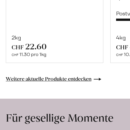
Post
2kg
4kg
22.60
Mehr
CHF
CHF
über
11.30 pro 1kg
10.
CHF
CHF
Naturbelassene
Bio-
Lebensmittel
Weitere aktuelle Produkte entdecken
ohne
Zusatzstoffe
direkt
ab
Für gesellige Momente
Hof
erfahren