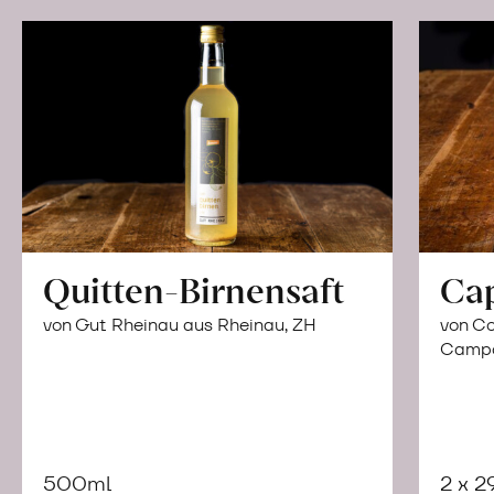
Quitten-Birnensaft
Ca
von Gut Rheinau aus Rheinau, ZH
von Co
Campor
500ml
2 x 