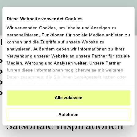
Alle Produzent*innen auf einen Blick
Diese Webseite verwendet Cookies
Wir verwenden Cookies, um Inhalte und Anzeigen zu
personalisieren, Funktionen für soziale Medien anbieten zu
Dafür stehen wir
können und die Zugriffe auf unsere Website zu
analysieren. Außerdem geben wir Informationen zu Ihrer
Verwendung unserer Website an unsere Partner für soziale
Pestizidfrei angebaut, schonend verarbeitet.
Medien, Werbung und Analysen weiter. Unsere Partner
Natürliche Zutaten, echter Geschmack.
führen diese Informationen möglicherweise mit weiteren
Daten zusammen, die Sie ihnen bereitgestellt haben oder
Von kleinen Höfen, direkt zu dir.
die sie im Rahmen Ihrer Nutzung der Dienste gesammelt
haben.
100% transparent, 0% Zusatzstoffe.
Alle zulassen
Ablehnen
Saisonale Inspirationen