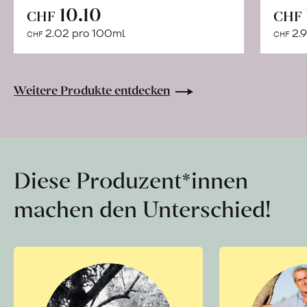
In
10.10
CHF
CHF
den
2.02 pro 100ml
2.9
CHF
CHF
Warenkorb
Weitere Produkte entdecken
Diese Produzent*innen
machen den Unterschied!