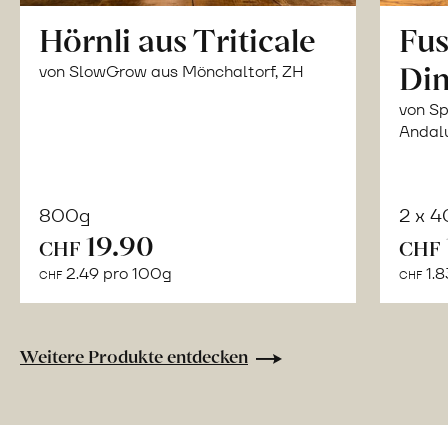
Hörnli aus Triticale
Fus
Din
von SlowGrow aus Mönchaltorf, ZH
von Sp
Andal
800g
2 x 
In
19.90
CHF
CHF
den
2.49 pro 100g
1.8
CHF
CHF
Warenkorb
Weitere Produkte entdecken