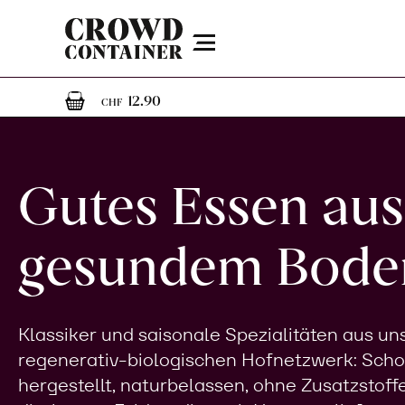
Menu
1
1 Artikel im Warenkorb
12.90
CHF
Gutes Essen aus
gesundem Bode
Klassiker und saisonale Spezialitäten aus u
regenerativ-biologischen Hofnetzwerk: Sch
hergestellt, naturbelassen, ohne Zusatzstoff