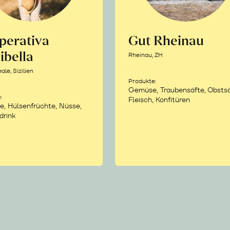
perativa
Gut Rheinau
ibella
Rheinau, ZH
le, Sizilien
Produkte:
Gemüse, Traubensäfte, Obstsä
:
Fleisch, Konfitüren
e, Hülsenfrüchte, Nüsse,
drink