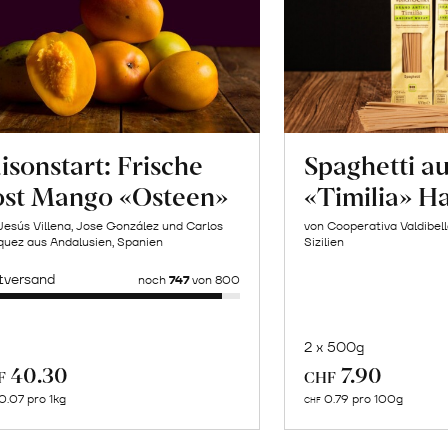
isonstart: Frische
Spaghetti a
ost Mango «Osteen»
«Timilia» H
Jesús Villena, Jose González und Carlos
von Cooperativa Valdibel
uez aus Andalusien, Spanien
Sizilien
tversand
noch
747
von 800
2 x 500g
In
Mehr
40.30
7.90
F
CHF
de
über
0.07 pro 1kg
0.79 pro 100g
CHF
Wa
Bulgur