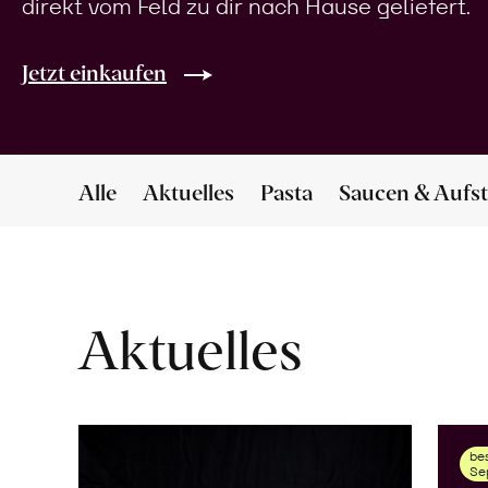
direkt vom Feld zu dir nach Hause geliefert.
Jetzt einkaufen
Alle
Aktuelles
Pasta
Saucen & Aufst
Aktuelles
bes
Se