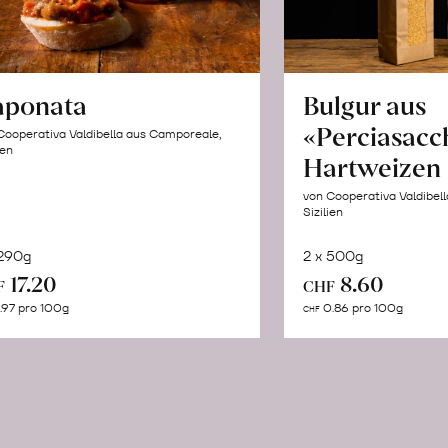
aponata
Bulgur aus
«Perciasacc
Cooperativa Valdibella aus Camporeale,
ien
Hartweizen
von Cooperativa Valdibel
Sizilien
 290g
2 x 500g
In
In
17.20
8.60
F
CHF
den
de
.97 pro 100g
0.86 pro 100g
CHF
Warenkorb
Wa