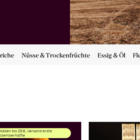
riche
Nüsse & Trockenfrüchte
Essig & Öl
Fl
tellen bis 25.8., Versand erste
ptemberhälfte