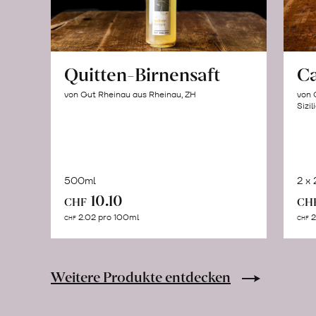
Quitten-Birnensaft
C
von Gut Rheinau aus Rheinau, ZH
von 
Sizil
500ml
2 x
In
10.10
CHF
CH
den
2.02 pro 100ml
2
CHF
CHF
Warenkorb
Weitere Produkte entdecken