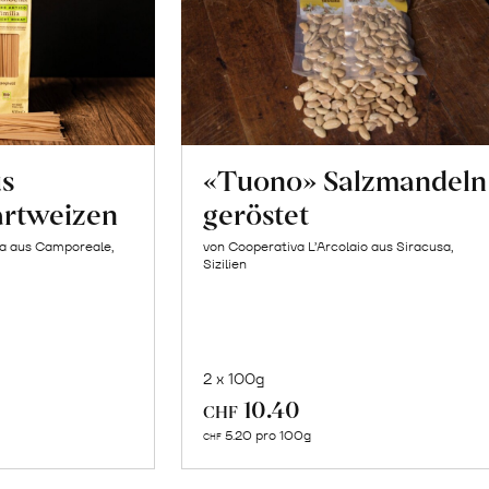
us
«Tuono» Salzmandeln
artweizen
geröstet
la aus Camporeale,
von Cooperativa L’Arcolaio aus Siracusa,
Sizilien
2 x 100g
In
10.40
CHF
n
den
5.20 pro 100g
CHF
renkorb
Warenkorb