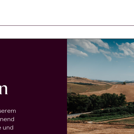
n
nserem
onend
e und