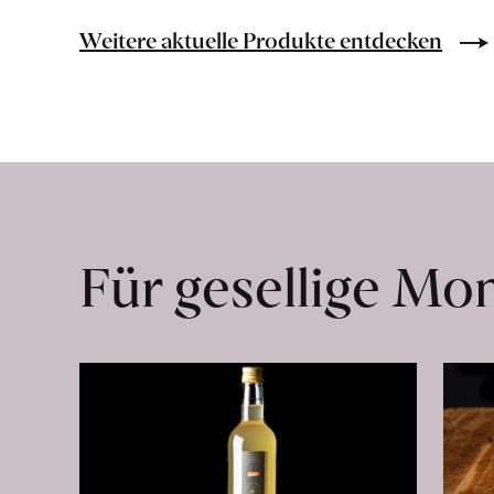
aus
«Perciasacchi»
Weitere aktuelle Produkte entdecken
Hartweizen
erfahren
Für gesellige M