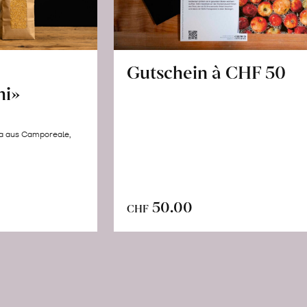
Gutschein à CHF 50
hi»
la aus Camporeale,
In
n
50.00
CHF
den
renkorb
Warenkorb