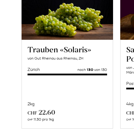
Trauben «Solaris»
Sa
P
von Gut Rheinau aus Rheinau, ZH
von 
Zürich
noch
130
von 130
Márq
Pos
2kg
4kg
Mehr
22.60
CHF
CH
über
11.30 pro 1kg
1
CHF
CHF
Bulgur