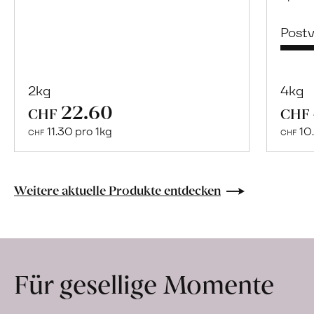
Post
2kg
4kg
22.60
Mehr
CHF
CHF
über
11.30 pro 1kg
10.
CHF
CHF
Naturbelassene
Bio-
Lebensmittel
Weitere aktuelle Produkte entdecken
ohne
Zusatzstoffe
direkt
ab
Für gesellige Momente
Hof
erfahren