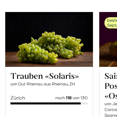
beste
Sept
Trauben «Solaris»
Sai
Po
von Gut Rheinau aus Rheinau, ZH
«O
Zürich
noch
118
von 130
von Je
Carlo
Spani