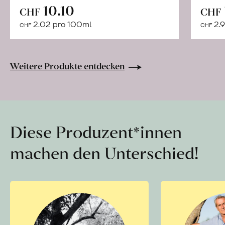
In
10.10
CHF
CHF
den
2.02 pro 100ml
2.9
CHF
CHF
Warenkorb
Weitere Produkte entdecken
Diese Produzent*innen
machen den Unterschied!