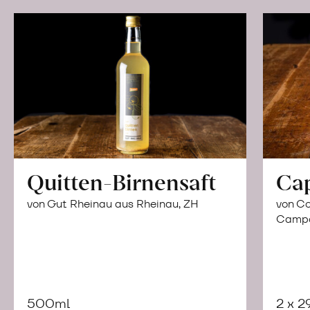
Quitten-Birnensaft
Ca
von Gut Rheinau aus Rheinau, ZH
von Co
Campor
500ml
2 x 