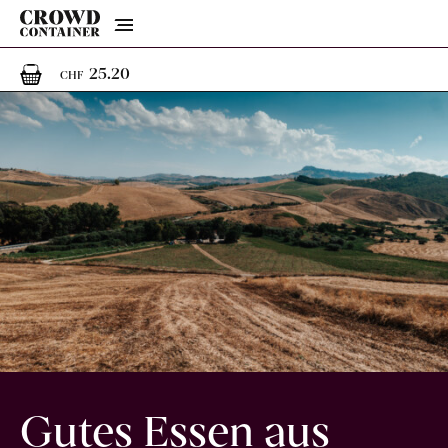
Menu
1
1 Artikel im Warenkorb
25.20
CHF
Gutes Essen aus