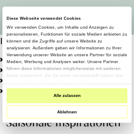
Alle Produzent*innen auf einen Blick
Diese Webseite verwendet Cookies
Wir verwenden Cookies, um Inhalte und Anzeigen zu
personalisieren, Funktionen für soziale Medien anbieten zu
Dafür stehen wir
können und die Zugriffe auf unsere Website zu
analysieren. Außerdem geben wir Informationen zu Ihrer
Verwendung unserer Website an unsere Partner für soziale
Pestizidfrei angebaut, schonend verarbeitet.
Medien, Werbung und Analysen weiter. Unsere Partner
Natürliche Zutaten, echter Geschmack.
führen diese Informationen möglicherweise mit weiteren
Daten zusammen, die Sie ihnen bereitgestellt haben oder
Von kleinen Höfen, direkt zu dir.
die sie im Rahmen Ihrer Nutzung der Dienste gesammelt
haben.
100% transparent, 0% Zusatzstoffe.
Alle zulassen
Ablehnen
Saisonale Inspirationen