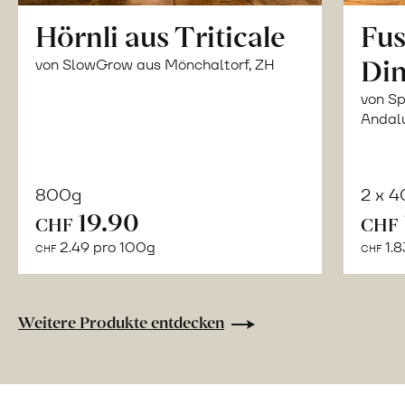
Hörnli aus Triticale
Fus
Din
von SlowGrow aus Mönchaltorf, ZH
von Sp
Andal
800g
2 x 
In
19.90
CHF
CHF
den
2.49 pro 100g
1.8
CHF
CHF
Warenkorb
Weitere Produkte entdecken