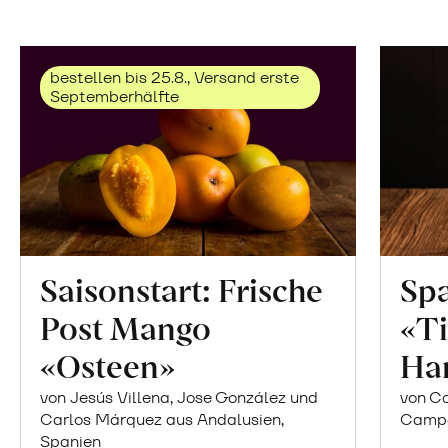
bestellen bis 25.8., Versand erste
Septemberhälfte
Saisonstart: Frische
Spa
Post Mango
«Ti
«Osteen»
Ha
von Jesús Villena, Jose González und
von Co
Carlos Márquez aus Andalusien,
Campor
Spanien