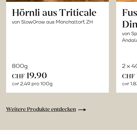
Hörnli aus Triticale
Fus
Din
von SlowGrow aus Mönchaltorf, ZH
von Sp
Andal
800g
2 x 
In
19.90
CHF
CHF
den
2.49 pro 100g
1.8
CHF
CHF
Warenkorb
Weitere Produkte entdecken