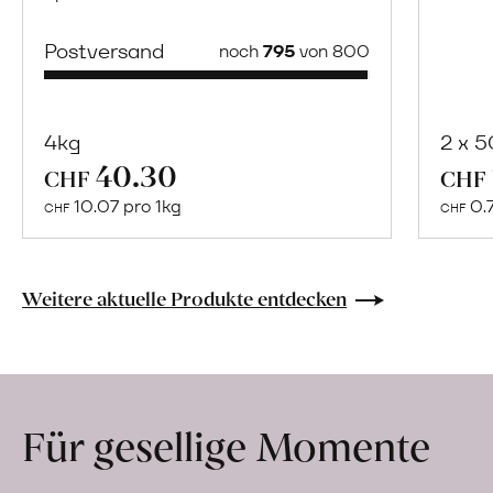
Postversand
noch
795
von 800
4kg
2 x 
40.30
Mehr
CHF
CHF
über
10.07 pro 1kg
0.
CHF
CHF
Naturbelassene
Bio-
Lebensmittel
Weitere aktuelle Produkte entdecken
ohne
Zusatzstoffe
direkt
ab
Für gesellige Momente
Hof
erfahren