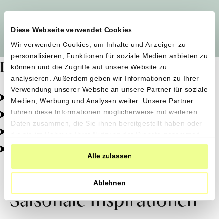
Alle Produzent*innen auf einen Blick
Diese Webseite verwendet Cookies
Wir verwenden Cookies, um Inhalte und Anzeigen zu
personalisieren, Funktionen für soziale Medien anbieten zu
Dafür stehen wir
können und die Zugriffe auf unsere Website zu
analysieren. Außerdem geben wir Informationen zu Ihrer
Verwendung unserer Website an unsere Partner für soziale
Pestizidfrei angebaut, schonend verarbeitet.
Medien, Werbung und Analysen weiter. Unsere Partner
Natürliche Zutaten, echter Geschmack.
führen diese Informationen möglicherweise mit weiteren
Daten zusammen, die Sie ihnen bereitgestellt haben oder
Von kleinen Höfen, direkt zu dir.
die sie im Rahmen Ihrer Nutzung der Dienste gesammelt
haben.
100% transparent, 0% Zusatzstoffe.
Alle zulassen
Ablehnen
Saisonale Inspirationen