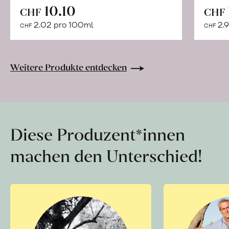
In
10.10
CHF
CHF
den
2.02 pro 100ml
2.9
CHF
CHF
Warenkorb
Weitere Produkte entdecken
Diese Produzent*innen
machen den Unterschied!