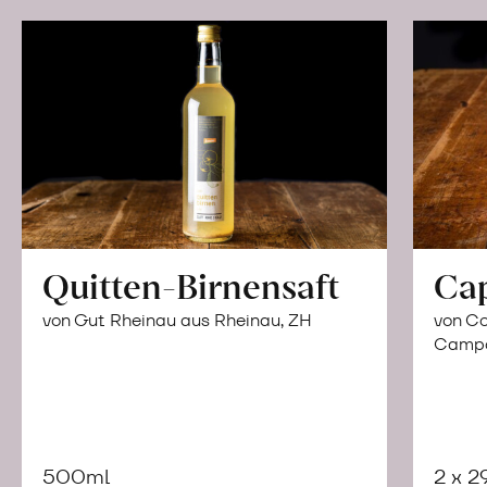
Quitten-Birnensaft
Ca
von Gut Rheinau aus Rheinau, ZH
von Co
Campor
500ml
2 x 