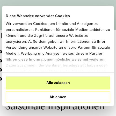
Alle Produzent*innen auf einen Blick
Diese Webseite verwendet Cookies
Wir verwenden Cookies, um Inhalte und Anzeigen zu
personalisieren, Funktionen für soziale Medien anbieten zu
Dafür stehen wir
können und die Zugriffe auf unsere Website zu
analysieren. Außerdem geben wir Informationen zu Ihrer
Verwendung unserer Website an unsere Partner für soziale
Pestizidfrei angebaut, schonend verarbeitet.
Medien, Werbung und Analysen weiter. Unsere Partner
Natürliche Zutaten, echter Geschmack.
führen diese Informationen möglicherweise mit weiteren
Daten zusammen, die Sie ihnen bereitgestellt haben oder
Von kleinen Höfen, direkt zu dir.
die sie im Rahmen Ihrer Nutzung der Dienste gesammelt
haben.
100% transparent, 0% Zusatzstoffe.
Alle zulassen
Ablehnen
Saisonale Inspirationen