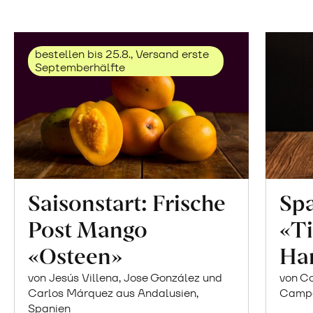
bestellen bis 25.8., Versand erste
Septemberhälfte
Saisonstart: Frische
Spa
Post Mango
«Ti
«Osteen»
Ha
von Jesús Villena, Jose González und
von Co
Carlos Márquez aus Andalusien,
Campor
Spanien