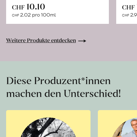
In
10.10
CHF
CHF
den
2.02 pro 100ml
2.9
CHF
CHF
Warenkorb
Weitere Produkte entdecken
Diese Produzent*innen
machen den Unterschied!