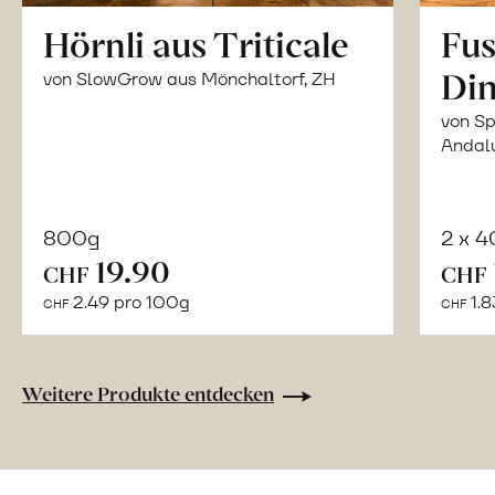
Hörnli aus Triticale
Fus
Din
von SlowGrow aus Mönchaltorf, ZH
von Sp
Andal
800g
2 x 
In
19.90
CHF
CHF
den
2.49 pro 100g
1.8
CHF
CHF
Warenkorb
Weitere Produkte entdecken