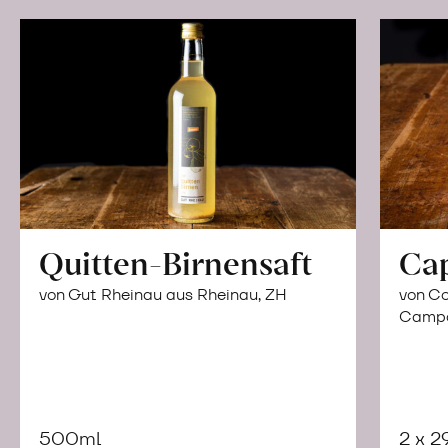
Quitten-Birnensaft
Ca
von Gut Rheinau aus Rheinau, ZH
von Co
Campor
500ml
2 x 