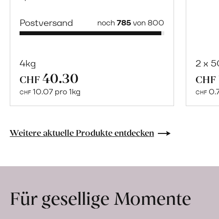
Postversand
noch
785
von 800
4kg
2 x 
40.30
Mehr
CHF
CHF
über
10.07 pro 1kg
0.
CHF
CHF
Naturbelassene
Bio-
Lebensmittel
Weitere aktuelle Produkte entdecken
ohne
Zusatzstoffe
direkt
ab
Für gesellige Momente
Hof
erfahren