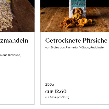
lzmandeln
Getrocknete Pfirsiche
von Bioles aus Alameda, Málaga, Andalusien
o aus Siracusa,
250g
In
12.60
CHF
n
den
5.04 pro 100g
CHF
renkorb
Warenkorb