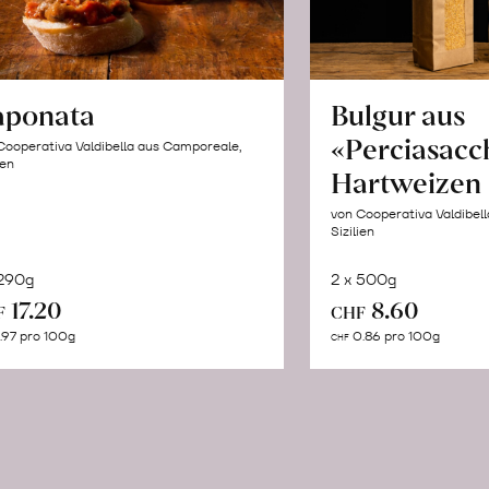
aponata
Bulgur aus
«Perciasacc
Cooperativa Valdibella aus Camporeale,
ien
Hartweizen
von Cooperativa Valdibel
Sizilien
 290g
2 x 500g
In
In
17.20
8.60
F
CHF
den
de
.97 pro 100g
0.86 pro 100g
CHF
Warenkorb
Wa