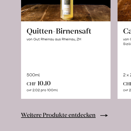
Quitten-Birnensaft
C
von Gut Rheinau aus Rheinau, ZH
von 
Sizil
500ml
2 x
In
10.10
CHF
CH
den
2.02 pro 100ml
2
CHF
CHF
Warenkorb
Weitere Produkte entdecken