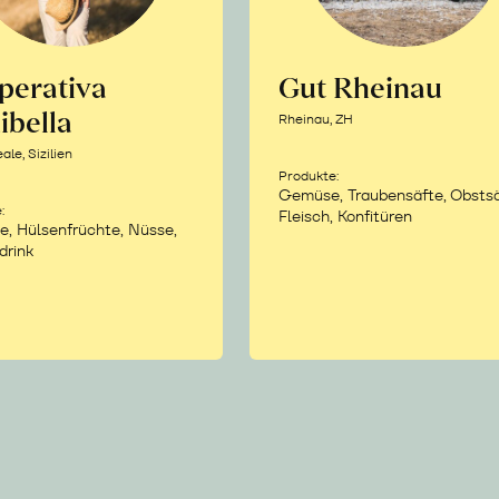
perativa
Gut Rheinau
ibella
Rheinau, ZH
le, Sizilien
Produkte:
Gemüse, Traubensäfte, Obstsä
:
Fleisch, Konfitüren
e, Hülsenfrüchte, Nüsse,
drink