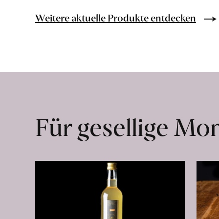
Bio-
Lebensmittel
Weitere aktuelle Produkte entdecken
ohne
Zusatzstoffe
direkt
ab
Hof
erfahren
Für gesellige M