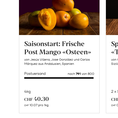
Saisonstart: Frische
Sp
Post Mango «Osteen»
«T
von Jesús Villena, Jose González und Carlos
von 
Márquez aus Andalusien, Spanien
Sizil
Postversand
noch
791
von 800
4kg
2 x
Mehr
40.30
CHF
CH
über
10.07 pro 1kg
0
CHF
CHF
Naturbelassene