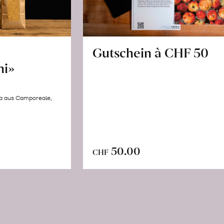
Gutschein à CHF 50
hi»
la aus Camporeale,
In
n
50.00
CHF
den
renkorb
Warenkorb