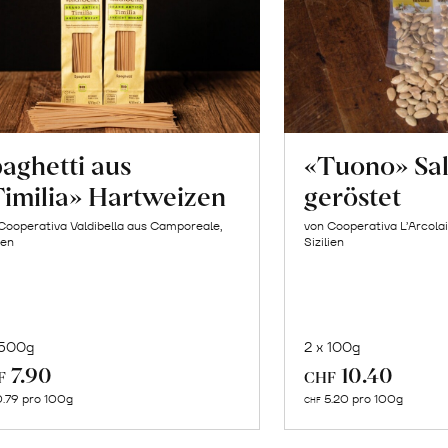
aghetti aus
«Tuono» Sa
imilia» Hartweizen
geröstet
Cooperativa Valdibella aus Camporeale,
von Cooperativa L’Arcolai
ien
Sizilien
 500g
2 x 100g
In
In
7.90
10.40
F
CHF
den
de
.79 pro 100g
5.20 pro 100g
CHF
Warenkorb
Wa