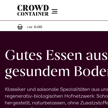
Menu
0
0 Artikel im Warenkorb
0.00
CHF
Gutes Essen aus
gesundem Bode
Klassiker und saisonale Spezialitäten aus u
regenerativ-biologischen Hofnetzwerk: Sch
hergestellt, naturbelassen, ohne Zusatzstoff