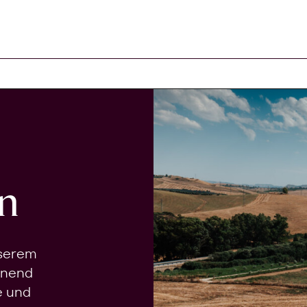
n
nserem
onend
e und