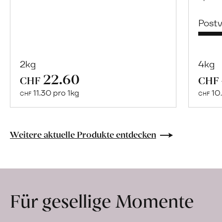
Post
2kg
4kg
22.60
Mehr
CHF
CHF
über
11.30 pro 1kg
10.
CHF
CHF
Naturbelassene
Bio-
Lebensmittel
Weitere aktuelle Produkte entdecken
ohne
Zusatzstoffe
direkt
ab
Für gesellige Momente
Hof
erfahren