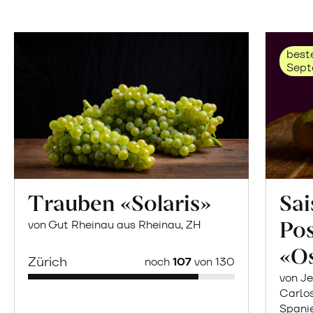
beste
Sept
Trauben «Solaris»
Sai
Po
von Gut Rheinau aus Rheinau, ZH
«O
Zürich
noch
107
von 130
von Je
Carlo
Spani