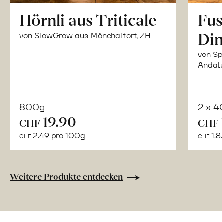
Hörnli aus Triticale
Fus
Din
von SlowGrow aus Mönchaltorf, ZH
von Sp
Andal
800g
2 x 
In
19.90
CHF
CHF
den
2.49 pro 100g
1.8
CHF
CHF
Warenkorb
Weitere Produkte entdecken