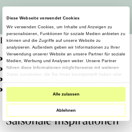
Alle Produzent*innen auf einen Blick
Diese Webseite verwendet Cookies
Wir verwenden Cookies, um Inhalte und Anzeigen zu
personalisieren, Funktionen für soziale Medien anbieten zu
Dafür stehen wir
können und die Zugriffe auf unsere Website zu
analysieren. Außerdem geben wir Informationen zu Ihrer
Verwendung unserer Website an unsere Partner für soziale
Pestizidfrei angebaut, schonend verarbeitet.
Medien, Werbung und Analysen weiter. Unsere Partner
Natürliche Zutaten, echter Geschmack.
führen diese Informationen möglicherweise mit weiteren
Daten zusammen, die Sie ihnen bereitgestellt haben oder
Von kleinen Höfen, direkt zu dir.
die sie im Rahmen Ihrer Nutzung der Dienste gesammelt
haben.
100% transparent, 0% Zusatzstoffe.
Alle zulassen
Ablehnen
Saisonale Inspirationen