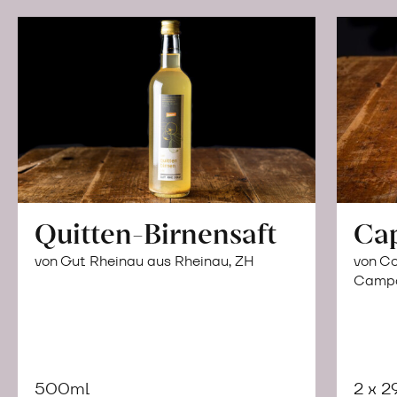
Quitten-Birnensaft
Ca
von Gut Rheinau aus Rheinau, ZH
von Co
Campor
500ml
2 x 