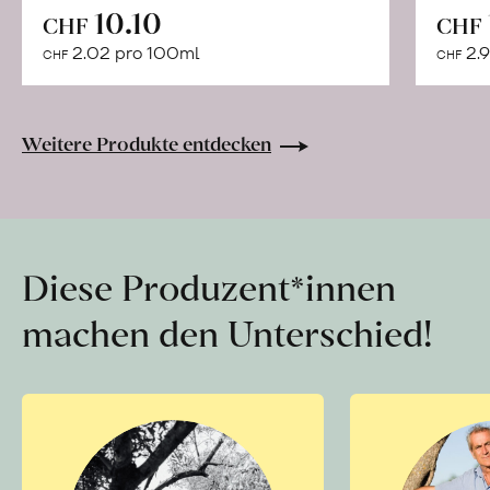
In
10.10
CHF
CHF
den
2.02 pro 100ml
2.9
CHF
CHF
Warenkorb
Weitere Produkte entdecken
Diese Produzent*innen
machen den Unterschied!