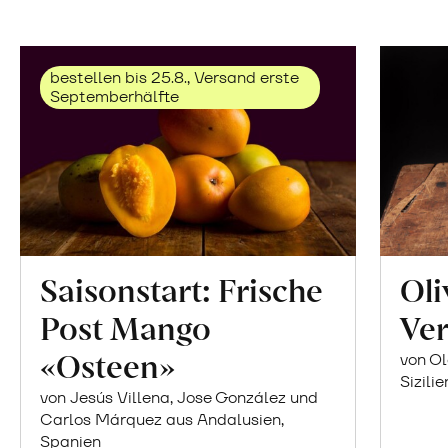
bestellen bis 25.8., Versand erste
Septemberhälfte
Saisonstart: Frische
Oli
Post Mango
Ver
«Osteen»
von Ol
Sizilie
von Jesús Villena, Jose González und
Carlos Márquez aus Andalusien,
Spanien