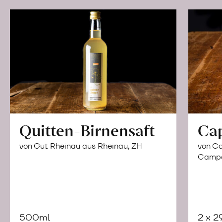
Quitten-Birnensaft
Ca
von Gut Rheinau aus Rheinau, ZH
von Co
Campor
500ml
2 x 