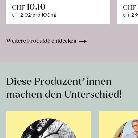
In
10.10
CHF
CHF
den
2.02 pro 100ml
2.9
CHF
CHF
Warenkorb
Weitere Produkte entdecken
Diese Produzent*innen
machen den Unterschied!