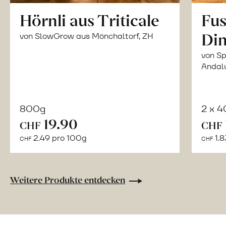
Hörnli aus Triticale
Fus
Din
von SlowGrow aus Mönchaltorf, ZH
von Sp
Andal
800g
2 x 
In
19.90
CHF
CHF
den
2.49 pro 100g
1.8
CHF
CHF
Warenkorb
Weitere Produkte entdecken