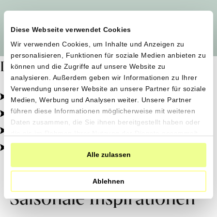
Alle Produzent*innen auf einen Blick
Diese Webseite verwendet Cookies
Wir verwenden Cookies, um Inhalte und Anzeigen zu
personalisieren, Funktionen für soziale Medien anbieten zu
Dafür stehen wir
können und die Zugriffe auf unsere Website zu
analysieren. Außerdem geben wir Informationen zu Ihrer
Verwendung unserer Website an unsere Partner für soziale
Pestizidfrei angebaut, schonend verarbeitet.
Medien, Werbung und Analysen weiter. Unsere Partner
Natürliche Zutaten, echter Geschmack.
führen diese Informationen möglicherweise mit weiteren
Daten zusammen, die Sie ihnen bereitgestellt haben oder
Von kleinen Höfen, direkt zu dir.
die sie im Rahmen Ihrer Nutzung der Dienste gesammelt
haben.
100% transparent, 0% Zusatzstoffe.
Alle zulassen
Ablehnen
Saisonale Inspirationen