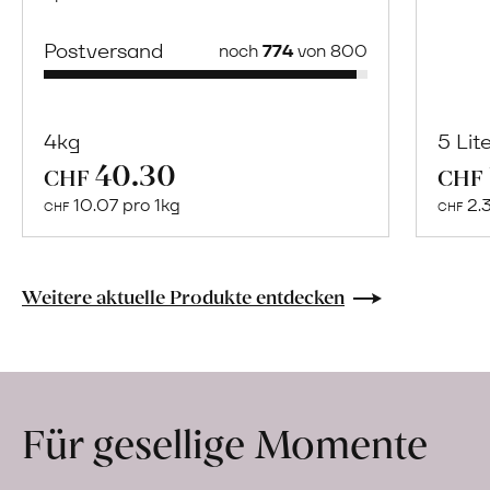
Postversand
noch
774
von 800
4kg
5 Lit
40.30
Mehr
CHF
CHF
über
10.07 pro 1kg
2.
CHF
CHF
Gutschein
à
CHF
Weitere aktuelle Produkte entdecken
100
erfahren
Für gesellige Momente