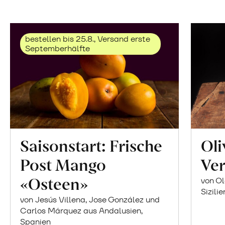
bestellen bis 25.8., Versand erste
Septemberhälfte
Saisonstart: Frische
Oli
Post Mango
Ver
«Osteen»
von Ol
Sizilie
von Jesús Villena, Jose González und
Carlos Márquez aus Andalusien,
Spanien