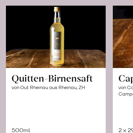
Quitten-Birnensaft
Ca
von Gut Rheinau aus Rheinau, ZH
von Co
Campor
500ml
2 x 