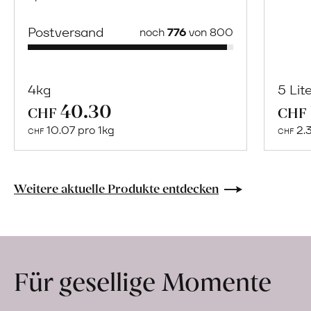
Postversand
noch
776
von 800
4kg
5 Lit
40.30
Mehr
CHF
CHF
über
10.07 pro 1kg
2.
CHF
CHF
Naturbelassene
Bio-
Lebensmittel
Weitere aktuelle Produkte entdecken
ohne
Zusatzstoffe
direkt
ab
Für gesellige Momente
Hof
erfahren