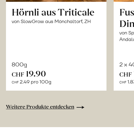
Hörnli aus Triticale
Fus
Din
von SlowGrow aus Mönchaltorf, ZH
von Sp
Andal
800g
2 x 
In
19.90
CHF
CHF
den
2.49 pro 100g
1.8
CHF
CHF
Warenkorb
Weitere Produkte entdecken