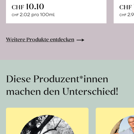
In
10.10
CHF
CHF
den
2.02 pro 100ml
2.9
CHF
CHF
Warenkorb
Weitere Produkte entdecken
Diese Produzent*innen
machen den Unterschied!