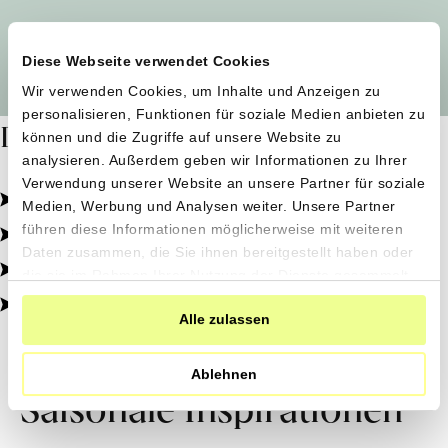
Alle Produzent*innen auf einen Blick
Diese Webseite verwendet Cookies
Wir verwenden Cookies, um Inhalte und Anzeigen zu
personalisieren, Funktionen für soziale Medien anbieten zu
Dafür stehen wir
können und die Zugriffe auf unsere Website zu
analysieren. Außerdem geben wir Informationen zu Ihrer
Verwendung unserer Website an unsere Partner für soziale
Pestizidfrei angebaut, schonend verarbeitet.
Medien, Werbung und Analysen weiter. Unsere Partner
Natürliche Zutaten, echter Geschmack.
führen diese Informationen möglicherweise mit weiteren
Daten zusammen, die Sie ihnen bereitgestellt haben oder
Von kleinen Höfen, direkt zu dir.
die sie im Rahmen Ihrer Nutzung der Dienste gesammelt
haben.
100% transparent, 0% Zusatzstoffe.
Alle zulassen
Ablehnen
Saisonale Inspirationen