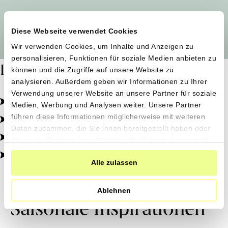
Alle Produzent*innen auf einen Blick
Diese Webseite verwendet Cookies
Wir verwenden Cookies, um Inhalte und Anzeigen zu
personalisieren, Funktionen für soziale Medien anbieten zu
Dafür stehen wir
können und die Zugriffe auf unsere Website zu
analysieren. Außerdem geben wir Informationen zu Ihrer
Verwendung unserer Website an unsere Partner für soziale
Pestizidfrei angebaut, schonend verarbeitet.
Medien, Werbung und Analysen weiter. Unsere Partner
Natürliche Zutaten, echter Geschmack.
führen diese Informationen möglicherweise mit weiteren
Daten zusammen, die Sie ihnen bereitgestellt haben oder
Von kleinen Höfen, direkt zu dir.
die sie im Rahmen Ihrer Nutzung der Dienste gesammelt
haben.
100% transparent, 0% Zusatzstoffe.
Alle zulassen
Ablehnen
Saisonale Inspirationen