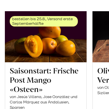
bestellen bis 25.8., Versand erste
Septemberhälfte
Saisonstart: Frische
Oli
Post Mango
Ver
«Osteen»
von Ol
Sizilie
von Jesús Villena, Jose González und
Carlos Márquez aus Andalusien,
Spanien