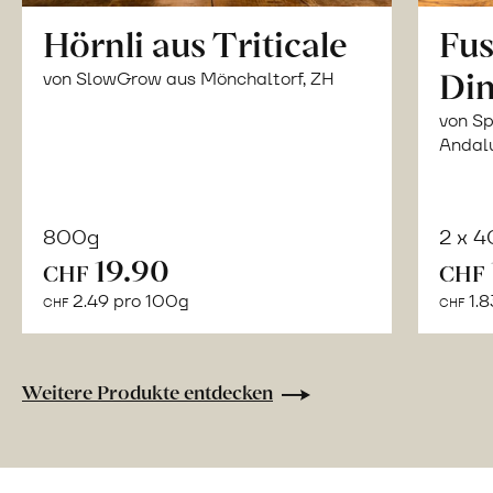
Hörnli aus Triticale
Fus
Din
von SlowGrow aus Mönchaltorf, ZH
von Sp
Andal
800g
2 x 
In
19.90
CHF
CHF
den
2.49 pro 100g
1.8
CHF
CHF
Warenkorb
Weitere Produkte entdecken