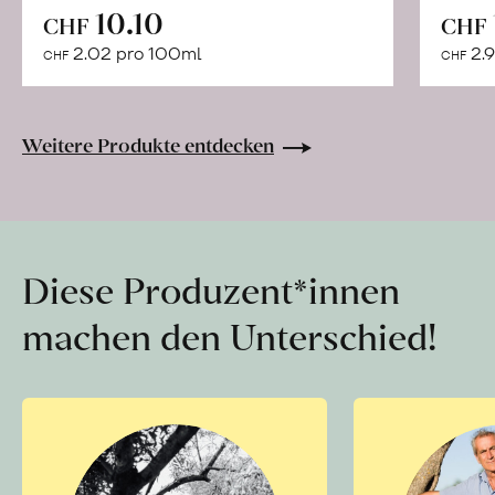
In
10.10
CHF
CHF
den
2.02 pro 100ml
2.9
CHF
CHF
Warenkorb
Weitere Produkte entdecken
Diese Produzent*innen
machen den Unterschied!