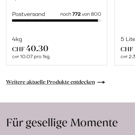
Postversand
noch
772
von 800
4kg
5 Lit
40.30
Mehr
CHF
CHF
über
10.07 pro 1kg
2.
CHF
CHF
Naturbelassene
Bio-
Lebensmittel
Weitere aktuelle Produkte entdecken
ohne
Zusatzstoffe
direkt
ab
Für gesellige Momente
Hof
erfahren