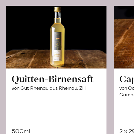
Quitten-Birnensaft
Ca
von Gut Rheinau aus Rheinau, ZH
von Co
Campor
500ml
2 x 