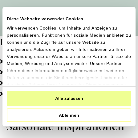
Alle Produzent*innen auf einen Blick
Diese Webseite verwendet Cookies
Wir verwenden Cookies, um Inhalte und Anzeigen zu
personalisieren, Funktionen für soziale Medien anbieten zu
Dafür stehen wir
können und die Zugriffe auf unsere Website zu
analysieren. Außerdem geben wir Informationen zu Ihrer
Verwendung unserer Website an unsere Partner für soziale
Pestizidfrei angebaut, schonend verarbeitet.
Medien, Werbung und Analysen weiter. Unsere Partner
Natürliche Zutaten, echter Geschmack.
führen diese Informationen möglicherweise mit weiteren
Daten zusammen, die Sie ihnen bereitgestellt haben oder
Von kleinen Höfen, direkt zu dir.
die sie im Rahmen Ihrer Nutzung der Dienste gesammelt
haben.
100% transparent, 0% Zusatzstoffe.
Alle zulassen
Ablehnen
Saisonale Inspirationen