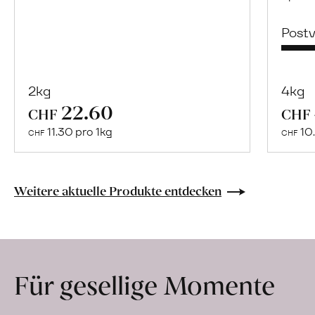
Post
2kg
4kg
22.60
Mehr
CHF
CHF
über
11.30 pro 1kg
10.
CHF
CHF
Naturbelassene
Bio-
Lebensmittel
Weitere aktuelle Produkte entdecken
ohne
Zusatzstoffe
direkt
ab
Für gesellige Momente
Hof
erfahren