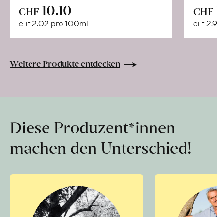
In
10.10
CHF
CHF
den
2.02 pro 100ml
2.9
CHF
CHF
Warenkorb
Weitere Produkte entdecken
Diese Produzent*innen
machen den Unterschied!