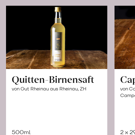
Quitten-Birnensaft
Ca
von Gut Rheinau aus Rheinau, ZH
von Co
Campor
500ml
2 x 