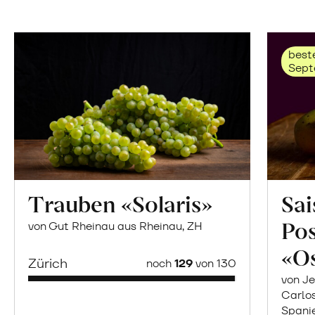
beste
Sept
Trauben «Solaris»
Sai
Po
von Gut Rheinau aus Rheinau, ZH
«O
Zürich
noch
129
von 130
von Je
Carlo
Spani