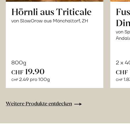
Hörnli aus Triticale
Fus
Din
von SlowGrow aus Mönchaltorf, ZH
von Sp
Andal
800g
2 x 
In
19.90
CHF
CHF
den
2.49 pro 100g
1.8
CHF
CHF
Warenkorb
Weitere Produkte entdecken