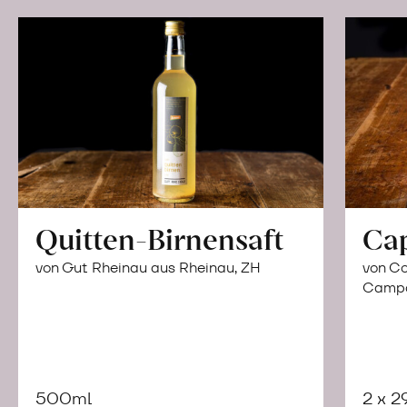
Quitten-Birnensaft
Ca
von Gut Rheinau aus Rheinau, ZH
von Co
Campor
500ml
2 x 