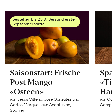
bestellen bis 25.8., Versand erste
Septemberhälfte
Saisonstart: Frische
Spa
Post Mango
«Ti
«Osteen»
Ha
von Jesús Villena, Jose González und
von Co
Carlos Márquez aus Andalusien,
Campor
Spanien