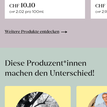
In
10.10
CHF
CHF
den
2.02 pro 100ml
2.9
CHF
CHF
Warenkorb
Weitere Produkte entdecken
Diese Produzent*innen
machen den Unterschied!