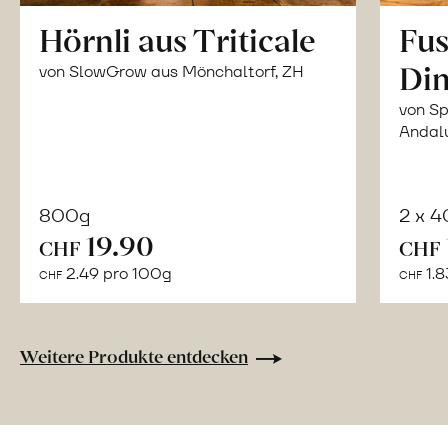
Hörnli aus Triticale
Fus
Din
von SlowGrow aus Mönchaltorf, ZH
von Sp
Andal
800g
2 x 
In
19.90
CHF
CHF
den
2.49 pro 100g
1.8
CHF
CHF
Warenkorb
Weitere Produkte entdecken