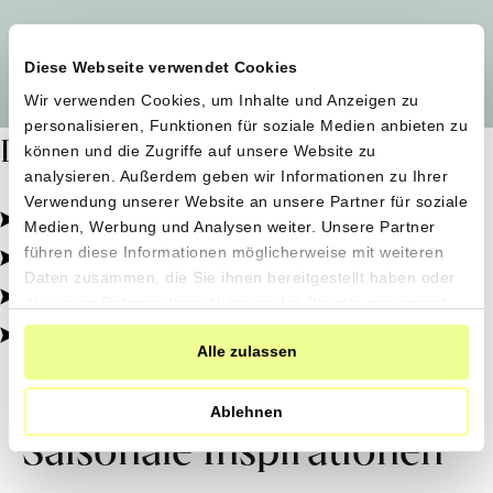
Alle Produzent*innen auf einen Blick
Diese Webseite verwendet Cookies
Wir verwenden Cookies, um Inhalte und Anzeigen zu
personalisieren, Funktionen für soziale Medien anbieten zu
Dafür stehen wir
können und die Zugriffe auf unsere Website zu
analysieren. Außerdem geben wir Informationen zu Ihrer
Verwendung unserer Website an unsere Partner für soziale
Pestizidfrei angebaut, schonend verarbeitet.
Medien, Werbung und Analysen weiter. Unsere Partner
Natürliche Zutaten, echter Geschmack.
führen diese Informationen möglicherweise mit weiteren
Daten zusammen, die Sie ihnen bereitgestellt haben oder
Von kleinen Höfen, direkt zu dir.
die sie im Rahmen Ihrer Nutzung der Dienste gesammelt
haben.
100% transparent, 0% Zusatzstoffe.
Alle zulassen
Ablehnen
Saisonale Inspirationen