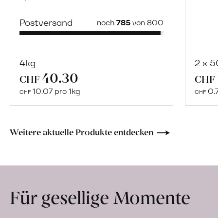
Postversand
noch
785
von 800
4kg
2 x 
40.30
Mehr
CHF
CHF
über
10.07 pro 1kg
0.
CHF
CHF
Cooperativa
Iblea
erfahren
Weitere aktuelle Produkte entdecken
Für gesellige Momente