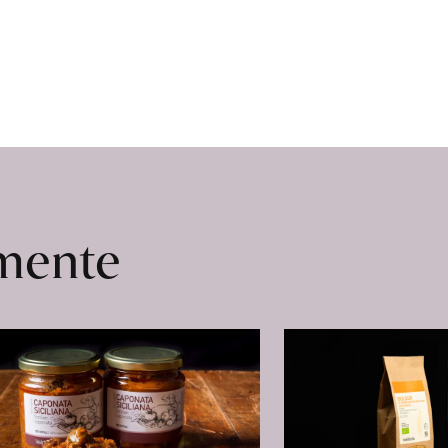
Trottengarten
erfahren
omente