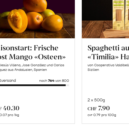
isonstart: Frische
Spaghetti a
ost Mango «Osteen»
«Timilia» H
Jesús Villena, Jose González und Carlos
von Cooperativa Valdibel
uez aus Andalusien, Spanien
Sizilien
tversand
noch
764
von 800
2 x 500g
In
Mehr
40.30
7.90
F
CHF
de
über
0.07 pro 1kg
0.79 pro 100g
CHF
Wa
Biohof