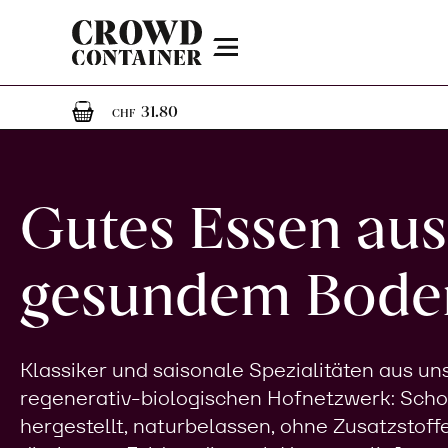
Menu
1
1 Artikel im Warenkorb
31.80
CHF
Gutes Essen aus
gesundem Bode
Klassiker und saisonale Spezialitäten aus u
regenerativ-biologischen Hofnetzwerk: Sch
hergestellt, naturbelassen, ohne Zusatzstoff