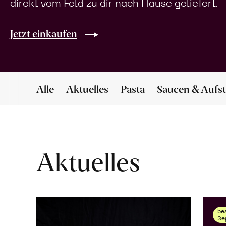
direkt vom Feld zu dir nach Hause geliefert.
Jetzt einkaufen
Alle
Aktuelles
Pasta
Saucen & Aufst
Aktuelles
bes
Se