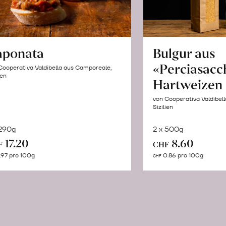
aponata
Bulgur aus
«Perciasacc
Cooperativa Valdibella aus Camporeale,
ien
Hartweizen
von Cooperativa Valdibel
Sizilien
 290g
2 x 500g
In
In
17.20
8.60
F
CHF
den
de
.97 pro 100g
0.86 pro 100g
CHF
Warenkorb
Wa