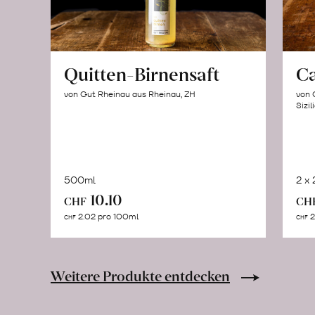
Quitten-Birnensaft
C
von Gut Rheinau aus Rheinau, ZH
von 
Sizil
500ml
2 x
In
10.10
CHF
CH
den
2.02 pro 100ml
2
CHF
CHF
Warenkorb
Weitere Produkte entdecken