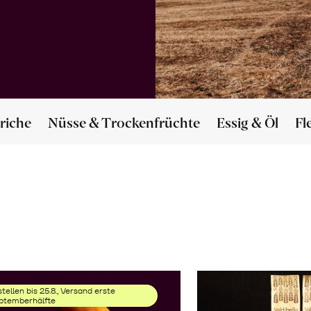
riche
Nüsse & Trockenfrüchte
Essig & Öl
Fl
tellen bis 25.8., Versand erste
ptemberhälfte