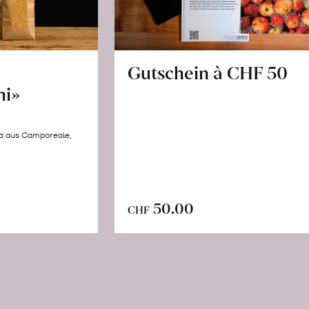
Gutschein à CHF 50
hi»
la aus Camporeale,
In
n
50.00
CHF
den
renkorb
Warenkorb