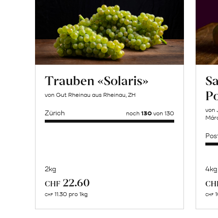
Trauben «Solaris»
Sa
P
von Gut Rheinau aus Rheinau, ZH
von 
Zürich
noch
130
von 130
Márq
Pos
2kg
4kg
Mehr
22.60
CHF
CH
über
11.30 pro 1kg
1
CHF
CHF
Biohof