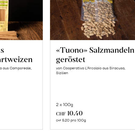
us
«Tuono» Salzmandeln
artweizen
geröstet
la aus Camporeale,
von Cooperativa L’Arcolaio aus Siracusa,
Sizilien
2 x 100g
In
10.40
CHF
n
den
5.20 pro 100g
CHF
renkorb
Warenkorb