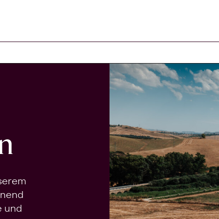
n
nserem
onend
e und