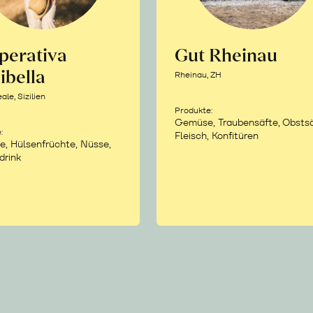
perativa
Gut Rheinau
ibella
Rheinau, ZH
le, Sizilien
Produkte:
Gemüse, Traubensäfte, Obstsä
:
Fleisch, Konfitüren
e, Hülsenfrüchte, Nüsse,
drink