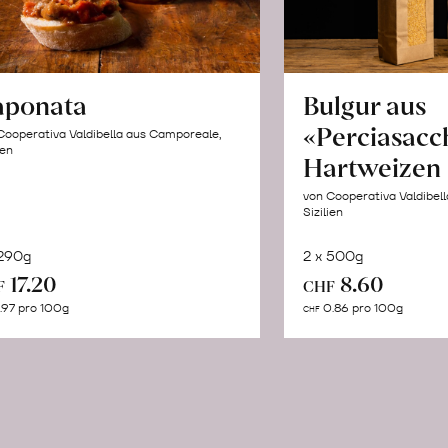
aponata
Bulgur aus
«Perciasacc
Cooperativa Valdibella aus Camporeale,
ien
Hartweizen
von Cooperativa Valdibel
Sizilien
 290g
2 x 500g
In
In
17.20
8.60
F
CHF
den
de
.97 pro 100g
0.86 pro 100g
CHF
Warenkorb
Wa