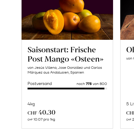
Saisonstart: Frische
Ol
Post Mango «Osteen»
von 
von Jesús Villena, Jose González und Carlos
Márquez aus Andalusien, Spanien
Postversand
noch
773
von 800
4kg
5 Li
Mehr
40.30
CHF
CH
über
10.07 pro 1kg
2
CHF
CHF
Naturbelassene