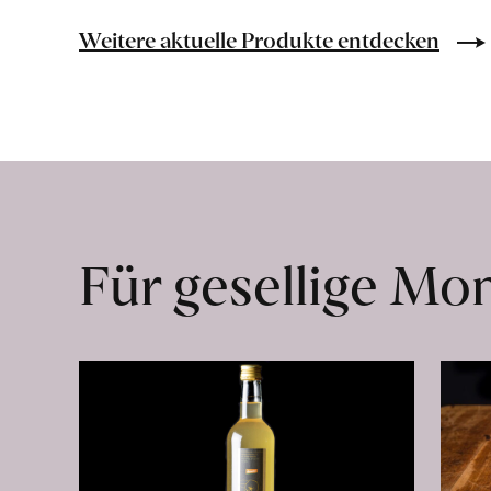
Bio-
Lebensmittel
Weitere aktuelle Produkte entdecken
ohne
Zusatzstoffe
direkt
ab
Hof
erfahren
Für gesellige M