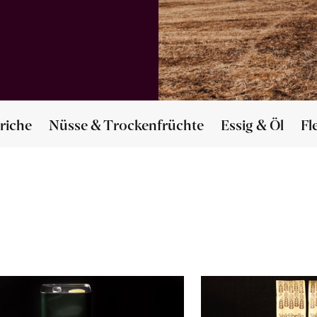
riche
Nüsse & Trockenfrüchte
Essig & Öl
Fl