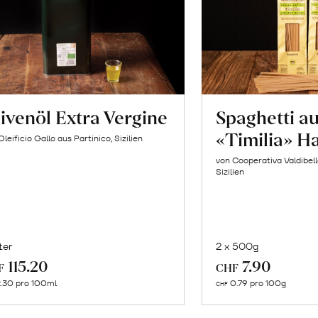
ivenöl Extra Vergine
Spaghetti a
«Timilia» H
Oleificio Gallo aus Partinico, Sizilien
von Cooperativa Valdibel
Sizilien
ter
2 x 500g
In
In
115.20
7.90
F
CHF
den
de
.30 pro 100ml
0.79 pro 100g
CHF
Warenkorb
Wa