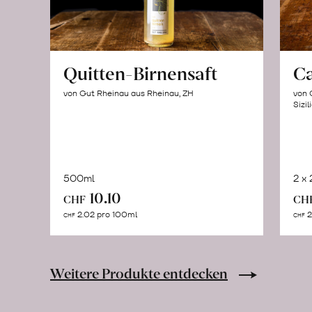
Quitten-Birnensaft
C
von Gut Rheinau aus Rheinau, ZH
von 
Sizil
500ml
2 x
In
10.10
CHF
CH
den
2.02 pro 100ml
2
CHF
CHF
Warenkorb
Weitere Produkte entdecken