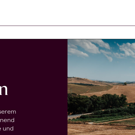
n
nserem
onend
e und