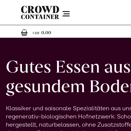
Menu
0
0 Artikel im Warenkorb
0.00
CHF
Gutes Essen aus
gesundem Bode
Klassiker und saisonale Spezialitäten aus u
regenerativ-biologischen Hofnetzwerk: Sch
hergestellt, naturbelassen, ohne Zusatzstoff