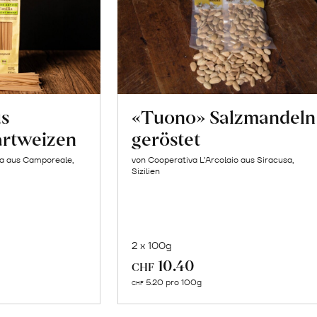
us
«Tuono» Salzmandeln
artweizen
geröstet
la aus Camporeale,
von Cooperativa L’Arcolaio aus Siracusa,
Sizilien
2 x 100g
In
10.40
CHF
n
den
5.20 pro 100g
CHF
renkorb
Warenkorb