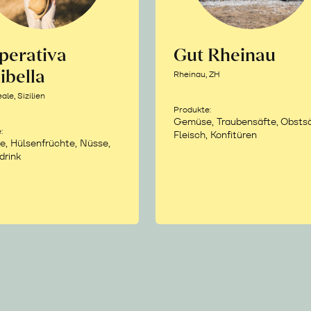
perativa
Gut Rheinau
ibella
Rheinau, ZH
le, Sizilien
Produkte:
Gemüse, Traubensäfte, Obstsä
:
Fleisch, Konfitüren
e, Hülsenfrüchte, Nüsse,
drink