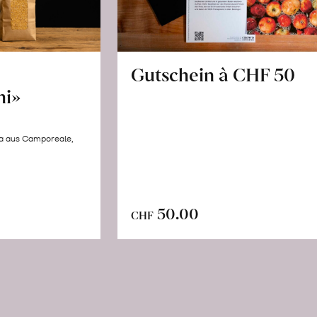
Gutschein à CHF 50
hi»
la aus Camporeale,
In
n
50.00
CHF
den
renkorb
Warenkorb