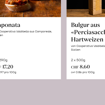
aponata
Bulgur aus
«Perciasacc
Cooperativa Valdibella aus Camporeale,
ien
Hartweizen
von Cooperativa Valdibel
Sizilien
 290g
2 x 500g
In
In
17.20
8.60
F
CHF
den
de
.97 pro 100g
0.86 pro 100g
CHF
Warenkorb
Wa