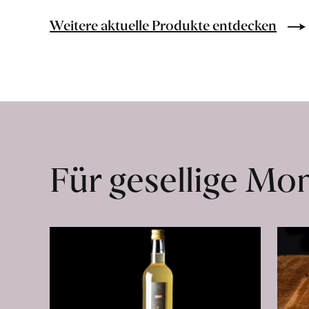
Bio-
Lebensmittel
Weitere aktuelle Produkte entdecken
ohne
Zusatzstoffe
direkt
ab
Hof
erfahren
Für gesellige M