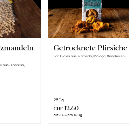
lzmandeln
Getrocknete Pfirsiche
von Bioles aus Alameda, Málaga, Andalusien
o aus Siracusa,
250g
In
12.60
CHF
n
den
5.04 pro 100g
CHF
renkorb
Warenkorb