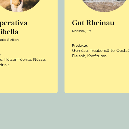
perativa
Gut Rheinau
ibella
Rheinau, ZH
le, Sizilien
Produkte:
Gemüse, Traubensäfte, Obstsä
:
Fleisch, Konfitüren
e, Hülsenfrüchte, Nüsse,
drink