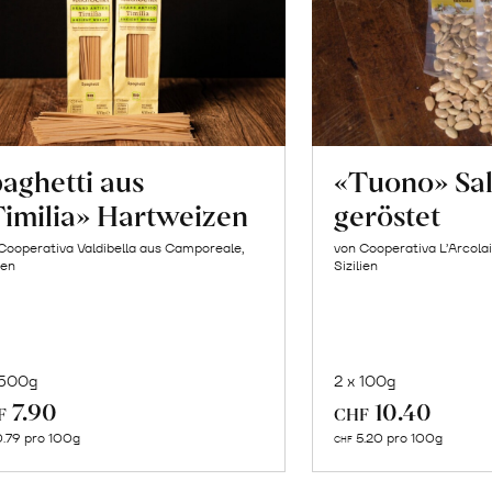
aghetti aus
«Tuono» Sa
imilia» Hartweizen
geröstet
Cooperativa Valdibella aus Camporeale,
von Cooperativa L’Arcolai
ien
Sizilien
 500g
2 x 100g
In
In
7.90
10.40
F
CHF
den
de
.79 pro 100g
5.20 pro 100g
CHF
Warenkorb
Wa