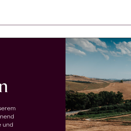
n
nserem
onend
e und