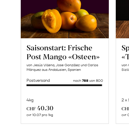
Saisonstart: Frische
Sp
Post Mango «Osteen»
«T
von Jesús Villena, Jose González und Carlos
von 
Márquez aus Andalusien, Spanien
Sizil
Postversand
noch
788
von 800
4kg
2 x
Mehr
40.30
CHF
CH
über
10.07 pro 1kg
0
CHF
CHF
Naturbelassene