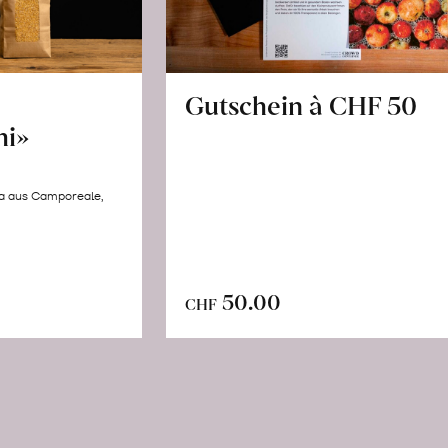
Gutschein à CHF 50
hi»
la aus Camporeale,
In
n
50.00
CHF
den
renkorb
Warenkorb