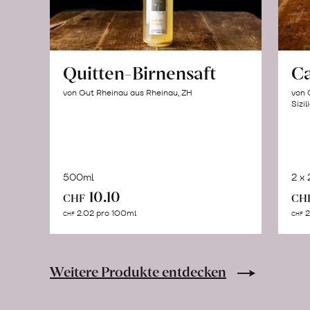
Quitten-Birnensaft
C
von Gut Rheinau aus Rheinau, ZH
von 
Sizil
500ml
2 x
In
10.10
CHF
CH
den
2.02 pro 100ml
2
CHF
CHF
Warenkorb
Weitere Produkte entdecken