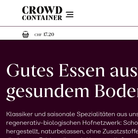
Menu
1
1 Artikel im Warenkorb
17.20
CHF
Gutes Essen aus
gesundem Bode
Klassiker und saisonale Spezialitäten aus u
regenerativ-biologischen Hofnetzwerk: Sch
hergestellt, naturbelassen, ohne Zusatzstoff