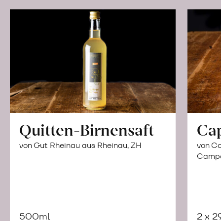
Quitten-Birnensaft
Ca
von Gut Rheinau aus Rheinau, ZH
von Co
Campor
500ml
2 x 