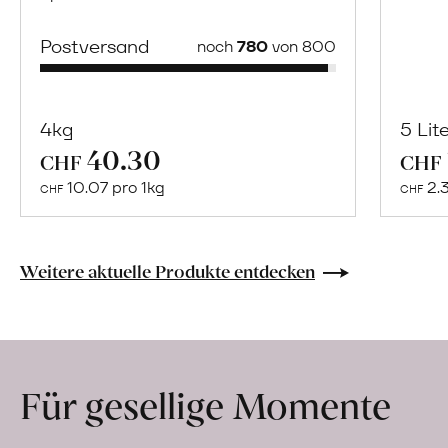
Postversand
noch
780
von 800
4kg
5 Lit
40.30
Mehr
CHF
CHF
über
10.07 pro 1kg
2.
CHF
CHF
Naturbelassene
Bio-
Lebensmittel
Weitere aktuelle Produkte entdecken
ohne
Zusatzstoffe
direkt
ab
Für gesellige Momente
Hof
erfahren