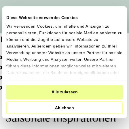
Alle Produzent*innen auf einen Blick
Diese Webseite verwendet Cookies
Wir verwenden Cookies, um Inhalte und Anzeigen zu
personalisieren, Funktionen für soziale Medien anbieten zu
Dafür stehen wir
können und die Zugriffe auf unsere Website zu
analysieren. Außerdem geben wir Informationen zu Ihrer
Verwendung unserer Website an unsere Partner für soziale
Pestizidfrei angebaut, schonend verarbeitet.
Medien, Werbung und Analysen weiter. Unsere Partner
Natürliche Zutaten, echter Geschmack.
führen diese Informationen möglicherweise mit weiteren
Daten zusammen, die Sie ihnen bereitgestellt haben oder
Von kleinen Höfen, direkt zu dir.
die sie im Rahmen Ihrer Nutzung der Dienste gesammelt
haben.
100% transparent, 0% Zusatzstoffe.
Alle zulassen
Ablehnen
Saisonale Inspirationen