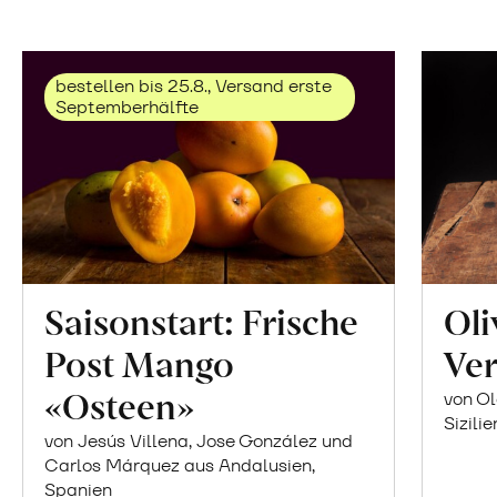
bestellen bis 25.8., Versand erste
Septemberhälfte
Saisonstart: Frische
Oli
Post Mango
Ver
«Osteen»
von Ol
Sizilie
von Jesús Villena, Jose González und
Carlos Márquez aus Andalusien,
Spanien