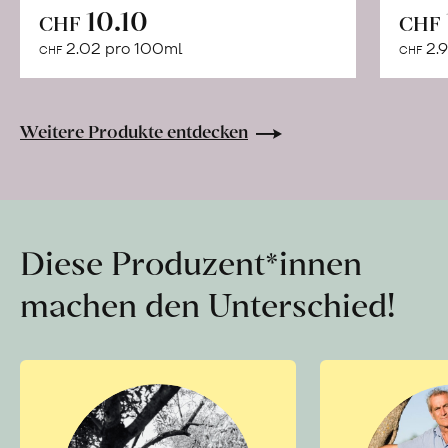
In
10.10
CHF
CHF
den
2.02 pro 100ml
2.9
CHF
CHF
Warenkorb
Weitere Produkte entdecken
Diese Produzent*innen
machen den Unterschied!