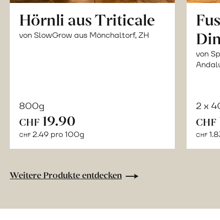
Hörnli aus Triticale
Fus
Din
von SlowGrow aus Mönchaltorf, ZH
von Sp
Andal
800g
2 x 
In
19.90
CHF
CHF
den
2.49 pro 100g
1.8
CHF
CHF
Warenkorb
Weitere Produkte entdecken