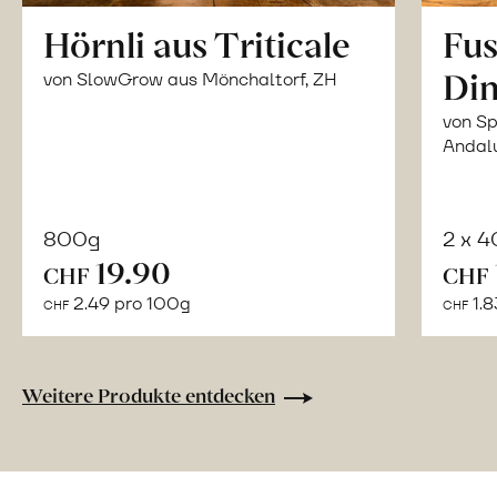
Hörnli aus Triticale
Fus
Din
von SlowGrow aus Mönchaltorf, ZH
von Sp
Andal
800g
2 x 
In
19.90
CHF
CHF
den
2.49 pro 100g
1.8
CHF
CHF
Warenkorb
Weitere Produkte entdecken