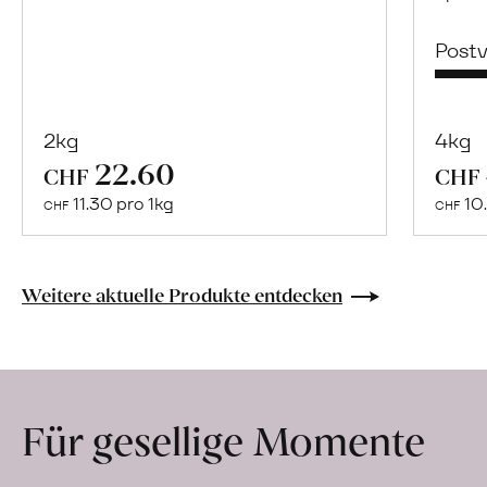
Post
2kg
4kg
22.60
Mehr
CHF
CHF
über
11.30 pro 1kg
10.
CHF
CHF
Naturbelassene
Bio-
Lebensmittel
Weitere aktuelle Produkte entdecken
ohne
Zusatzstoffe
direkt
ab
Für gesellige Momente
Hof
erfahren