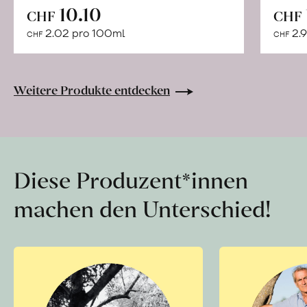
In
10.10
CHF
CHF
den
2.02 pro 100ml
2.9
CHF
CHF
Warenkorb
Weitere Produkte entdecken
Diese Produzent*innen
machen den Unterschied!