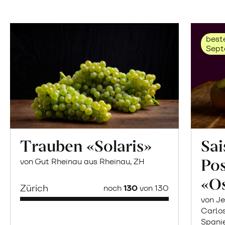
beste
Sept
Trauben «Solaris»
Sai
Po
von Gut Rheinau aus Rheinau, ZH
«O
Zürich
noch
130
von 130
von Je
Carlo
Spani