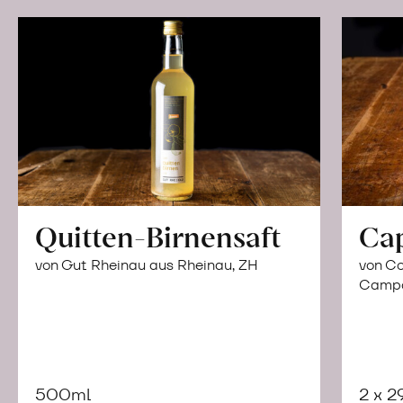
Quitten-Birnensaft
Ca
von Gut Rheinau aus Rheinau, ZH
von Co
Campor
500ml
2 x 