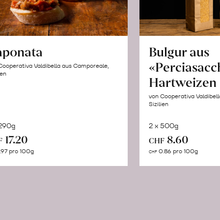
aponata
Bulgur aus
«Perciasacc
Cooperativa Valdibella aus Camporeale,
ien
Hartweizen
von Cooperativa Valdibel
Sizilien
 290g
2 x 500g
In
In
17.20
8.60
F
CHF
den
de
.97 pro 100g
0.86 pro 100g
CHF
Warenkorb
Wa