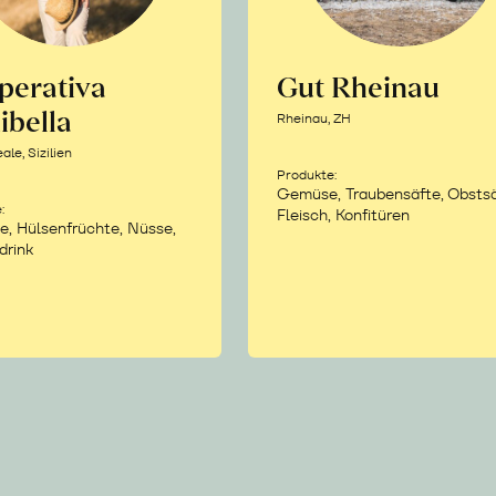
perativa
Gut Rheinau
ibella
Rheinau, ZH
le, Sizilien
Produkte:
Gemüse, Traubensäfte, Obstsä
:
Fleisch, Konfitüren
e, Hülsenfrüchte, Nüsse,
drink