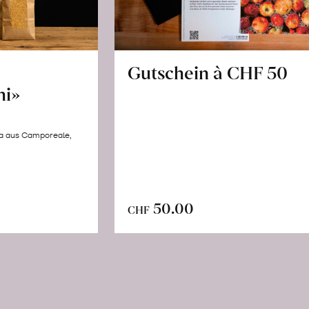
Gutschein à CHF 50
hi»
la aus Camporeale,
In
n
50.00
CHF
den
renkorb
Warenkorb