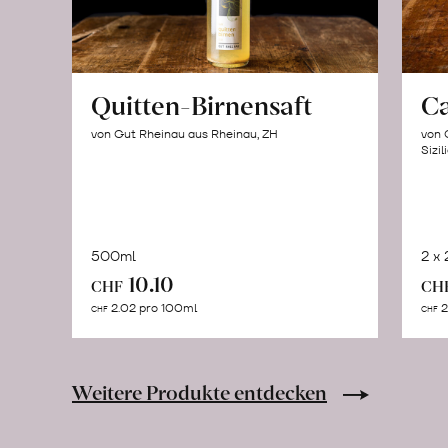
Quitten-Birnensaft
C
von Gut Rheinau aus Rheinau, ZH
von 
Sizil
500ml
2 x
In
10.10
CHF
CH
den
2.02 pro 100ml
2
CHF
CHF
Warenkorb
Weitere Produkte entdecken