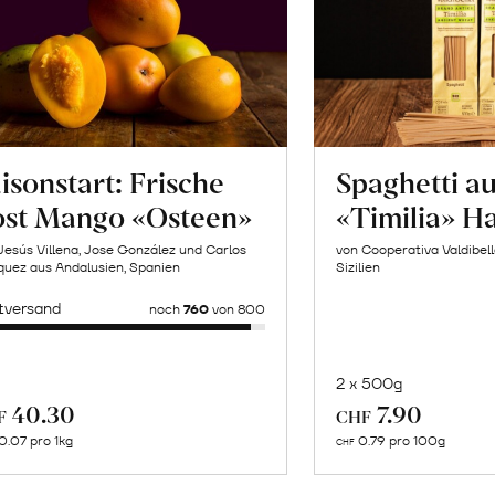
isonstart: Frische
Spaghetti a
ost Mango «Osteen»
«Timilia» H
Jesús Villena, Jose González und Carlos
von Cooperativa Valdibel
uez aus Andalusien, Spanien
Sizilien
tversand
noch
760
von 800
2 x 500g
In
Mehr
40.30
7.90
F
CHF
de
über
0.07 pro 1kg
0.79 pro 100g
CHF
Wa
Joakim