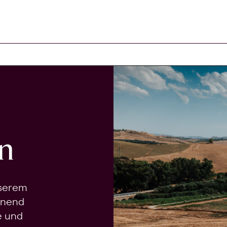
n
nserem
onend
e und