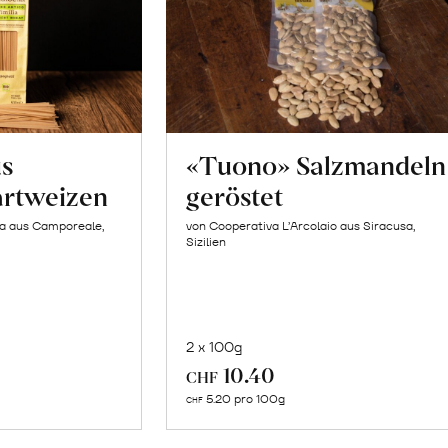
us
«Tuono» Salzmandeln
artweizen
geröstet
la aus Camporeale,
von Cooperativa L’Arcolaio aus Siracusa,
Sizilien
2 x 100g
In
10.40
CHF
n
den
5.20 pro 100g
CHF
renkorb
Warenkorb