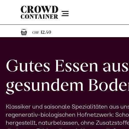
Menu
1
1 Artikel im Warenkorb
12.40
CHF
Gutes Essen aus
gesundem Bode
Klassiker und saisonale Spezialitäten aus u
regenerativ-biologischen Hofnetzwerk: Sch
hergestellt, naturbelassen, ohne Zusatzstoff