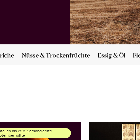
riche
Nüsse & Trockenfrüchte
Essig & Öl
Fl
tellen bis 25.8., Versand erste
ptemberhälfte