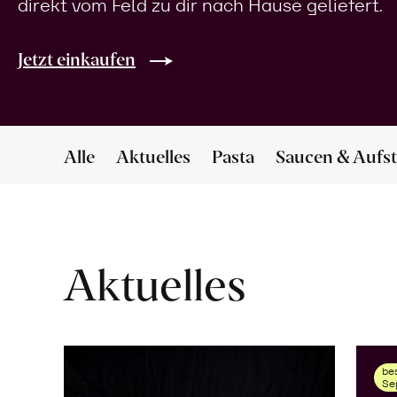
direkt vom Feld zu dir nach Hause geliefert.
Jetzt einkaufen
Alle
Aktuelles
Pasta
Saucen & Aufst
Aktuelles
bes
Se