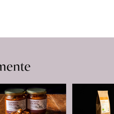
Henchoz
erfahren
omente