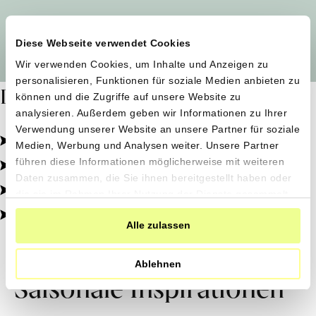
Alle Produzent*innen auf einen Blick
Diese Webseite verwendet Cookies
Wir verwenden Cookies, um Inhalte und Anzeigen zu
personalisieren, Funktionen für soziale Medien anbieten zu
Dafür stehen wir
können und die Zugriffe auf unsere Website zu
analysieren. Außerdem geben wir Informationen zu Ihrer
Verwendung unserer Website an unsere Partner für soziale
Pestizidfrei angebaut, schonend verarbeitet.
Medien, Werbung und Analysen weiter. Unsere Partner
Natürliche Zutaten, echter Geschmack.
führen diese Informationen möglicherweise mit weiteren
Daten zusammen, die Sie ihnen bereitgestellt haben oder
Von kleinen Höfen, direkt zu dir.
die sie im Rahmen Ihrer Nutzung der Dienste gesammelt
haben.
100% transparent, 0% Zusatzstoffe.
Alle zulassen
Ablehnen
Saisonale Inspirationen