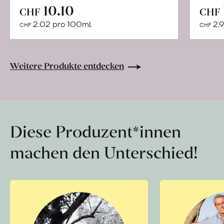
In
10.10
CHF
CHF
den
2.02 pro 100ml
2.9
CHF
CHF
Warenkorb
Weitere Produkte entdecken
Diese Produzent*innen
machen den Unterschied!