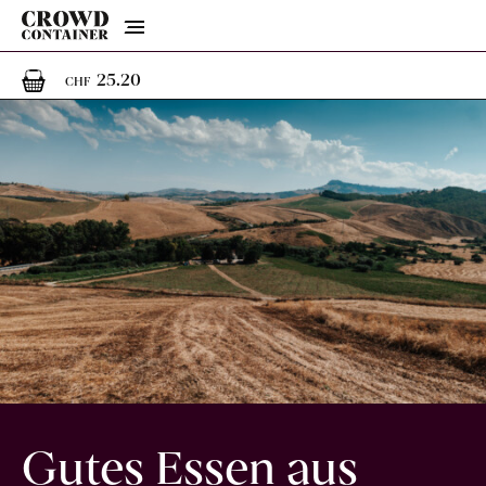
Menu
1
1 Artikel im Warenkorb
25.20
CHF
Gutes Essen aus