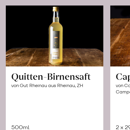
Quitten-Birnensaft
Ca
von Gut Rheinau aus Rheinau, ZH
von Co
Campor
500ml
2 x 