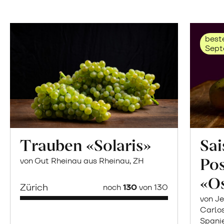
beste
Sept
Trauben «Solaris»
Sai
Po
von Gut Rheinau aus Rheinau, ZH
«O
Zürich
noch
130
von 130
von Je
Carlo
Spani