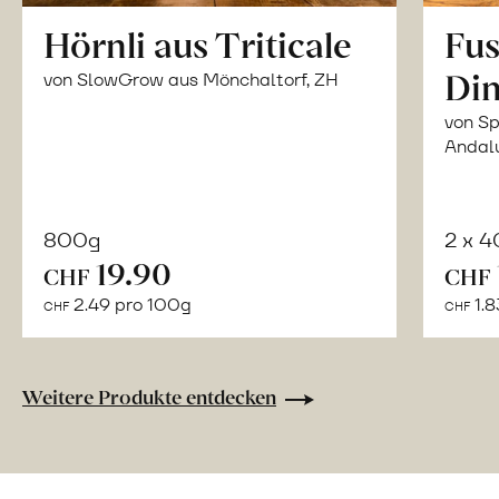
Hörnli aus Triticale
Fus
Din
von SlowGrow aus Mönchaltorf, ZH
von Sp
Andal
800g
2 x 
In
19.90
CHF
CHF
den
2.49 pro 100g
1.8
CHF
CHF
Warenkorb
Weitere Produkte entdecken