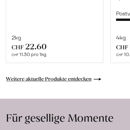
Post
2kg
4kg
22.60
Mehr
CHF
CHF
über
11.30 pro 1kg
10.
CHF
CHF
Fair
Trade
Alliance
Weitere aktuelle Produkte entdecken
Kerala
(FTAK)
erfahren
Für gesellige Momente