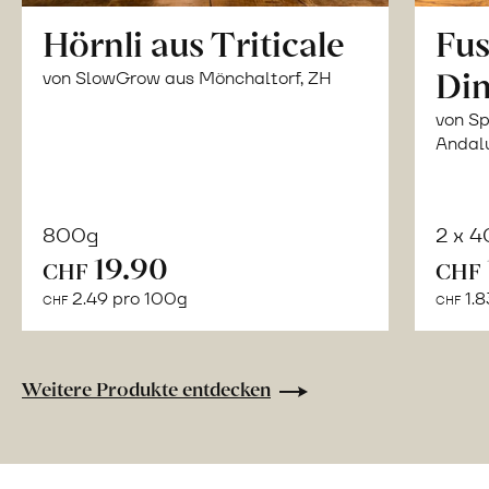
Hörnli aus Triticale
Fus
Din
von SlowGrow aus Mönchaltorf, ZH
von Sp
Andal
800g
2 x 
In
19.90
CHF
CHF
den
2.49 pro 100g
1.8
CHF
CHF
Warenkorb
Weitere Produkte entdecken