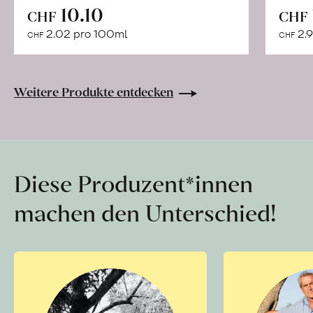
In
10.10
CHF
CHF
den
2.02 pro 100ml
2.9
CHF
CHF
Warenkorb
Weitere Produkte entdecken
Diese Produzent*innen
machen den Unterschied!