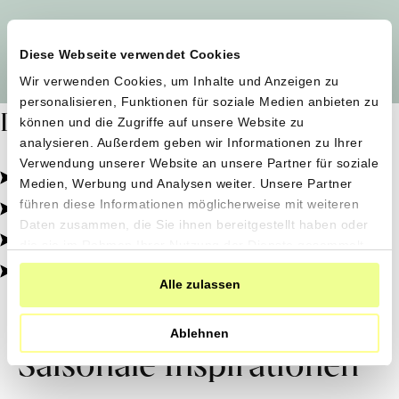
Alle Produzent*innen auf einen Blick
Diese Webseite verwendet Cookies
Wir verwenden Cookies, um Inhalte und Anzeigen zu
personalisieren, Funktionen für soziale Medien anbieten zu
Dafür stehen wir
können und die Zugriffe auf unsere Website zu
analysieren. Außerdem geben wir Informationen zu Ihrer
Verwendung unserer Website an unsere Partner für soziale
Pestizidfrei angebaut, schonend verarbeitet.
Medien, Werbung und Analysen weiter. Unsere Partner
Natürliche Zutaten, echter Geschmack.
führen diese Informationen möglicherweise mit weiteren
Daten zusammen, die Sie ihnen bereitgestellt haben oder
Von kleinen Höfen, direkt zu dir.
die sie im Rahmen Ihrer Nutzung der Dienste gesammelt
haben.
100% transparent, 0% Zusatzstoffe.
Alle zulassen
Ablehnen
Saisonale Inspirationen