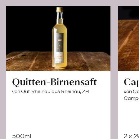
Quitten-Birnensaft
Ca
von Gut Rheinau aus Rheinau, ZH
von Co
Campor
500ml
2 x 