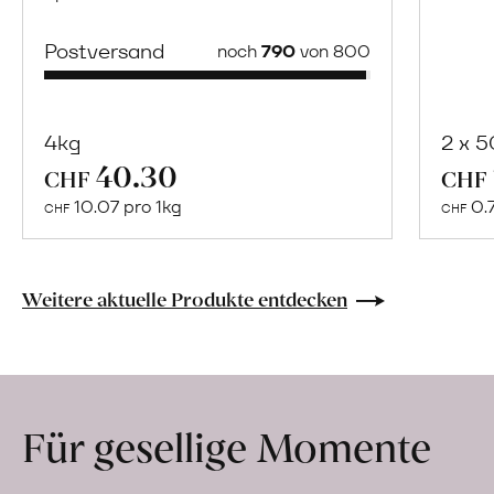
Postversand
noch
790
von 800
4kg
2 x 
40.30
Mehr
CHF
CHF
über
10.07 pro 1kg
0.
CHF
CHF
Naturbelassene
Bio-
Lebensmittel
Weitere aktuelle Produkte entdecken
ohne
Zusatzstoffe
direkt
ab
Für gesellige Momente
Hof
erfahren