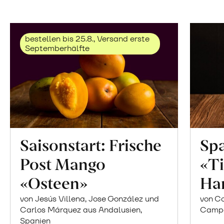
bestellen bis 25.8., Versand erste
Septemberhälfte
Saisonstart: Frische
Spa
Post Mango
«Ti
«Osteen»
Ha
von Jesús Villena, Jose González und
von Co
Carlos Márquez aus Andalusien,
Campor
Spanien