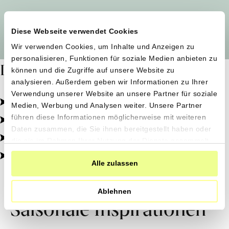
Alle Produzent*innen auf einen Blick
Diese Webseite verwendet Cookies
Wir verwenden Cookies, um Inhalte und Anzeigen zu
personalisieren, Funktionen für soziale Medien anbieten zu
Dafür stehen wir
können und die Zugriffe auf unsere Website zu
analysieren. Außerdem geben wir Informationen zu Ihrer
Verwendung unserer Website an unsere Partner für soziale
Pestizidfrei angebaut, schonend verarbeitet.
Medien, Werbung und Analysen weiter. Unsere Partner
Natürliche Zutaten, echter Geschmack.
führen diese Informationen möglicherweise mit weiteren
Daten zusammen, die Sie ihnen bereitgestellt haben oder
Von kleinen Höfen, direkt zu dir.
die sie im Rahmen Ihrer Nutzung der Dienste gesammelt
haben.
100% transparent, 0% Zusatzstoffe.
Alle zulassen
Ablehnen
Saisonale Inspirationen