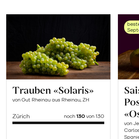
beste
Sept
Trauben «Solaris»
Sai
Po
von Gut Rheinau aus Rheinau, ZH
«O
Zürich
noch
130
von 130
von Je
Carlo
Spani