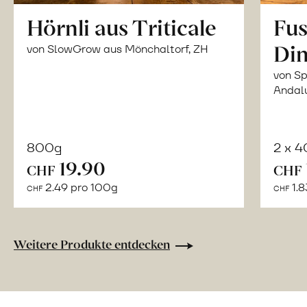
Hörnli aus Triticale
Fus
Din
von SlowGrow aus Mönchaltorf, ZH
von Sp
Andal
800g
2 x 
In
19.90
CHF
CHF
den
2.49 pro 100g
1.8
CHF
CHF
Warenkorb
Weitere Produkte entdecken