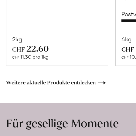
Post
2kg
4kg
22.60
Mehr
CHF
CHF
über
11.30 pro 1kg
10.
CHF
CHF
Naturbelassene
Bio-
Lebensmittel
Weitere aktuelle Produkte entdecken
ohne
Zusatzstoffe
direkt
ab
Für gesellige Momente
Hof
erfahren