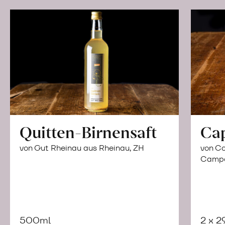
Quitten-Birnensaft
Ca
von Gut Rheinau aus Rheinau, ZH
von Co
Campor
500ml
2 x 