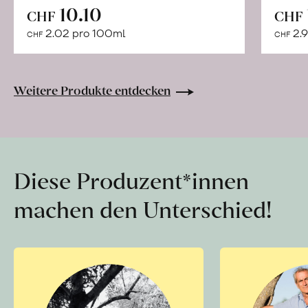
In
10.10
CHF
CHF
den
2.02 pro 100ml
2.9
CHF
CHF
Warenkorb
Weitere Produkte entdecken
Diese Produzent*innen
machen den Unterschied!