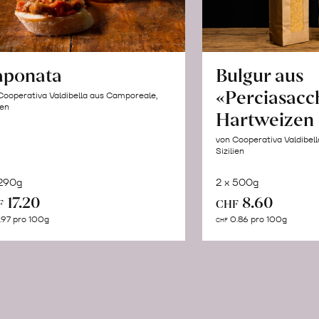
aponata
Bulgur aus
«Perciasacc
Cooperativa Valdibella aus Camporeale,
ien
Hartweizen
von Cooperativa Valdibel
Sizilien
 290g
2 x 500g
In
In
17.20
8.60
F
CHF
den
de
.97 pro 100g
0.86 pro 100g
CHF
Warenkorb
Wa