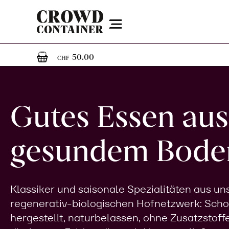
Menu
1
1 Artikel im Warenkorb
50.00
CHF
Gutes Essen aus
gesundem Bode
Klassiker und saisonale Spezialitäten aus u
regenerativ-biologischen Hofnetzwerk: Sch
hergestellt, naturbelassen, ohne Zusatzstoff