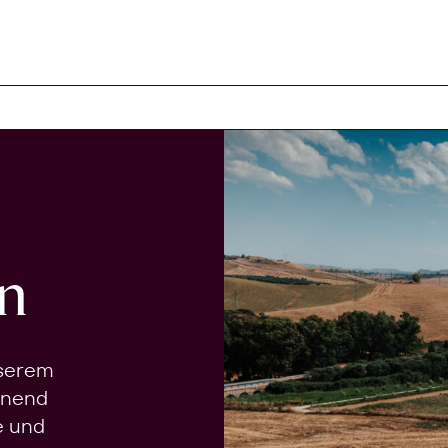
n
nserem
onend
e und