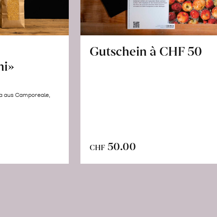
Gutschein à CHF 50
hi»
la aus Camporeale,
In
n
50.00
CHF
den
renkorb
Warenkorb