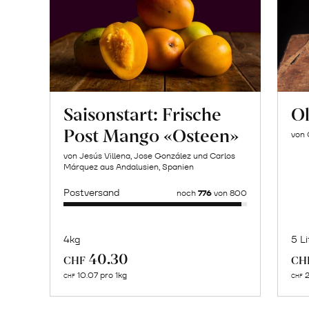
Saisonstart: Frische
Ol
Post Mango «Osteen»
von 
von Jesús Villena, Jose González und Carlos
Márquez aus Andalusien, Spanien
Postversand
noch
776
von 800
4kg
5 Li
Mehr
40.30
CHF
CH
über
10.07 pro 1kg
2
CHF
CHF
Geröstete