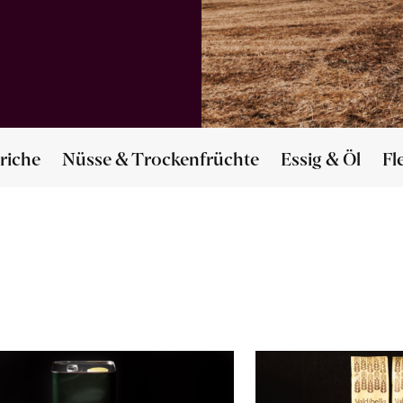
riche
Nüsse & Trockenfrüchte
Essig & Öl
Fl