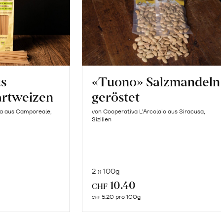
us
«Tuono» Salzmandeln
artweizen
geröstet
la aus Camporeale,
von Cooperativa L’Arcolaio aus Siracusa,
Sizilien
2 x 100g
In
10.40
CHF
n
den
5.20 pro 100g
CHF
renkorb
Warenkorb