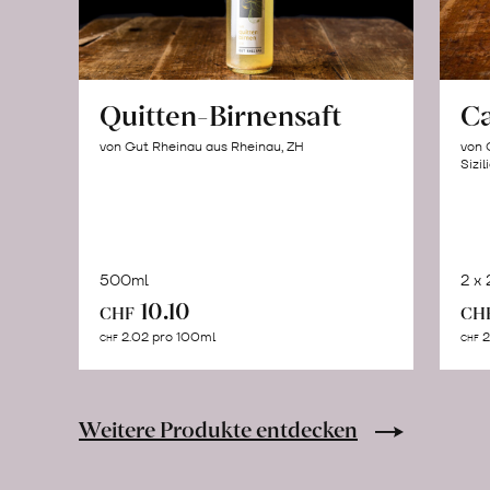
Quitten-Birnensaft
C
von Gut Rheinau aus Rheinau, ZH
von 
Sizil
500ml
2 x
In
10.10
CHF
CH
den
2.02 pro 100ml
2
CHF
CHF
Warenkorb
Weitere Produkte entdecken