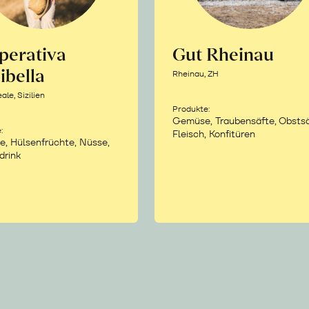
perativa
Gut Rheinau
ibella
Rheinau, ZH
le, Sizilien
Produkte:
Gemüse, Traubensäfte, Obstsä
:
Fleisch, Konfitüren
e, Hülsenfrüchte, Nüsse,
drink