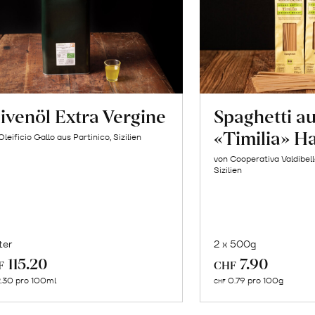
ivenöl Extra Vergine
Spaghetti a
«Timilia» H
Oleificio Gallo aus Partinico, Sizilien
von Cooperativa Valdibel
Sizilien
ter
2 x 500g
In
In
115.20
7.90
F
CHF
den
de
.30 pro 100ml
0.79 pro 100g
CHF
Warenkorb
Wa