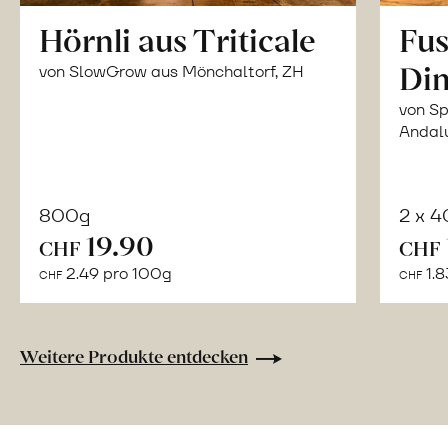
Hörnli aus Triticale
Fus
Din
von SlowGrow aus Mönchaltorf, ZH
von Sp
Andal
800g
2 x 
In
19.90
CHF
CHF
den
2.49 pro 100g
1.8
CHF
CHF
Warenkorb
Weitere Produkte entdecken