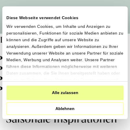
Alle Produzent*innen auf einen Blick
Diese Webseite verwendet Cookies
Wir verwenden Cookies, um Inhalte und Anzeigen zu
personalisieren, Funktionen für soziale Medien anbieten zu
Dafür stehen wir
können und die Zugriffe auf unsere Website zu
analysieren. Außerdem geben wir Informationen zu Ihrer
Verwendung unserer Website an unsere Partner für soziale
Pestizidfrei angebaut, schonend verarbeitet.
Medien, Werbung und Analysen weiter. Unsere Partner
Natürliche Zutaten, echter Geschmack.
führen diese Informationen möglicherweise mit weiteren
Daten zusammen, die Sie ihnen bereitgestellt haben oder
Von kleinen Höfen, direkt zu dir.
die sie im Rahmen Ihrer Nutzung der Dienste gesammelt
haben.
100% transparent, 0% Zusatzstoffe.
Alle zulassen
Ablehnen
Saisonale Inspirationen