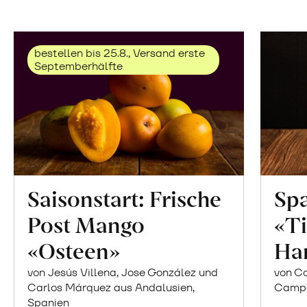
bestellen bis 25.8., Versand erste
Septemberhälfte
Saisonstart: Frische
Spa
Post Mango
«Ti
«Osteen»
Ha
von Jesús Villena, Jose González und
von Co
Carlos Márquez aus Andalusien,
Campor
Spanien