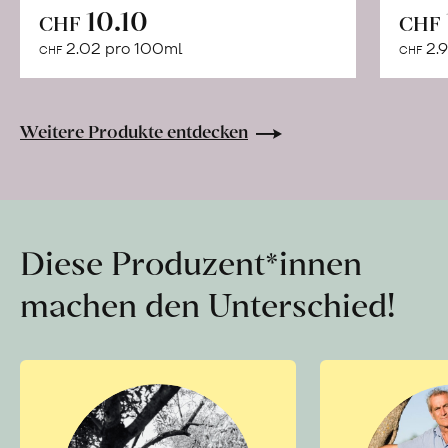
In
10.10
CHF
CHF
den
2.02 pro 100ml
2.9
CHF
CHF
Warenkorb
Weitere Produkte entdecken
Diese Produzent*innen
machen den Unterschied!