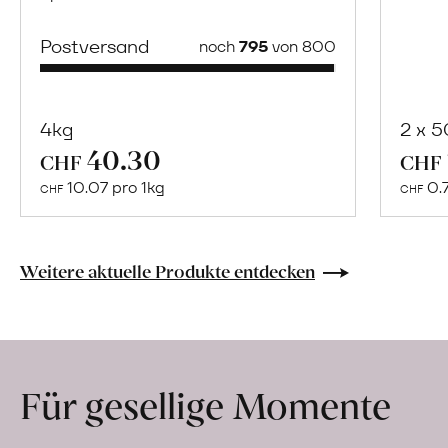
Postversand
noch
795
von 800
4kg
2 x 
40.30
Mehr
CHF
CHF
über
10.07 pro 1kg
0.
CHF
CHF
Naturbelassene
Bio-
Lebensmittel
Weitere aktuelle Produkte entdecken
ohne
Zusatzstoffe
direkt
ab
Für gesellige Momente
Hof
erfahren