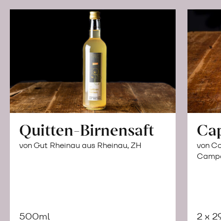
Quitten-Birnensaft
Ca
von Gut Rheinau aus Rheinau, ZH
von Co
Campor
500ml
2 x 