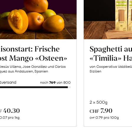
isonstart: Frische
Spaghetti a
ost Mango «Osteen»
«Timilia» H
Jesús Villena, Jose González und Carlos
von Cooperativa Valdibel
uez aus Andalusien, Spanien
Sizilien
tversand
noch
769
von 800
2 x 500g
In
Mehr
40.30
7.90
F
CHF
de
über
0.07 pro 1kg
0.79 pro 100g
CHF
Wa
Pistazienmus