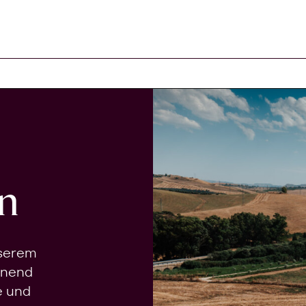
n
nserem
onend
e und