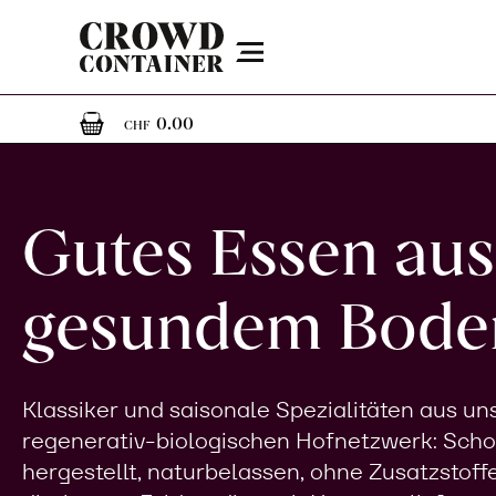
Menu
0
0 Artikel im Warenkorb
0.00
CHF
Gutes Essen aus
gesundem Bode
Klassiker und saisonale Spezialitäten aus u
regenerativ-biologischen Hofnetzwerk: Sch
hergestellt, naturbelassen, ohne Zusatzstoff