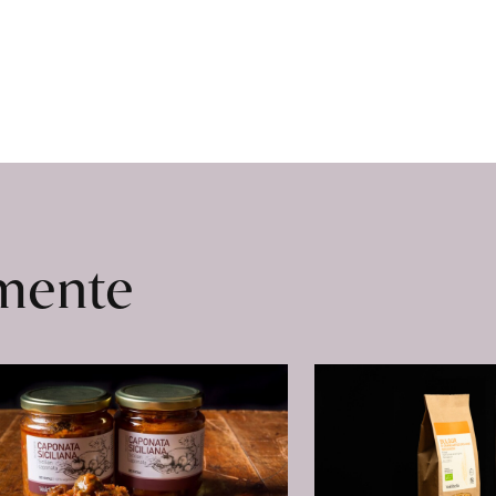
erfahren
omente