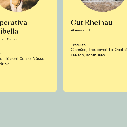
perativa
Gut Rheinau
ibella
Rheinau, ZH
le, Sizilien
Produkte:
Gemüse, Traubensäfte, Obstsä
:
Fleisch, Konfitüren
e, Hülsenfrüchte, Nüsse,
drink