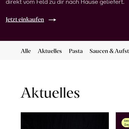
direkt vom Feld zu dir nach Hause geliefert.
Jetzt einkaufen
Alle
Aktuelles
Pasta
Saucen & Aufst
Aktuelles
bes
Se