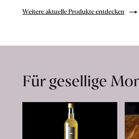
Bio-
Lebensmittel
Weitere aktuelle Produkte entdecken
ohne
Zusatzstoffe
direkt
ab
Hof
erfahren
Für gesellige M