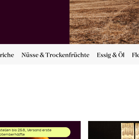
riche
Nüsse & Trockenfrüchte
Essig & Öl
Fl
tellen bis 25.8., Versand erste
ptemberhälfte