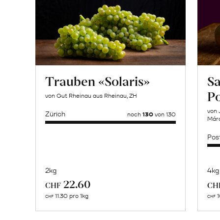
Trauben «Solaris»
Sa
P
von Gut Rheinau aus Rheinau, ZH
von 
Zürich
noch
130
von 130
Márq
Pos
2kg
4kg
Mehr
22.60
CHF
CH
über
11.30 pro 1kg
1
CHF
CHF
Naturbelassene