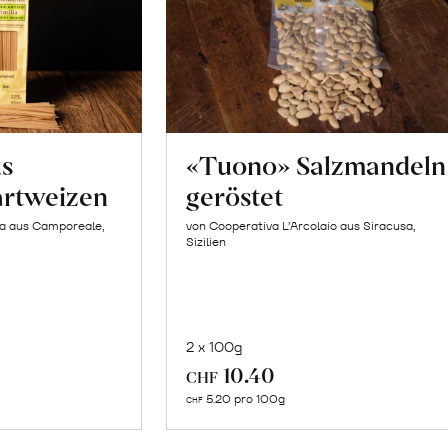
us
«Tuono» Salzmandeln
artweizen
geröstet
la aus Camporeale,
von Cooperativa L’Arcolaio aus Siracusa,
Sizilien
2 x 100g
In
10.40
CHF
n
den
5.20 pro 100g
CHF
renkorb
Warenkorb