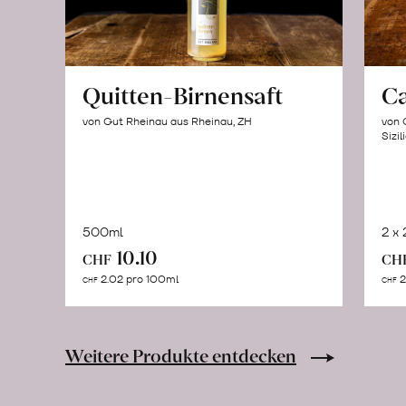
Quitten-Birnensaft
C
von Gut Rheinau aus Rheinau, ZH
von 
Sizil
500ml
2 x
In
10.10
CHF
CH
den
2.02 pro 100ml
2
CHF
CHF
Warenkorb
Weitere Produkte entdecken