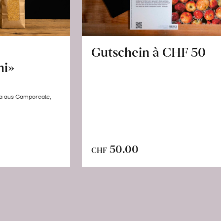
Gutschein à CHF 50
hi»
la aus Camporeale,
In
n
50.00
CHF
den
renkorb
Warenkorb