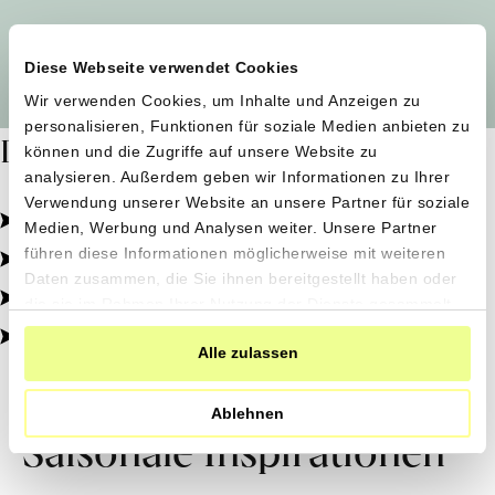
Alle Produzent*innen auf einen Blick
Diese Webseite verwendet Cookies
Wir verwenden Cookies, um Inhalte und Anzeigen zu
personalisieren, Funktionen für soziale Medien anbieten zu
Dafür stehen wir
können und die Zugriffe auf unsere Website zu
analysieren. Außerdem geben wir Informationen zu Ihrer
Verwendung unserer Website an unsere Partner für soziale
Pestizidfrei angebaut, schonend verarbeitet.
Medien, Werbung und Analysen weiter. Unsere Partner
Natürliche Zutaten, echter Geschmack.
führen diese Informationen möglicherweise mit weiteren
Daten zusammen, die Sie ihnen bereitgestellt haben oder
Von kleinen Höfen, direkt zu dir.
die sie im Rahmen Ihrer Nutzung der Dienste gesammelt
haben.
100% transparent, 0% Zusatzstoffe.
Alle zulassen
Ablehnen
Saisonale Inspirationen