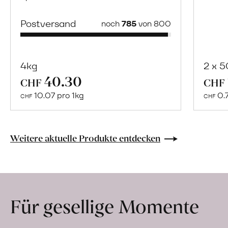
Postversand
noch
785
von 800
4kg
2 x 
40.30
Mehr
CHF
CHF
über
10.07 pro 1kg
0.
CHF
CHF
Naturbelassene
Bio-
Lebensmittel
Weitere aktuelle Produkte entdecken
ohne
Zusatzstoffe
direkt
ab
Für gesellige Momente
Hof
erfahren