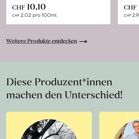
In
10.10
CHF
CHF
den
2.02 pro 100ml
2.9
CHF
CHF
Warenkorb
Weitere Produkte entdecken
Diese Produzent*innen
machen den Unterschied!