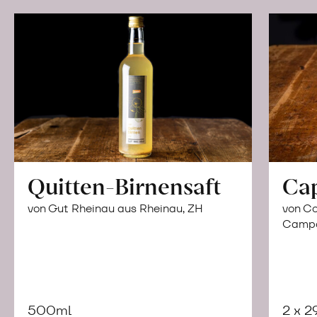
Quitten-Birnensaft
Ca
von Gut Rheinau aus Rheinau, ZH
von Co
Campor
500ml
2 x 