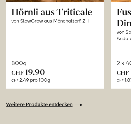
Hörnli aus Triticale
Fus
Din
von SlowGrow aus Mönchaltorf, ZH
von Sp
Andal
800g
2 x 
In
19.90
CHF
CHF
den
2.49 pro 100g
1.8
CHF
CHF
Warenkorb
Weitere Produkte entdecken