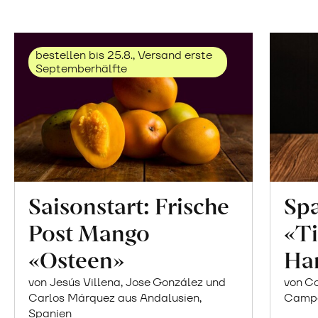
bestellen bis 25.8., Versand erste
Septemberhälfte
Saisonstart: Frische
Spa
Post Mango
«Ti
«Osteen»
Ha
von Jesús Villena, Jose González und
von Co
Carlos Márquez aus Andalusien,
Campor
Spanien