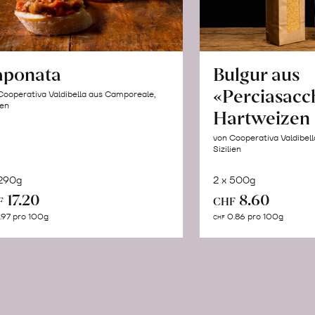
aponata
Bulgur aus
«Perciasacc
Cooperativa Valdibella aus Camporeale,
ien
Hartweizen
von Cooperativa Valdibel
Sizilien
 290g
2 x 500g
In
In
17.20
8.60
F
CHF
den
de
.97 pro 100g
0.86 pro 100g
CHF
Warenkorb
Wa