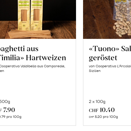
aghetti aus
«Tuono» Sa
imilia» Hartweizen
geröstet
Cooperativa Valdibella aus Camporeale,
von Cooperativa L’Arcolai
ien
Sizilien
 500g
2 x 100g
In
In
7.90
10.40
F
CHF
den
de
.79 pro 100g
5.20 pro 100g
CHF
Warenkorb
Wa