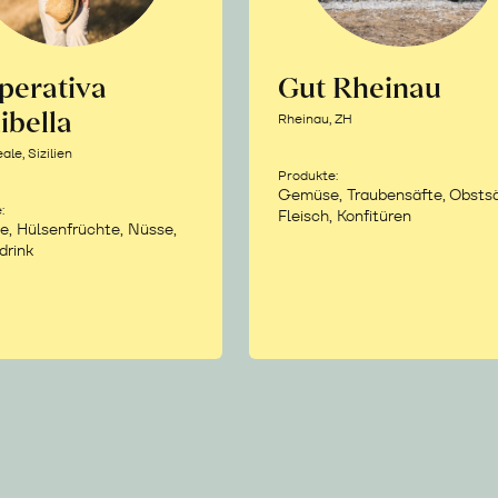
perativa
Gut Rheinau
ibella
Rheinau, ZH
le, Sizilien
Produkte:
Gemüse, Traubensäfte, Obstsä
:
Fleisch, Konfitüren
e, Hülsenfrüchte, Nüsse,
drink