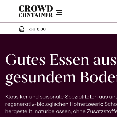
Menu
0
0 Artikel im Warenkorb
0.00
CHF
Gutes Essen aus
gesundem Bode
Klassiker und saisonale Spezialitäten aus u
regenerativ-biologischen Hofnetzwerk: Sch
hergestellt, naturbelassen, ohne Zusatzstoff