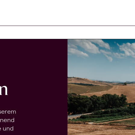
n
nserem
onend
e und