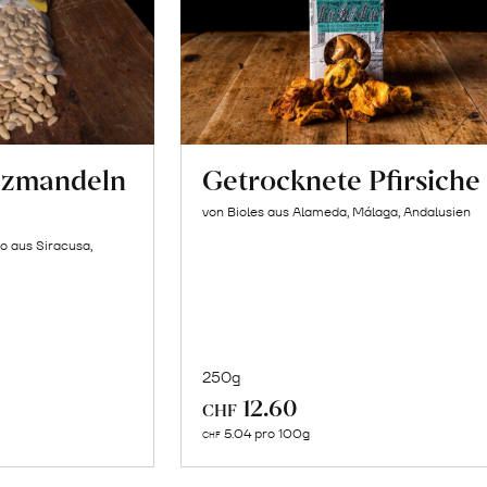
lzmandeln
Getrocknete Pfirsiche
von Bioles aus Alameda, Málaga, Andalusien
o aus Siracusa,
250g
In
12.60
CHF
n
den
5.04 pro 100g
CHF
renkorb
Warenkorb