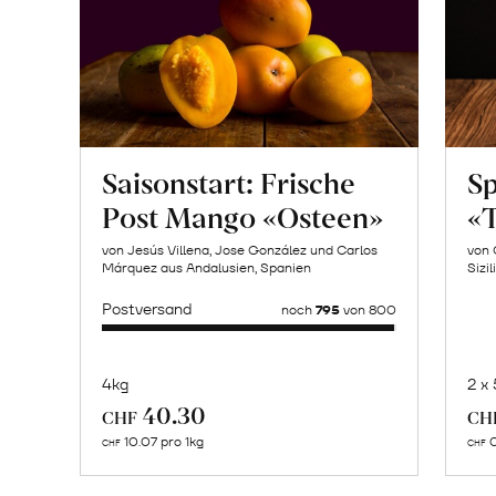
Saisonstart: Frische
Sp
Post Mango «Osteen»
«T
von Jesús Villena, Jose González und Carlos
von 
Márquez aus Andalusien, Spanien
Sizil
Postversand
noch
795
von 800
4kg
2 x
Mehr
40.30
CHF
CH
über
10.07 pro 1kg
0
CHF
CHF
Naturbelassene