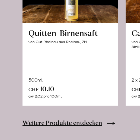
Quitten-Birnensaft
C
von Gut Rheinau aus Rheinau, ZH
von 
Sizil
500ml
2 x
In
10.10
CHF
CH
den
2.02 pro 100ml
2
CHF
CHF
Warenkorb
Weitere Produkte entdecken