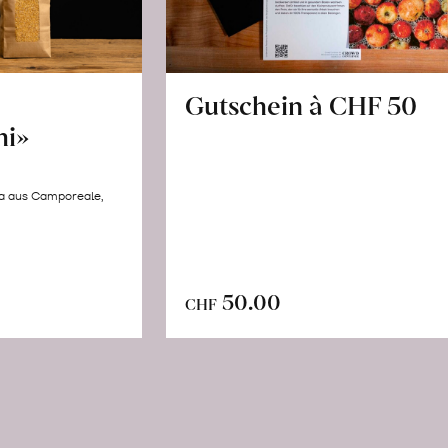
Gutschein à CHF 50
hi»
la aus Camporeale,
In
n
50.00
CHF
den
renkorb
Warenkorb