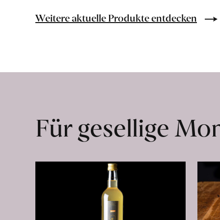
Bio-
Lebensmittel
Weitere aktuelle Produkte entdecken
ohne
Zusatzstoffe
direkt
ab
Hof
erfahren
Für gesellige M