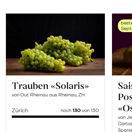
beste
Sept
Trauben «Solaris»
Sai
Po
von Gut Rheinau aus Rheinau, ZH
«O
Zürich
noch
130
von 130
von Je
Carlo
Spani