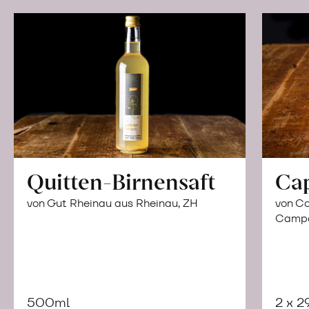
Quitten-Birnensaft
Ca
von Gut Rheinau aus Rheinau, ZH
von Co
Campor
500ml
2 x 