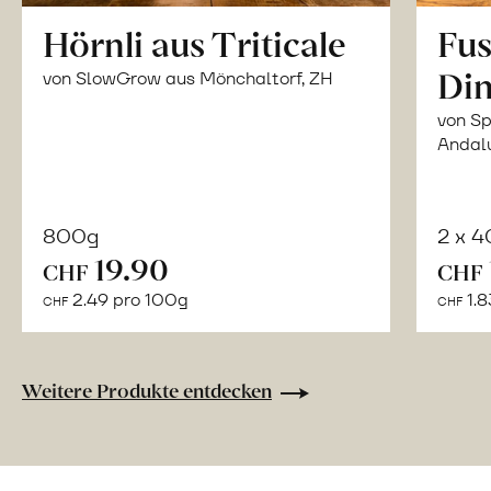
Hörnli aus Triticale
Fus
Din
von SlowGrow aus Mönchaltorf, ZH
von Sp
Andal
800g
2 x 
In
19.90
CHF
CHF
den
2.49 pro 100g
1.8
CHF
CHF
Warenkorb
Weitere Produkte entdecken