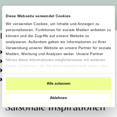
Alle Produzent*innen auf einen Blick
Diese Webseite verwendet Cookies
Wir verwenden Cookies, um Inhalte und Anzeigen zu
personalisieren, Funktionen für soziale Medien anbieten zu
Dafür stehen wir
können und die Zugriffe auf unsere Website zu
analysieren. Außerdem geben wir Informationen zu Ihrer
Verwendung unserer Website an unsere Partner für soziale
Pestizidfrei angebaut, schonend verarbeitet.
Medien, Werbung und Analysen weiter. Unsere Partner
Natürliche Zutaten, echter Geschmack.
führen diese Informationen möglicherweise mit weiteren
Daten zusammen, die Sie ihnen bereitgestellt haben oder
Von kleinen Höfen, direkt zu dir.
die sie im Rahmen Ihrer Nutzung der Dienste gesammelt
haben.
100% transparent, 0% Zusatzstoffe.
Alle zulassen
Ablehnen
Saisonale Inspirationen