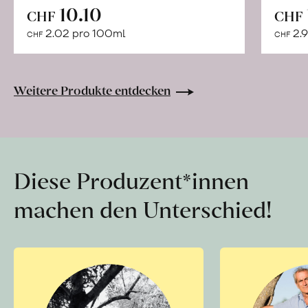
In
10.10
CHF
CHF
den
2.02 pro 100ml
2.9
CHF
CHF
Warenkorb
Weitere Produkte entdecken
Diese Produzent*innen
machen den Unterschied!