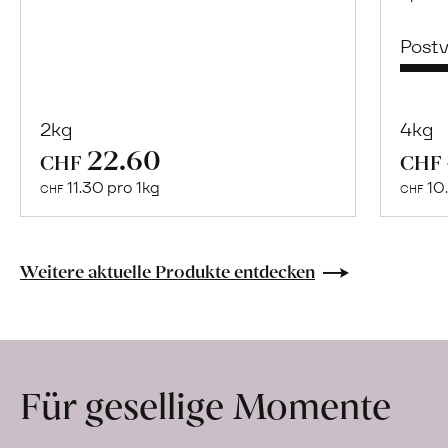
Post
2kg
4kg
22.60
Mehr
CHF
CHF
über
11.30 pro 1kg
10.
CHF
CHF
Naturbelassene
Bio-
Lebensmittel
Weitere aktuelle Produkte entdecken
ohne
Zusatzstoffe
direkt
ab
Für gesellige Momente
Hof
erfahren