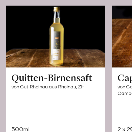
Quitten-Birnensaft
Ca
von Gut Rheinau aus Rheinau, ZH
von Co
Campor
500ml
2 x 