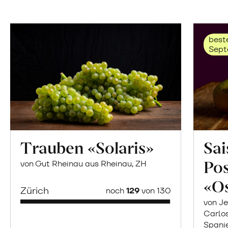
beste
Sept
Trauben «Solaris»
Sai
Po
von Gut Rheinau aus Rheinau, ZH
«O
Zürich
noch
129
von 130
von Je
Carlo
Spani