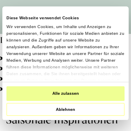
Alle Produzent*innen auf einen Blick
Diese Webseite verwendet Cookies
Wir verwenden Cookies, um Inhalte und Anzeigen zu
personalisieren, Funktionen für soziale Medien anbieten zu
Dafür stehen wir
können und die Zugriffe auf unsere Website zu
analysieren. Außerdem geben wir Informationen zu Ihrer
Verwendung unserer Website an unsere Partner für soziale
Pestizidfrei angebaut, schonend verarbeitet.
Medien, Werbung und Analysen weiter. Unsere Partner
Natürliche Zutaten, echter Geschmack.
führen diese Informationen möglicherweise mit weiteren
Daten zusammen, die Sie ihnen bereitgestellt haben oder
Von kleinen Höfen, direkt zu dir.
die sie im Rahmen Ihrer Nutzung der Dienste gesammelt
haben.
100% transparent, 0% Zusatzstoffe.
Alle zulassen
Ablehnen
Saisonale Inspirationen