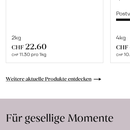
Post
2kg
4kg
22.60
Mehr
CHF
CHF
über
11.30 pro 1kg
10.
CHF
CHF
Frische
Post:
Maracujas
Weitere aktuelle Produkte entdecken
erfahren
Für gesellige Momente