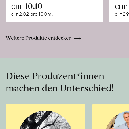
In
10.10
CHF
CHF
den
2.02 pro 100ml
2.9
CHF
CHF
Warenkorb
Weitere Produkte entdecken
Diese Produzent*innen
machen den Unterschied!