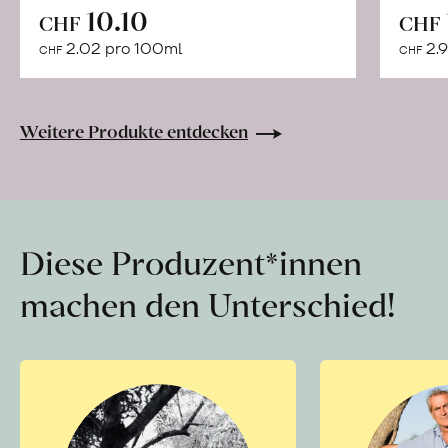
In
10.10
CHF
CHF
den
2.02 pro 100ml
2.9
CHF
CHF
Warenkorb
Weitere Produkte entdecken
Diese Produzent*innen
machen den Unterschied!