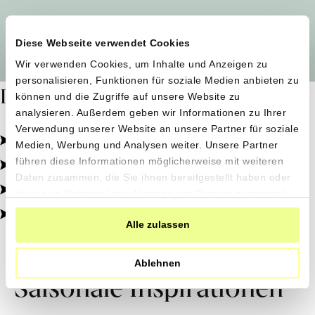
Alle Produzent*innen auf einen Blick
Diese Webseite verwendet Cookies
Wir verwenden Cookies, um Inhalte und Anzeigen zu
personalisieren, Funktionen für soziale Medien anbieten zu
Dafür stehen wir
können und die Zugriffe auf unsere Website zu
analysieren. Außerdem geben wir Informationen zu Ihrer
Verwendung unserer Website an unsere Partner für soziale
Pestizidfrei angebaut, schonend verarbeitet.
Medien, Werbung und Analysen weiter. Unsere Partner
Natürliche Zutaten, echter Geschmack.
führen diese Informationen möglicherweise mit weiteren
Daten zusammen, die Sie ihnen bereitgestellt haben oder
Von kleinen Höfen, direkt zu dir.
die sie im Rahmen Ihrer Nutzung der Dienste gesammelt
haben.
100% transparent, 0% Zusatzstoffe.
Alle zulassen
Ablehnen
Saisonale Inspirationen