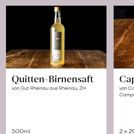
Quitten-Birnensaft
Ca
von Gut Rheinau aus Rheinau, ZH
von Co
Campor
500ml
2 x 