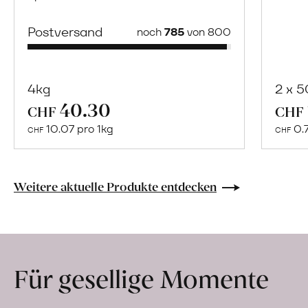
Postversand
noch
785
von 800
4kg
2 x 
40.30
Mehr
CHF
CHF
über
10.07 pro 1kg
0.
CHF
CHF
Naturbelassene
Bio-
Lebensmittel
Weitere aktuelle Produkte entdecken
ohne
Zusatzstoffe
direkt
ab
Für gesellige Momente
Hof
erfahren