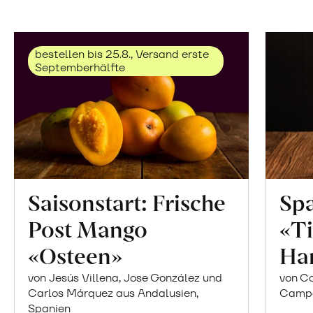
bestellen bis 25.8., Versand erste
Septemberhälfte
Saisonstart: Frische
Spa
Post Mango
«Ti
«Osteen»
Ha
von Jesús Villena, Jose González und
von Co
Carlos Márquez aus Andalusien,
Campor
Spanien