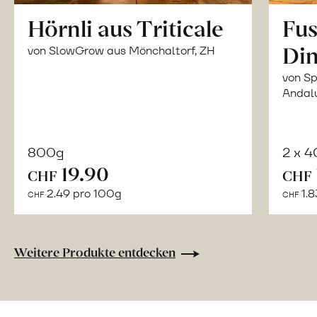
Hörnli aus Triticale
Fus
Din
von SlowGrow aus Mönchaltorf, ZH
von Sp
Andal
800g
2 x 
In
19.90
CHF
CHF
den
2.49 pro 100g
1.8
CHF
CHF
Warenkorb
Weitere Produkte entdecken