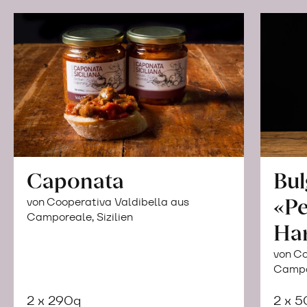
Caponata
Bul
«Pe
von Cooperativa Valdibella aus
Camporeale, Sizilien
Ha
von Co
Campor
2 x 290g
2 x 