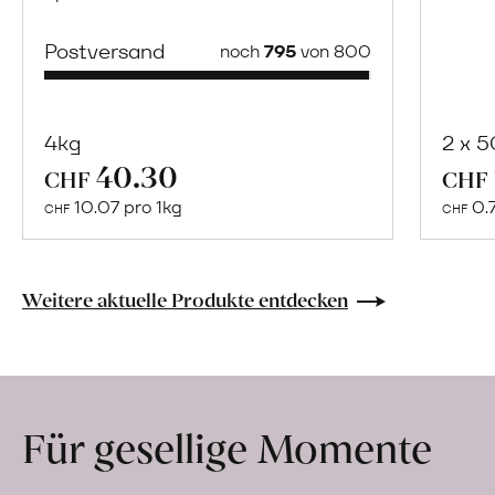
Postversand
noch
795
von 800
4kg
2 x 
40.30
Mehr
CHF
CHF
über
10.07 pro 1kg
0.
CHF
CHF
Naturbelassene
Bio-
Lebensmittel
Weitere aktuelle Produkte entdecken
ohne
Zusatzstoffe
direkt
ab
Für gesellige Momente
Hof
erfahren