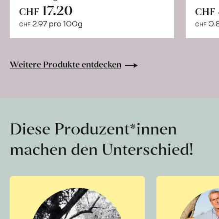
In
17.20
CHF
CHF
den
2.97 pro 100g
0.
CHF
CHF
Warenkorb
Weitere Produkte entdecken
Diese Produzent*innen
machen den Unterschied!