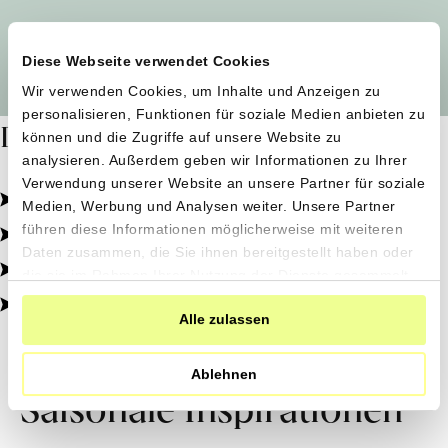
Alle Produzent*innen auf einen Blick
Diese Webseite verwendet Cookies
Wir verwenden Cookies, um Inhalte und Anzeigen zu
personalisieren, Funktionen für soziale Medien anbieten zu
Dafür stehen wir
können und die Zugriffe auf unsere Website zu
analysieren. Außerdem geben wir Informationen zu Ihrer
Verwendung unserer Website an unsere Partner für soziale
Pestizidfrei angebaut, schonend verarbeitet.
Medien, Werbung und Analysen weiter. Unsere Partner
Natürliche Zutaten, echter Geschmack.
führen diese Informationen möglicherweise mit weiteren
Daten zusammen, die Sie ihnen bereitgestellt haben oder
Von kleinen Höfen, direkt zu dir.
die sie im Rahmen Ihrer Nutzung der Dienste gesammelt
haben.
100% transparent, 0% Zusatzstoffe.
Alle zulassen
Ablehnen
Saisonale Inspirationen