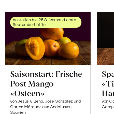
bestellen bis 25.8., Versand erste
Septemberhälfte
Saisonstart: Frische
Spa
Post Mango
«Ti
«Osteen»
Ha
von Jesús Villena, Jose González und
von Co
Carlos Márquez aus Andalusien,
Campor
Spanien