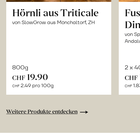
Hörnli aus Triticale
Fus
Din
von SlowGrow aus Mönchaltorf, ZH
von Sp
Andal
800g
2 x 
In
19.90
CHF
CHF
den
2.49 pro 100g
1.8
CHF
CHF
Warenkorb
Weitere Produkte entdecken