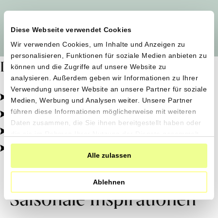
Alle Produzent*innen auf einen Blick
Diese Webseite verwendet Cookies
Wir verwenden Cookies, um Inhalte und Anzeigen zu
personalisieren, Funktionen für soziale Medien anbieten zu
Dafür stehen wir
können und die Zugriffe auf unsere Website zu
analysieren. Außerdem geben wir Informationen zu Ihrer
Verwendung unserer Website an unsere Partner für soziale
Pestizidfrei angebaut, schonend verarbeitet.
Medien, Werbung und Analysen weiter. Unsere Partner
Natürliche Zutaten, echter Geschmack.
führen diese Informationen möglicherweise mit weiteren
Daten zusammen, die Sie ihnen bereitgestellt haben oder
Von kleinen Höfen, direkt zu dir.
die sie im Rahmen Ihrer Nutzung der Dienste gesammelt
haben.
100% transparent, 0% Zusatzstoffe.
Alle zulassen
Ablehnen
Saisonale Inspirationen