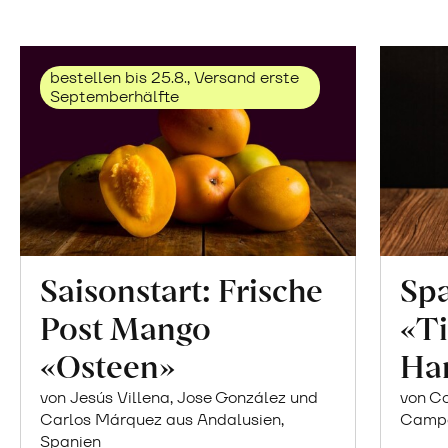
bestellen bis 25.8., Versand erste
Septemberhälfte
Saisonstart: Frische
Spa
Post Mango
«Ti
«Osteen»
Ha
von Jesús Villena, Jose González und
von Co
Carlos Márquez aus Andalusien,
Campor
Spanien