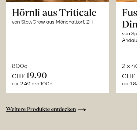
Hörnli aus Triticale
Fus
Din
von SlowGrow aus Mönchaltorf, ZH
von Sp
Andal
800g
2 x 
In
19.90
CHF
CHF
den
2.49 pro 100g
1.8
CHF
CHF
Warenkorb
Weitere Produkte entdecken