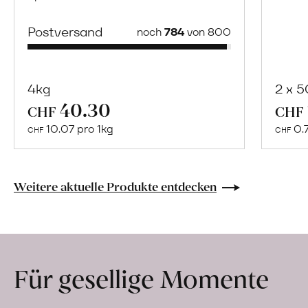
Postversand
noch
784
von 800
4kg
2 x 
40.30
Mehr
CHF
CHF
über
10.07 pro 1kg
0.
CHF
CHF
Naturbelassene
Bio-
Lebensmittel
Weitere aktuelle Produkte entdecken
ohne
Zusatzstoffe
direkt
ab
Für gesellige Momente
Hof
erfahren