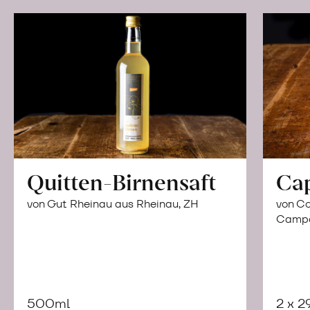
Quitten-Birnensaft
Ca
von Gut Rheinau aus Rheinau, ZH
von Co
Campor
500ml
2 x 