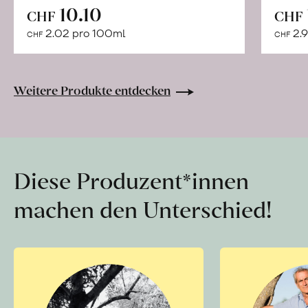
In
10.10
CHF
CHF
den
2.02 pro 100ml
2.9
CHF
CHF
Warenkorb
Weitere Produkte entdecken
Diese Produzent*innen
machen den Unterschied!