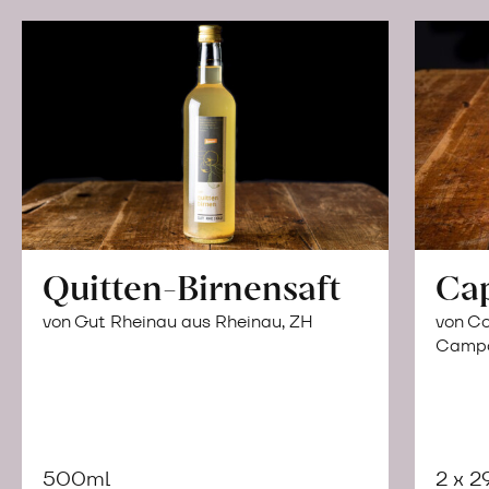
Quitten-Birnensaft
Ca
von Gut Rheinau aus Rheinau, ZH
von Co
Campor
500ml
2 x 