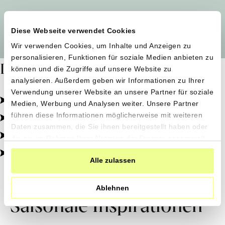
Alle Produzent*innen auf einen Blick
Diese Webseite verwendet Cookies
Wir verwenden Cookies, um Inhalte und Anzeigen zu
personalisieren, Funktionen für soziale Medien anbieten zu
Dafür stehen wir
können und die Zugriffe auf unsere Website zu
analysieren. Außerdem geben wir Informationen zu Ihrer
Verwendung unserer Website an unsere Partner für soziale
Pestizidfrei angebaut, schonend verarbeitet.
Medien, Werbung und Analysen weiter. Unsere Partner
Natürliche Zutaten, echter Geschmack.
führen diese Informationen möglicherweise mit weiteren
Daten zusammen, die Sie ihnen bereitgestellt haben oder
Von kleinen Höfen, direkt zu dir.
die sie im Rahmen Ihrer Nutzung der Dienste gesammelt
haben.
100% transparent, 0% Zusatzstoffe.
Alle zulassen
Ablehnen
Saisonale Inspirationen