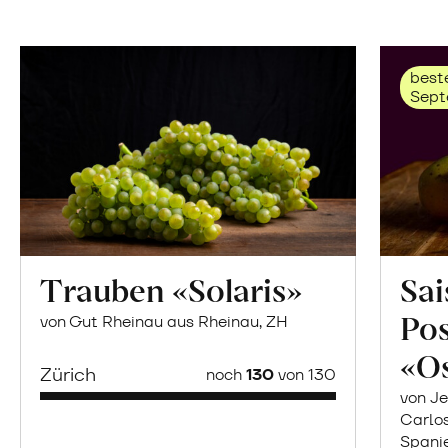
beste
Sept
Trauben «Solaris»
Sai
Po
von Gut Rheinau aus Rheinau, ZH
«O
Zürich
noch
130
von 130
von Je
Carlo
Spani