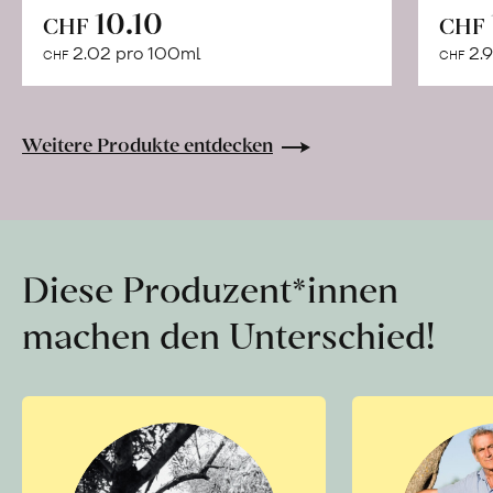
In
10.10
CHF
CHF
den
2.02 pro 100ml
2.9
CHF
CHF
Warenkorb
Weitere Produkte entdecken
Diese Produzent*innen
machen den Unterschied!