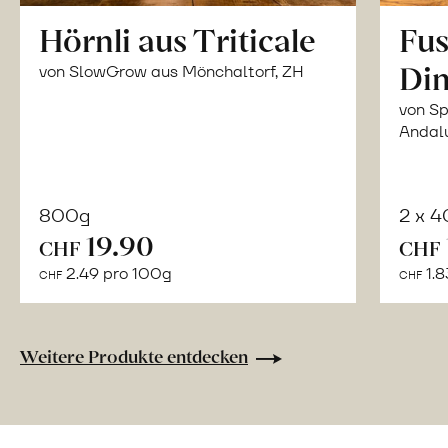
Hörnli aus Triticale
Fus
Din
von SlowGrow aus Mönchaltorf, ZH
von Sp
Andal
800g
2 x 
In
19.90
CHF
CHF
den
2.49 pro 100g
1.8
CHF
CHF
Warenkorb
Weitere Produkte entdecken