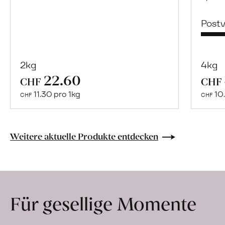
Post
2kg
4kg
22.60
Mehr
CHF
CHF
über
11.30 pro 1kg
10.
CHF
CHF
Olivenöl
«Arbequina»
Extra
Weitere aktuelle Produkte entdecken
Virgen
erfahren
Für gesellige Momente