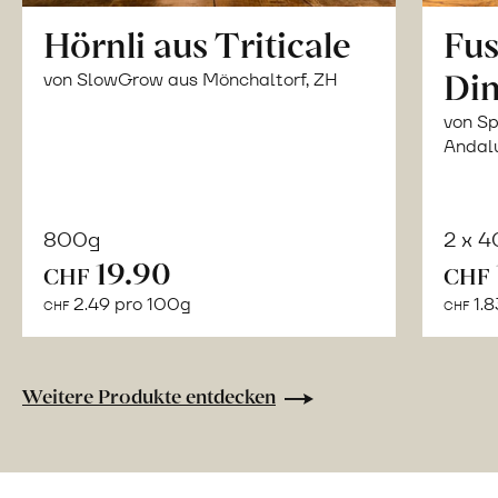
Hörnli aus Triticale
Fus
Din
von SlowGrow aus Mönchaltorf, ZH
von Sp
Andal
800g
2 x 
In
19.90
CHF
CHF
den
2.49 pro 100g
1.8
CHF
CHF
Warenkorb
Weitere Produkte entdecken