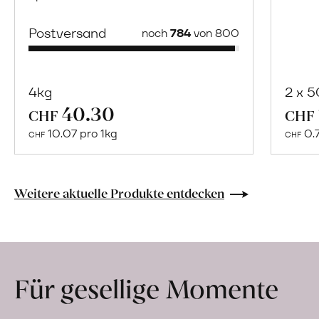
Postversand
noch
784
von 800
4kg
2 x 
40.30
Mehr
CHF
CHF
über
10.07 pro 1kg
0.
CHF
CHF
Naturbelassene
Bio-
Lebensmittel
Weitere aktuelle Produkte entdecken
ohne
Zusatzstoffe
direkt
ab
Für gesellige Momente
Hof
erfahren