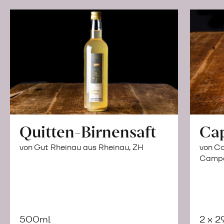
Quitten-Birnensaft
Ca
von Gut Rheinau aus Rheinau, ZH
von Co
Campor
500ml
2 x 