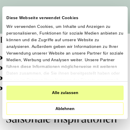
Alle Produzent*innen auf einen Blick
Diese Webseite verwendet Cookies
Wir verwenden Cookies, um Inhalte und Anzeigen zu
personalisieren, Funktionen für soziale Medien anbieten zu
Dafür stehen wir
können und die Zugriffe auf unsere Website zu
analysieren. Außerdem geben wir Informationen zu Ihrer
Verwendung unserer Website an unsere Partner für soziale
Pestizidfrei angebaut, schonend verarbeitet.
Medien, Werbung und Analysen weiter. Unsere Partner
Natürliche Zutaten, echter Geschmack.
führen diese Informationen möglicherweise mit weiteren
Daten zusammen, die Sie ihnen bereitgestellt haben oder
Von kleinen Höfen, direkt zu dir.
die sie im Rahmen Ihrer Nutzung der Dienste gesammelt
haben.
100% transparent, 0% Zusatzstoffe.
Alle zulassen
Ablehnen
Saisonale Inspirationen