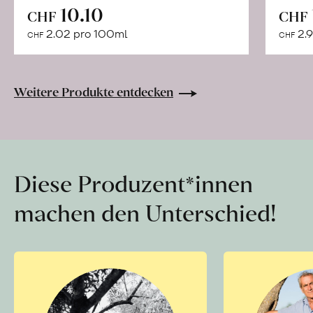
In
10.10
CHF
CHF
den
2.02 pro 100ml
2.9
CHF
CHF
Warenkorb
Weitere Produkte entdecken
Diese Produzent*innen
machen den Unterschied!