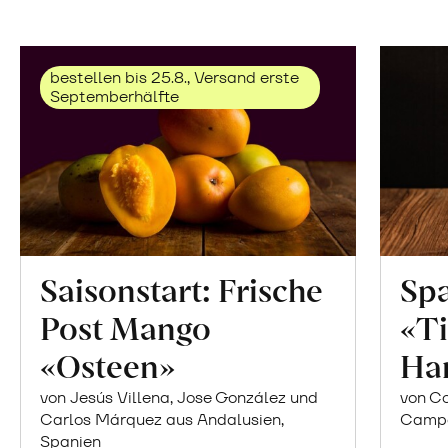
bestellen bis 25.8., Versand erste
Septemberhälfte
Saisonstart: Frische
Spa
Post Mango
«Ti
«Osteen»
Ha
von Jesús Villena, Jose González und
von Co
Carlos Márquez aus Andalusien,
Campor
Spanien