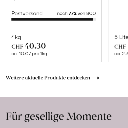
Postversand
noch
772
von 800
4kg
5 Lit
40.30
Mehr
CHF
CHF
über
10.07 pro 1kg
2.
CHF
CHF
Frische
Post:
Orangen
Weitere aktuelle Produkte entdecken
«Navelina»
erfahren
Für gesellige Momente