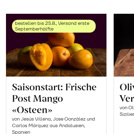
bestellen bis 25.8., Versand erste
Septemberhälfte
Saisonstart: Frische
Oli
Post Mango
Ver
«Osteen»
von Ol
Sizilie
von Jesús Villena, Jose González und
Carlos Márquez aus Andalusien,
Spanien