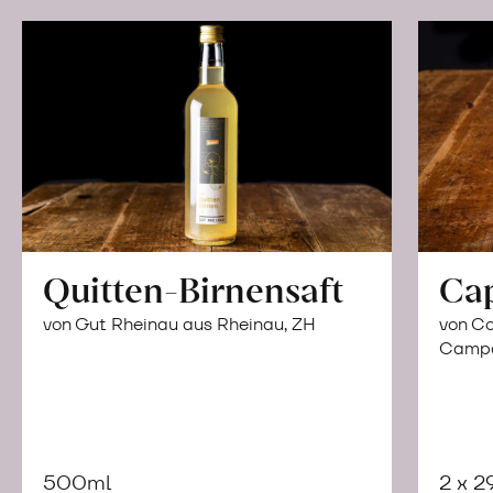
Quitten-Birnensaft
Ca
von Gut Rheinau aus Rheinau, ZH
von Co
Campor
500ml
2 x 