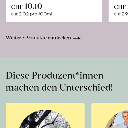
In
10.10
CHF
CHF
den
2.02 pro 100ml
2.9
CHF
CHF
Warenkorb
Weitere Produkte entdecken
Diese Produzent*innen
machen den Unterschied!