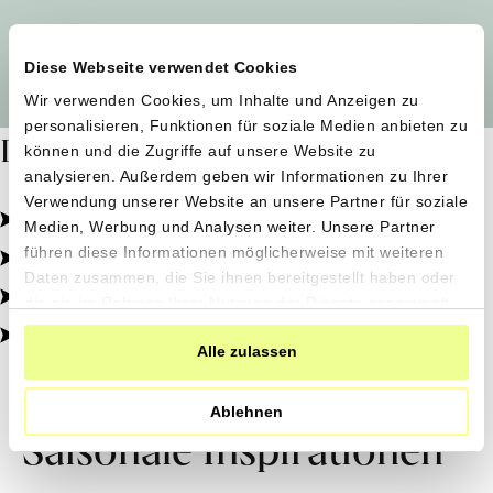
Alle Produzent*innen auf einen Blick
Diese Webseite verwendet Cookies
Wir verwenden Cookies, um Inhalte und Anzeigen zu
personalisieren, Funktionen für soziale Medien anbieten zu
Dafür stehen wir
können und die Zugriffe auf unsere Website zu
analysieren. Außerdem geben wir Informationen zu Ihrer
Verwendung unserer Website an unsere Partner für soziale
Pestizidfrei angebaut, schonend verarbeitet.
Medien, Werbung und Analysen weiter. Unsere Partner
Natürliche Zutaten, echter Geschmack.
führen diese Informationen möglicherweise mit weiteren
Daten zusammen, die Sie ihnen bereitgestellt haben oder
Von kleinen Höfen, direkt zu dir.
die sie im Rahmen Ihrer Nutzung der Dienste gesammelt
haben.
100% transparent, 0% Zusatzstoffe.
Alle zulassen
Ablehnen
Saisonale Inspirationen