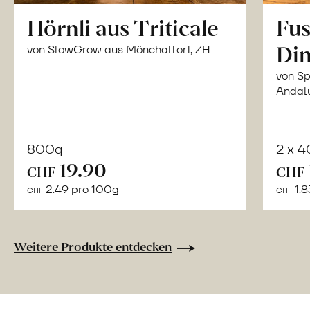
Hörnli aus Triticale
Fus
Din
von SlowGrow aus Mönchaltorf, ZH
von Sp
Andal
800g
2 x 
In
19.90
CHF
CHF
den
2.49 pro 100g
1.8
CHF
CHF
Warenkorb
Weitere Produkte entdecken