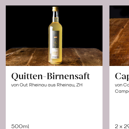
Quitten-Birnensaft
Ca
von Gut Rheinau aus Rheinau, ZH
von Co
Campor
500ml
2 x 