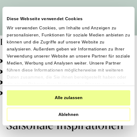
Alle Produzent*innen auf einen Blick
Diese Webseite verwendet Cookies
Wir verwenden Cookies, um Inhalte und Anzeigen zu
personalisieren, Funktionen für soziale Medien anbieten zu
Dafür stehen wir
können und die Zugriffe auf unsere Website zu
analysieren. Außerdem geben wir Informationen zu Ihrer
Verwendung unserer Website an unsere Partner für soziale
Pestizidfrei angebaut, schonend verarbeitet.
Medien, Werbung und Analysen weiter. Unsere Partner
Natürliche Zutaten, echter Geschmack.
führen diese Informationen möglicherweise mit weiteren
Daten zusammen, die Sie ihnen bereitgestellt haben oder
Von kleinen Höfen, direkt zu dir.
die sie im Rahmen Ihrer Nutzung der Dienste gesammelt
haben.
100% transparent, 0% Zusatzstoffe.
Alle zulassen
Ablehnen
Saisonale Inspirationen