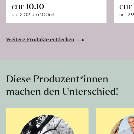
In
10.10
CHF
CHF
den
2.02 pro 100ml
2.9
CHF
CHF
Warenkorb
Weitere Produkte entdecken
Diese Produzent*innen
machen den Unterschied!