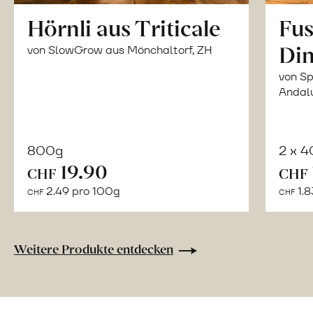
Hörnli aus Triticale
Fus
Din
von SlowGrow aus Mönchaltorf, ZH
von Sp
Andal
800g
2 x 
In
19.90
CHF
CHF
den
2.49 pro 100g
1.8
CHF
CHF
Warenkorb
Weitere Produkte entdecken