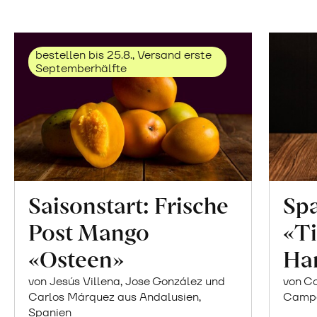
bestellen bis 25.8., Versand erste
Septemberhälfte
Saisonstart: Frische
Spa
Post Mango
«Ti
«Osteen»
Ha
von Jesús Villena, Jose González und
von Co
Carlos Márquez aus Andalusien,
Campor
Spanien