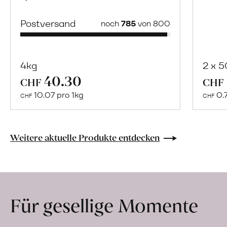
Postversand
noch
785
von 800
4kg
2 x 
40.30
Mehr
CHF
CHF
über
10.07 pro 1kg
0.
CHF
CHF
Naturbelassene
Bio-
Lebensmittel
Weitere aktuelle Produkte entdecken
ohne
Zusatzstoffe
direkt
ab
Für gesellige Momente
Hof
erfahren