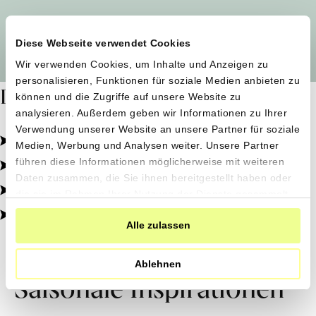
Alle Produzent*innen auf einen Blick
Diese Webseite verwendet Cookies
Wir verwenden Cookies, um Inhalte und Anzeigen zu
personalisieren, Funktionen für soziale Medien anbieten zu
Dafür stehen wir
können und die Zugriffe auf unsere Website zu
analysieren. Außerdem geben wir Informationen zu Ihrer
Verwendung unserer Website an unsere Partner für soziale
Pestizidfrei angebaut, schonend verarbeitet.
Medien, Werbung und Analysen weiter. Unsere Partner
Natürliche Zutaten, echter Geschmack.
führen diese Informationen möglicherweise mit weiteren
Daten zusammen, die Sie ihnen bereitgestellt haben oder
Von kleinen Höfen, direkt zu dir.
die sie im Rahmen Ihrer Nutzung der Dienste gesammelt
haben.
100% transparent, 0% Zusatzstoffe.
Alle zulassen
Ablehnen
Saisonale Inspirationen