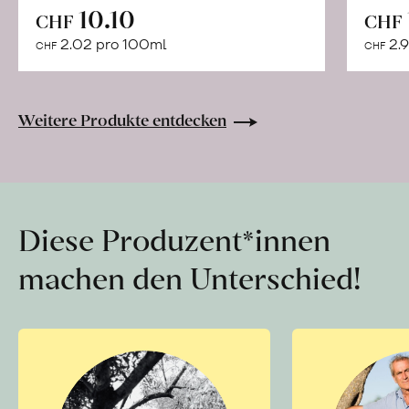
In
10.10
CHF
CHF
den
2.02 pro 100ml
2.9
CHF
CHF
Warenkorb
Weitere Produkte entdecken
Diese Produzent*innen
machen den Unterschied!