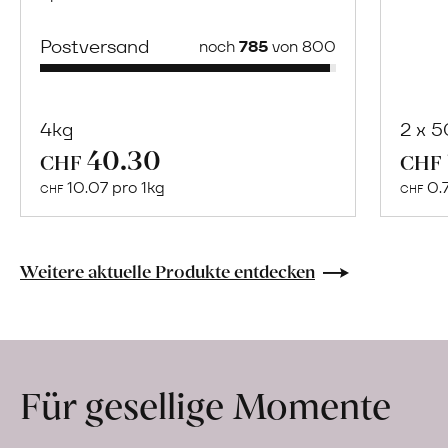
Postversand
noch
785
von 800
4kg
2 x 
40.30
Mehr
CHF
CHF
über
10.07 pro 1kg
0.
CHF
CHF
Naturbelassene
Bio-
Lebensmittel
Weitere aktuelle Produkte entdecken
ohne
Zusatzstoffe
direkt
ab
Für gesellige Momente
Hof
erfahren