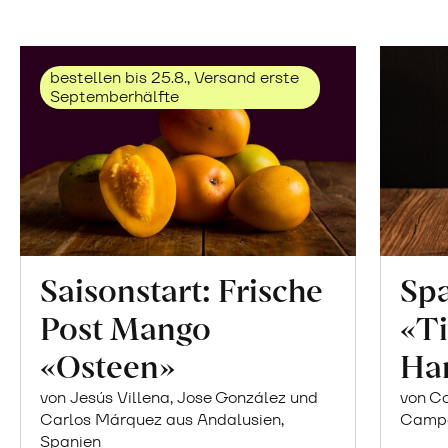
bestellen bis 25.8., Versand erste
Septemberhälfte
Saisonstart: Frische
Spa
Post Mango
«Ti
«Osteen»
Ha
von Jesús Villena, Jose González und
von Co
Carlos Márquez aus Andalusien,
Campor
Spanien