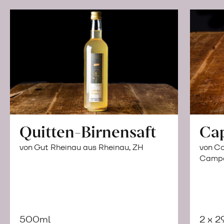
Quitten-Birnensaft
Ca
von Gut Rheinau aus Rheinau, ZH
von Co
Campor
500ml
2 x 