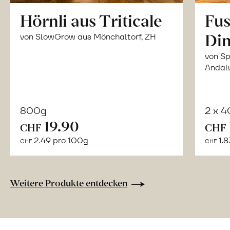
Hörnli aus Triticale
Fus
Din
von SlowGrow aus Mönchaltorf, ZH
von Sp
Andal
800g
2 x 
In
19.90
CHF
CHF
den
2.49 pro 100g
1.8
CHF
CHF
Warenkorb
Weitere Produkte entdecken