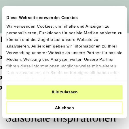
Alle Produzent*innen auf einen Blick
Diese Webseite verwendet Cookies
Wir verwenden Cookies, um Inhalte und Anzeigen zu
personalisieren, Funktionen für soziale Medien anbieten zu
Dafür stehen wir
können und die Zugriffe auf unsere Website zu
analysieren. Außerdem geben wir Informationen zu Ihrer
Verwendung unserer Website an unsere Partner für soziale
Pestizidfrei angebaut, schonend verarbeitet.
Medien, Werbung und Analysen weiter. Unsere Partner
Natürliche Zutaten, echter Geschmack.
führen diese Informationen möglicherweise mit weiteren
Daten zusammen, die Sie ihnen bereitgestellt haben oder
Von kleinen Höfen, direkt zu dir.
die sie im Rahmen Ihrer Nutzung der Dienste gesammelt
haben.
100% transparent, 0% Zusatzstoffe.
Alle zulassen
Ablehnen
Saisonale Inspirationen