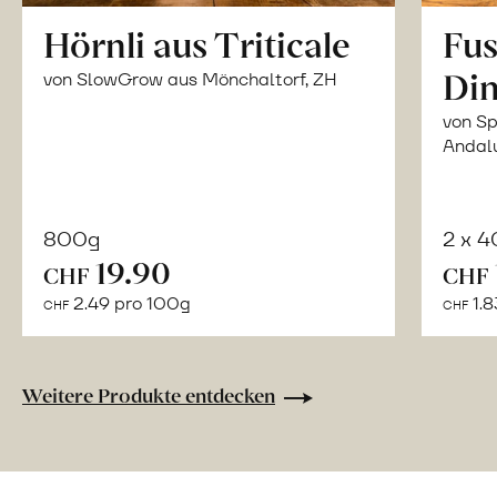
Hörnli aus Triticale
Fus
Din
von SlowGrow aus Mönchaltorf, ZH
von Sp
Andal
800g
2 x 
In
19.90
CHF
CHF
den
2.49 pro 100g
1.8
CHF
CHF
Warenkorb
Weitere Produkte entdecken