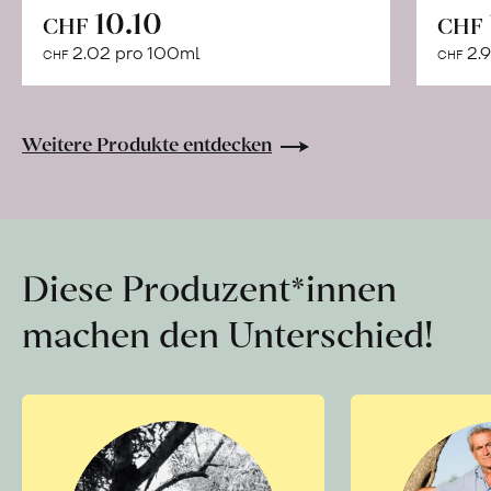
In
10.10
CHF
CHF
den
2.02 pro 100ml
2.9
CHF
CHF
Warenkorb
Weitere Produkte entdecken
Diese Produzent*innen
machen den Unterschied!