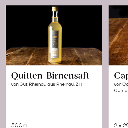
Quitten-Birnensaft
Ca
von Gut Rheinau aus Rheinau, ZH
von Co
Campor
500ml
2 x 