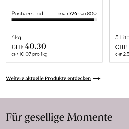
Postversand
noch
774
von 800
4kg
5 Lit
40.30
Mehr
CHF
CHF
über
10.07 pro 1kg
2.
CHF
CHF
Naturbelassene
Bio-
Lebensmittel
Weitere aktuelle Produkte entdecken
ohne
Zusatzstoffe
direkt
ab
Für gesellige Momente
Hof
erfahren