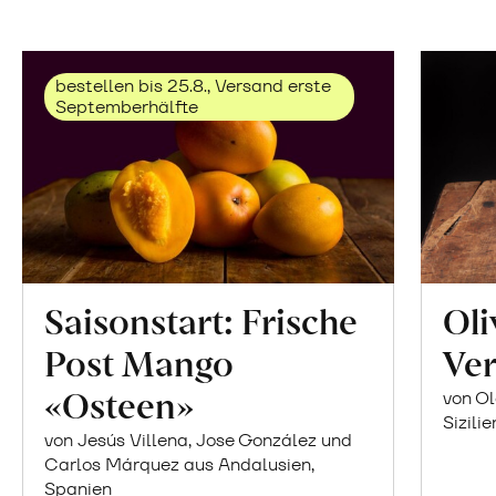
bestellen bis 25.8., Versand erste
Septemberhälfte
Saisonstart: Frische
Oli
Post Mango
Ver
«Osteen»
von Ol
Sizilie
von Jesús Villena, Jose González und
Carlos Márquez aus Andalusien,
Spanien