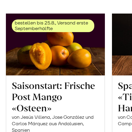
bestellen bis 25.8., Versand erste
Septemberhälfte
Saisonstart: Frische
Spa
Post Mango
«Ti
«Osteen»
Ha
von Jesús Villena, Jose González und
von Co
Carlos Márquez aus Andalusien,
Campor
Spanien