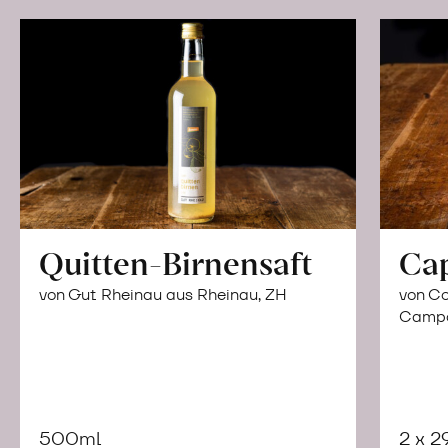
Quitten-Birnensaft
Ca
von Gut Rheinau aus Rheinau, ZH
von Co
Campor
500ml
2 x 