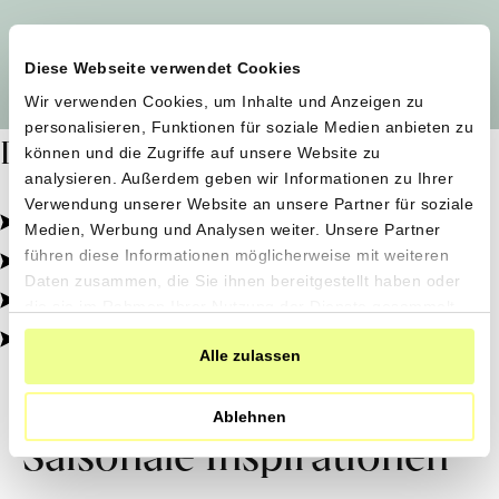
Alle Produzent*innen auf einen Blick
Diese Webseite verwendet Cookies
Wir verwenden Cookies, um Inhalte und Anzeigen zu
personalisieren, Funktionen für soziale Medien anbieten zu
Dafür stehen wir
können und die Zugriffe auf unsere Website zu
analysieren. Außerdem geben wir Informationen zu Ihrer
Verwendung unserer Website an unsere Partner für soziale
Pestizidfrei angebaut, schonend verarbeitet.
Medien, Werbung und Analysen weiter. Unsere Partner
Natürliche Zutaten, echter Geschmack.
führen diese Informationen möglicherweise mit weiteren
Daten zusammen, die Sie ihnen bereitgestellt haben oder
Von kleinen Höfen, direkt zu dir.
die sie im Rahmen Ihrer Nutzung der Dienste gesammelt
haben.
100% transparent, 0% Zusatzstoffe.
Alle zulassen
Ablehnen
Saisonale Inspirationen