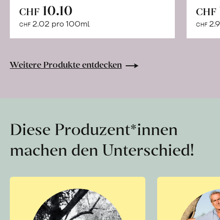
In
10.10
CHF
CHF
den
2.02 pro 100ml
2.9
CHF
CHF
Warenkorb
Weitere Produkte entdecken
Diese Produzent*innen
machen den Unterschied!