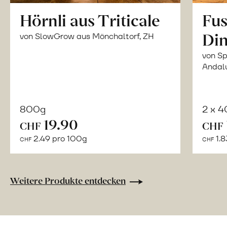
Hörnli aus Triticale
Fus
Din
von SlowGrow aus Mönchaltorf, ZH
von Sp
Andal
800g
2 x 
In
19.90
CHF
CHF
den
2.49 pro 100g
1.8
CHF
CHF
Warenkorb
Weitere Produkte entdecken